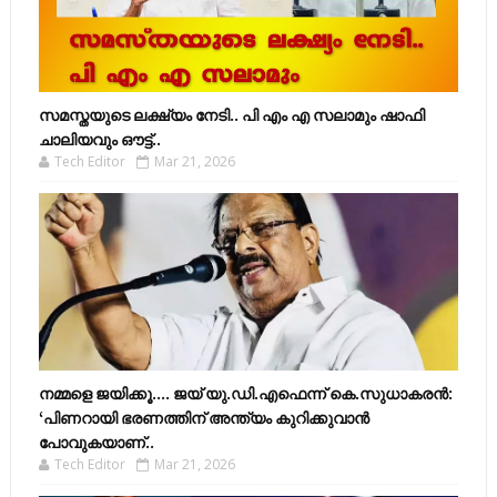
സമസ്തയുടെ ലക്ഷ്യം നേടി.. പി എം എ സലാമും ഷാഫി
ചാലിയവും ഔട്ട്..
Tech Editor
Mar 21, 2026
നമ്മളെ ജയിക്കൂ.... ജയ് യു.ഡി.എഫെന്ന് കെ.സുധാകരൻ:
‘പിണറായി ഭരണത്തിന് അന്ത്യം കുറിക്കുവാൻ
പോവുകയാണ്..
Tech Editor
Mar 21, 2026