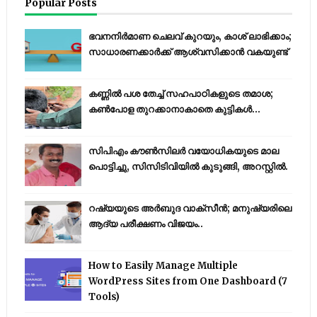
Popular Posts
ഭവനനിർമാണ ചെലവ് കുറയും, കാശ് ലാഭിക്കാം;
സാധാരണക്കാർക്ക് ആശ്വസിക്കാൻ വകയുണ്ട്
കണ്ണിൽ പശ തേച്ച് സഹപാഠികളുടെ തമാശ;
കൺപോള തുറക്കാനാകാതെ കുട്ടികൾ...
സിപിഎം കൗണ്‍സിലര്‍ വയോധികയുടെ മാല
പൊട്ടിച്ചു, സിസിടിവിയില്‍ കുടുങ്ങി, അറസ്റ്റില്‍.
റഷ്യയുടെ അര്‍ബുദ വാക്‌സീന്‍; മനുഷ്യരിലെ
ആദ്യ പരീക്ഷണം വിജയം..
How to Easily Manage Multiple
WordPress Sites from One Dashboard (7
Tools)