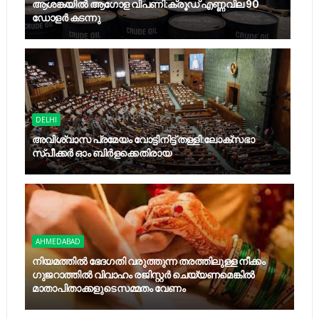
ആശങ്കയിൽ ആഗോള വിപണി:ക്രൂഡ് എണ്ണവില 90
ഡോളർ കടന്നു
DELHI
അവിശ്വാസ പ്രമേയം വോട്ടിനിട്ട് തള്ളി:ലോക്സഭാ
സ്പീക്കർ ഓം ബിർളക്കെതിരായ
AHMEDABAD
നിയമത്തിൽ ഭേദഗതി വരുത്തുന്ന തരത്തിലുള്ള നീക്കം
ഗുജറാത്തിൽ വിവാഹം രജിസ്റ്റർ ചെയ്യണമെങ്കിൽ
മാതാപിതാക്കളുടെ സമ്മതം വേണം