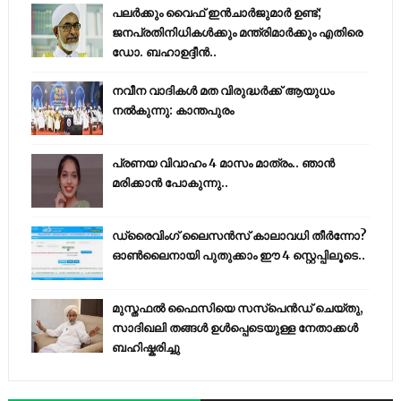
പലർക്കും വൈഫ് ഇൻചാർജുമാർ ഉണ്ട്;
ജനപ്രതിനിധികൾക്കും മന്ത്രിമാർക്കും എതിരെ
ഡോ. ബഹാഉദ്ദീൻ..
നവീന വാദികൾ മത വിരുദ്ധർക്ക് ആയുധം
നൽകുന്നു: കാന്തപുരം
പ്രണയ വിവാഹം 4 മാസം മാത്രം.. ഞാൻ
മരിക്കാൻ പോകുന്നു..
ഡ്രൈവിംഗ് ലൈസൻസ് കാലാവധി തീർന്നോ?
ഓൺലൈനായി പുതുക്കാം ഈ 4 സ്റ്റെപ്പിലൂടെ..
മുസ്തഫൽ ഫൈസിയെ സസ്‌പെൻഡ് ചെയ്തു,
സാദിഖലി തങ്ങൾ ഉൾപ്പെടെയുള്ള നേതാക്കൾ
ബഹിഷ്കരിച്ചു