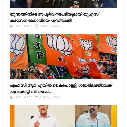
യുദ്ധത്തിനിടെ അപൂർവ നടപടിയുമായി യുഎസ്,
കരസേന മേധാവിയെ പുറത്താക്കി
Tech Editor
Apr 03, 2026
എഫ്​.സി.ആർ.എയിൽ കൈപൊള്ളി; ശബരിമലയിലേക്ക്​
ചുവടുമാറ്റി ബി.ജെ.പി...
Tech Editor
Apr 03, 2026