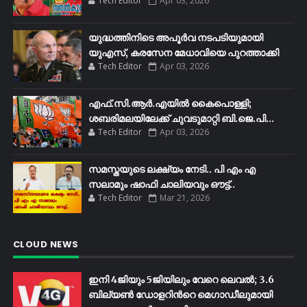
Tech Editor
Apr 03, 2026
യുദ്ധത്തിനിടെ അപൂർവ നടപടിയുമായി
യുഎസ്, കരസേന മേധാവിയെ പുറത്താക്കി
Tech Editor
Apr 03, 2026
എഫ്​.സി.ആർ.എയിൽ കൈപൊള്ളി;
ശബരിമലയിലേക്ക്​ ചുവടുമാറ്റി ബി.ജെ.പി...
Tech Editor
Apr 03, 2026
സമസ്തയുടെ ലക്ഷ്യം നേടി.. പി എം എ
സലാമും ഷാഫി ചാലിയവും ഔട്ട്..
Tech Editor
Mar 21, 2026
CLOUD NEWS
ഇനി 4ജിയും 5ജിയിലും വേറെ ലെവൽ; 3.6
ബില്യണ്‍ ഡോളറിന്‍റെ മെഗാഡീലുമായി