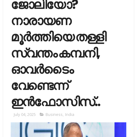
ജോലിയോ?
നാരായണ
മൂർത്തിയെ തള്ളി
സ്വന്തം കമ്പനി,
ഓവർടൈം
വേണ്ടെന്ന്
ഇൻഫോസിസ്..
July 04, 2025
Business
,
India