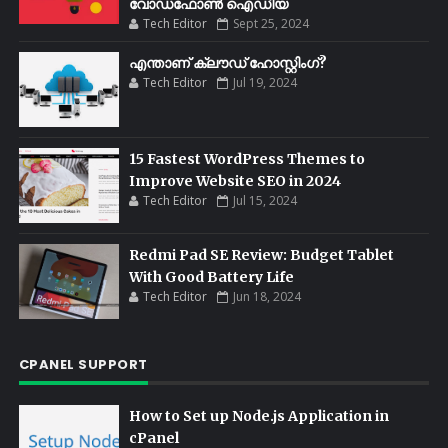
വോഡഫോണ്‍ ഐഡിയ
Tech Editor
Sept 25, 2024
എന്താണ് ക്ലൗഡ് ഹോസ്റ്റിംഗ്?
Tech Editor
Jul 19, 2024
15 Fastest WordPress Themes to
Improve Website SEO in 2024
Tech Editor
Jul 15, 2024
Redmi Pad SE Review: Budget Tablet
With Good Battery Life
Tech Editor
Jun 18, 2024
CPANEL SUPPORT
How to Set up Node.js Application in
cPanel