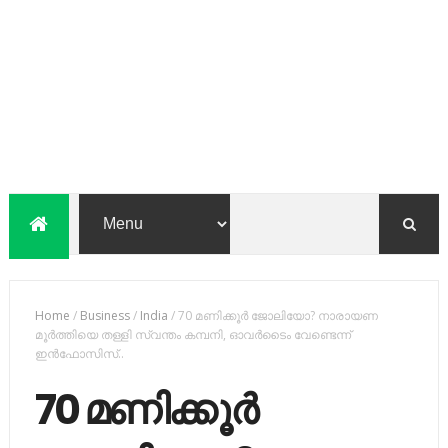
Home
/
Business
/
India
/
70 മണിക്കൂർ ജോലിയോ? നാരായണ
മൂർത്തിയെ തള്ളി സ്വന്തം കമ്പനി, ഓവർടൈം വേണ്ടെന്ന്
ഇൻഫോസിസ്..
70 മണിക്കൂർ