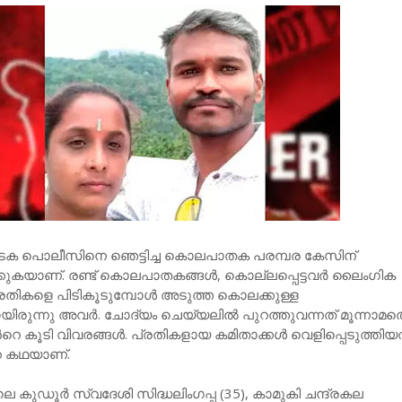
ക പൊലീസിനെ ഞെട്ടിച്ച കൊലപാതക പരമ്പര കേസിന്
ുകയാണ്. രണ്ട് കൊലപാതകങ്ങൾ, കൊല്ലപ്പെട്ടവർ ലൈംഗിക
രതികളെ പിടികൂടുമ്പോൾ അടുത്ത കൊലക്കുള്ള
ലായിരുന്നു അവർ. ചോദ്യം ചെയ്യലിൽ പുറത്തുവന്നത് മൂന്നാമ
െ കൂടി വിവരങ്ങൾ. പ്രതികളായ കമിതാക്കൾ വെളിപ്പെടുത്തിയ
റെ കഥയാണ്.
 കുഡൂർ സ്വദേശി സിദ്ധലിംഗപ്പ (35), കാമുകി ചന്ദ്രകല