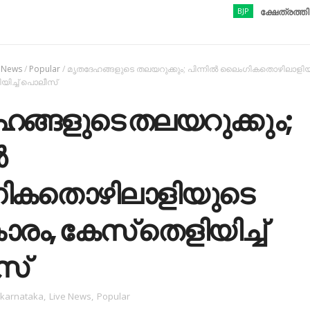
BJP
ക്ഷേത്രത്തിൽ നിന്ന
e News
/
Popular
/
മൃതദേഹങ്ങളുടെ തലയറുക്കും; പിന്നിൽ ലൈംഗികതൊഴിലാളി
യിച്ച് പൊലീസ്
ങ്ങളുടെ തലയറുക്കും;
ൽ
ികതൊഴിലാളിയുടെ
ാരം, കേസ് തെളിയിച്ച്
സ്
karnataka
,
Live News
,
Popular