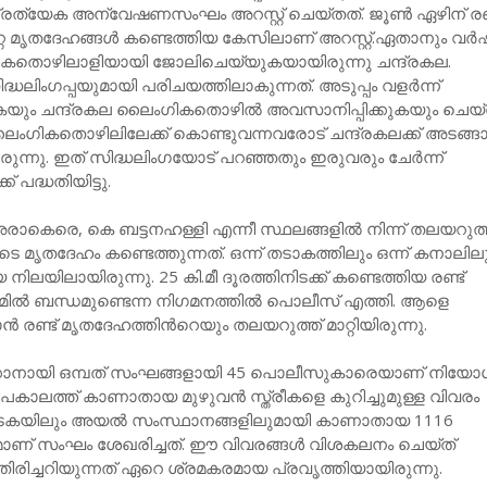
രത്യേക അന്വേഷണസംഘം അറസ്റ്റ് ചെയ്തത്. ജൂൺ ഏഴിന് രണ്
റ്റ മൃതദേഹങ്ങൾ കണ്ടെത്തിയ കേസിലാണ് അറസ്റ്റ്.ഏതാനും വർ
ികതൊഴിലാളിയായി ജോലിചെയ്യുകയായിരുന്നു ചന്ദ്രകല.
ധലിംഗപ്പയുമായി പരിചയത്തിലാകുന്നത്. അടുപ്പം വളർന്ന്
യും ചന്ദ്രകല ലൈംഗികതൊഴിൽ അവസാനിപ്പിക്കുകയും ചെയ്
ൈംഗികതൊഴിലിലേക്ക് കൊണ്ടുവന്നവരോട് ചന്ദ്രകലക്ക് അടങ്ങാ
രുന്നു. ഇത് സിദ്ധലിംഗയോട് പറഞ്ഞതും ഇരുവരും ചേർന്ന്
പദ്ധതിയിട്ടു.
കെരെ, കെ ബട്ടനഹള്ളി എന്നീ സ്ഥലങ്ങളിൽ നിന്ന് തലയറുത
െ മൃതദേഹം കണ്ടെത്തുന്നത്. ഒന്ന് തടാകത്തിലും ഒന്ന് കനാലില
യ നിലയിലായിരുന്നു. 25 കി.മീ ദൂരത്തിനിടക്ക് കണ്ടെത്തിയ രണ്ട്
്മിൽ ബന്ധമുണ്ടെന്ന നിഗമനത്തിൽ പൊലീസ് എത്തി. ആളെ
ാൻ രണ്ട് മൃതദേഹത്തിന്‍റെയും തലയറുത്ത് മാറ്റിയിരുന്നു.
കാനായി ഒമ്പത് സംഘങ്ങളായി 45 പൊലീസുകാരെയാണ് നിയോഗിച
പകാലത്ത് കാണാതായ മുഴുവൻ സ്ത്രീകളെ കുറിച്ചുമുള്ള വിവരം
ാടകയിലും അയൽ സംസ്ഥാനങ്ങളിലുമായി കാണാതായ 1116
രമാണ് സംഘം ശേഖരിച്ചത്. ഈ വിവരങ്ങൾ വിശകലനം ചെയ്ത്
തിരിച്ചറിയുന്നത് ഏറെ ശ്രമകരമായ പ്രവൃത്തിയായിരുന്നു.