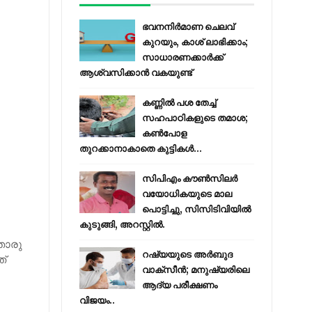
ഭവനനിർമാണ ചെലവ്
കുറയും, കാശ് ലാഭിക്കാം;
സാധാരണക്കാർക്ക്
ആശ്വസിക്കാൻ വകയുണ്ട്
കണ്ണിൽ പശ തേച്ച്
സഹപാഠികളുടെ തമാശ;
കൺപോള
തുറക്കാനാകാതെ കുട്ടികൾ...
സിപിഎം കൗണ്‍സിലര്‍
വയോധികയുടെ മാല
പൊട്ടിച്ചു, സിസിടിവിയില്‍
കുടുങ്ങി, അറസ്റ്റില്‍.
തൊരു
റഷ്യയുടെ അര്‍ബുദ
ത്
വാക്‌സീന്‍; മനുഷ്യരിലെ
ആദ്യ പരീക്ഷണം
വിജയം..