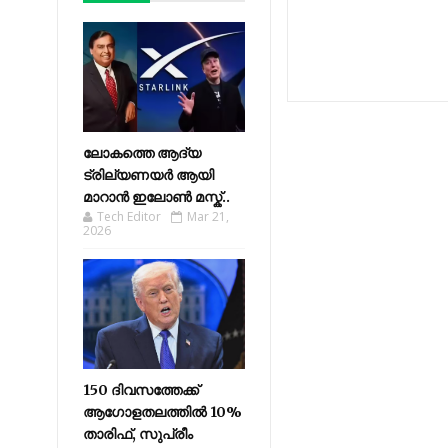
ലോകത്തെ ആദ്യ
ട്രില്യണയർ ആയി
മാറാൻ ഇലോൺ മസ്ക്..
Tech Editor
Mar 21,
2026
150 ദിവസത്തേക്ക്
ആഗോളതലത്തിൽ 10%
താരിഫ്, സുപ്രീം