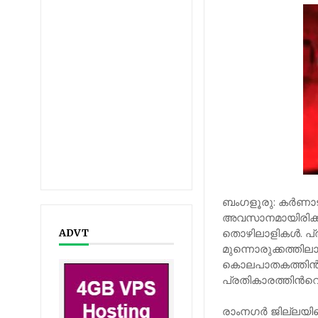
ബംഗളൂരു: കർണാട
അവസാനമായിരിക്ക
തൊഴിലാളികൾ. പ്
ADVT
മുന്നൊരുക്കത്തി
കൊലപാതകത്തിന്‍റ
പ്രതികാരത്തിന്‍
രാംനഗർ ജില്ലയിലെ