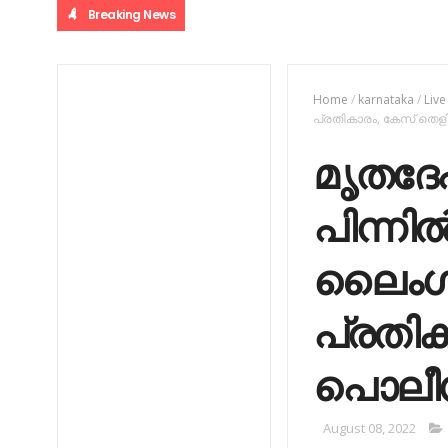
Breaking News
Home
/
karnataka
/
Liv
പ്രതികാരം, കേസ് തെളി
മൃതദേഹ
പിന്നി
ലൈംഗ
പ്രതിക
പൊലീ
August 08, 2022