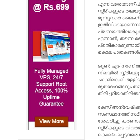
എന്നിവരെയാണ് പ്
സ്ത്രീകളുടെ തലയ
മുമ്പുവരെ ലൈംഗ
ഇതിനിടെയാണ് സിദ്
പ്രണയത്തിലാകുക
എന്നാൽ, തന്നെ ല
പ്രതികാരമുണ്ടായി
കൊലപാതകങ്ങൾക്ക് 
ജൂൺ ഏഴിനാണ് അരാ
നിലയിൽ സ്ത്രീകളുട
ചാക്കിലാക്കി തള്ളി
മൃതദേഹങ്ങളും തമ
തിരിച്ചറിയാതിരിക്ക
കേസ് അന്വേഷിക്
സംസ്ഥാനത്ത് സമീ
ശേഖരിച്ചു. കർണ
സ്ത്രീകളുടെ വിവ
കൊല്ലപ്പെട്ടവരെ 