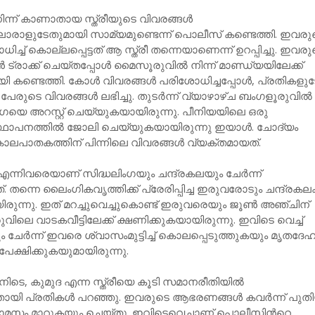
്ന് കാണാതായ സ്ത്രീയുടെ വിവരങ്ങൾ
ലൊരാളുടേതുമായി സാമ്യമുണ്ടെന്ന് പൊലീസ് കണ്ടെത്തി. ഇവരു
ധിച്ച് കൊല്ലപ്പെട്ടത് ആ സ്ത്രീ തന്നെയാണെന്ന് ഉറപ്പിച്ചു. ഇവര
ക്ക് ചെയ്തപ്പോൾ മൈസൂരുവിൽ നിന്ന് മാണ്ഡ്യയിലേക്ക്
യി കണ്ടെത്തി. കോൾ വിവരങ്ങൾ പരിശോധിച്ചപ്പോൾ, പ്രതികളുട
പേരുടെ വിവരങ്ങൾ ലഭിച്ചു. തുടർന്ന് വ്യാഴാഴ്ച ബംഗളൂരുവിൽ ന
ഗയെ അറസ്റ്റ് ചെയ്യുകയായിരുന്നു. പീനിയയിലെ ഒരു
്ഥാപനത്തിൽ ജോലി ചെയ്യുകയായിരുന്നു ഇയാൾ. ചോദ്യം
ലപാതകത്തിന് പിന്നിലെ വിവരങ്ങൾ വ്യക്തമായത്.
 എന്നിവരെയാണ് സിദ്ധലിംഗയും ചന്ദ്രകലയും ചേർന്ന്
 തന്നെ ലൈംഗികവൃത്തിക്ക് പ്രേരിപ്പിച്ച ഇരുവരോടും ചന്ദ്രകലക്
രുന്നു. ഇത് മറച്ചുവെച്ചുകൊണ്ട് ഇരുവരെയും ജൂൺ അഞ്ചിന്
ിലെ വാടകവീട്ടിലേക്ക് ക്ഷണിക്കുകയായിരുന്നു. ഇവിടെ വെച്ച്
ചേർന്ന് ഇവരെ ശ്വാസംമുട്ടിച്ച് കൊലപ്പെടുത്തുകയും മൃതദേ
പേക്ഷിക്കുകയുമായിരുന്നു.
ിടെ, കുമുദ എന്ന സ്ത്രീയെ കൂടി സമാനരീതിയിൽ
തായി പ്രതികൾ പറഞ്ഞു. ഇവരുടെ ആഭരണങ്ങൾ കവർന്ന് പുത
് താമസം മാറുകയും ചെയ്തു. ഇവിടെവെച്ചാണ് പൊലീസിന്‍റെ