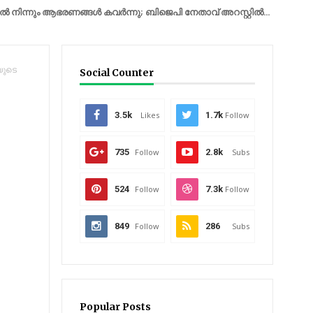
ും ആഭരണങ്ങൾ കവർന്നു; ബിജെപി നേതാവ് അറസ്റ്റിൽ...
IRAN
യുദ്ധ
യുടെ
Social Counter
3.5k
Likes
1.7k
Follow
735
Follow
2.8k
Subs
524
Follow
7.3k
Follow
849
Follow
286
Subs
Popular Posts