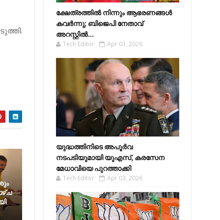
ക്ഷേത്രത്തിൽ നിന്നും ആഭരണങ്ങൾ
കവർന്നു; ബിജെപി നേതാവ്
ുത്തി.
അറസ്റ്റിൽ...
Tech Editor
Apr 03, 2026
യുദ്ധത്തിനിടെ അപൂർവ
നടപടിയുമായി യുഎസ്, കരസേന
മേധാവിയെ പുറത്താക്കി
Tech Editor
Apr 03, 2026
ശും
ഴ്ച
യി