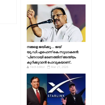
നമ്മളെ ജയിക്കൂ.... ജയ്
യു.ഡി.എഫെന്ന് കെ.സുധാകരൻ:
‘പിണറായി ഭരണത്തിന് അന്ത്യം
കുറിക്കുവാൻ പോവുകയാണ്..
Tech Editor
Mar 21, 2026