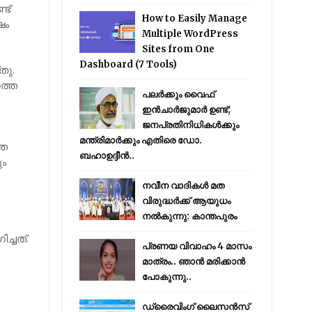
ട്
How to Easily Manage
ഷം
Multiple WordPress
Sites from One
Dashboard (7 Tools)
തു.
ത്ത
പലർക്കും വൈഫ്
ഇൻചാർജുമാർ ഉണ്ട്;
ജനപ്രതിനിധികൾക്കും
മന്ത്രിമാർക്കും എതിരെ ഡോ.
്ത
ബഹാഉദ്ദീൻ..
ും
നവീന വാദികൾ മത
വിരുദ്ധർക്ക് ആയുധം
നൽകുന്നു: കാന്തപുരം
്ചത്.
പ്രണയ വിവാഹം 4 മാസം
മാത്രം.. ഞാൻ മരിക്കാൻ
പോകുന്നു..
ഡ്രൈവിംഗ് ലൈസൻസ്