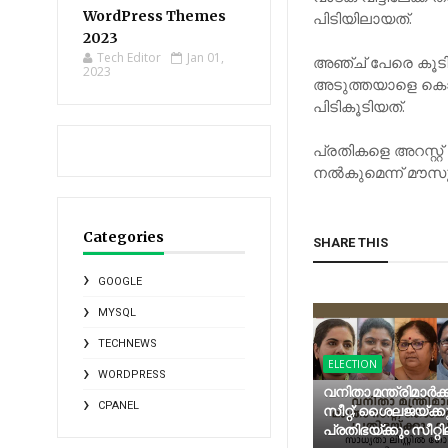
WordPress Themes
പിടിയിലായത്.
2023
Tech Editor
Jan 01,
അഞ്ച് പേരെ കൂടി 
2023
അടുത്തയാളെ കൊലപ
പിടികൂടിയത്.
പ്രതികളെ അറസ്റ്
നൽകുമെന്ന് മൗസ
Categories
SHARE THIS
GOOGLE
MYSQL
TECHNEWS
ELECTION
WORDPRESS
വനിതാ മന്ത്രിമാർക്
CPANEL
സീറ്റ്; ശൈലജയ്ക്ക
പ്രതിഭയ്ക്കും സീറ്റില