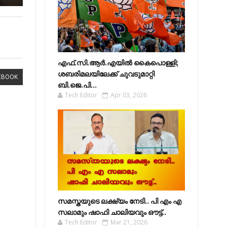
എഫ്​.സി.ആർ.എയിൽ കൈപൊള്ളി;
ശബരിമലയിലേക്ക്​ ചുവടുമാറ്റി
EBOOK
ബി.ജെ.പി...
Tech Editor
Apr 03, 2026
സമസ്തയുടെ ലക്ഷ്യം നേടി.. പി എം എ
സലാമും ഷാഫി ചാലിയവും ഔട്ട്..
Tech Editor
Mar 21, 2026