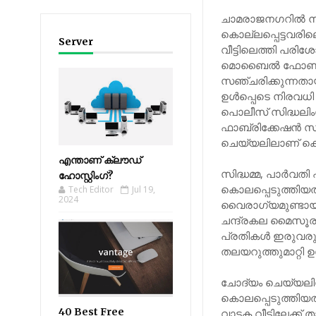
ചാമരാജനഗറിൽ നിന
കൊല്ലപ്പെട്ടവരി
Server
വീട്ടിലെത്തി പരിശോ
മൊബൈൽ ഫോൺ ട്രാ
സഞ്ചരിക്കുന്നതാ
ഉൾപ്പെടെ നിരവധി 
പൊലീസ് സിദ്ധലിം
ഫാബ്രിക്കേഷൻ സ
ചെയ്യലിലാണ് കൊ
എന്താണ് ക്ലൗഡ്
സിദ്ധമ്മ, പാർവതി
ഹോസ്റ്റിംഗ്?
കൊലപ്പെടുത്തിയത്.
Tech Editor
Jul 19,
2024
വൈരാഗ്യമുണ്ടായി
ചന്ദ്രകല മൈസൂരുവ
പ്രതികൾ ഇരുവരും 
തലയറുത്തുമാറ്റി ഉ
ചോദ്യം ചെയ്യലിന
കൊലപ്പെടുത്തിയ
40 Best Free
വാടക വീട്ടിലേക്ക