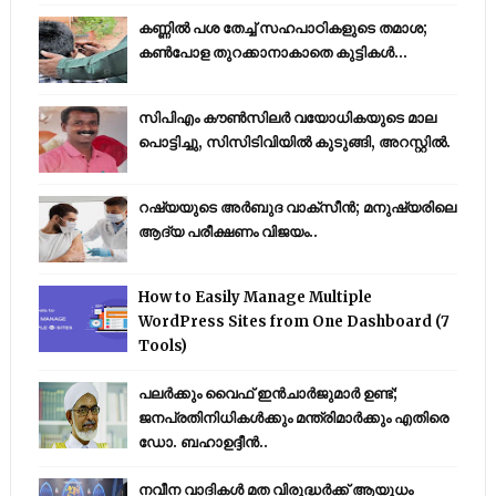
കണ്ണിൽ പശ തേച്ച് സഹപാഠികളുടെ തമാശ;
കൺപോള തുറക്കാനാകാതെ കുട്ടികൾ...
സിപിഎം കൗണ്‍സിലര്‍ വയോധികയുടെ മാല
പൊട്ടിച്ചു, സിസിടിവിയില്‍ കുടുങ്ങി, അറസ്റ്റില്‍.
റഷ്യയുടെ അര്‍ബുദ വാക്‌സീന്‍; മനുഷ്യരിലെ
ആദ്യ പരീക്ഷണം വിജയം..
How to Easily Manage Multiple
WordPress Sites from One Dashboard (7
Tools)
പലർക്കും വൈഫ് ഇൻചാർജുമാർ ഉണ്ട്;
ജനപ്രതിനിധികൾക്കും മന്ത്രിമാർക്കും എതിരെ
ഡോ. ബഹാഉദ്ദീൻ..
നവീന വാദികൾ മത വിരുദ്ധർക്ക് ആയുധം