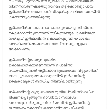
ചെയ്തു. എന്നാൽ ഈ മൃതദേഹം പന്തിരിക്കരയിൽ
നിന്ന് സ്വർണക്കടത്തുസംഘം തട്ടിക്കൊണ്ടുപോയ
ഇർഷാദിന്‍റേതാണെന്ന് ഡി.എൻ.എ പരിശോധനയിൽ
കണ്ടെത്തുകയായിരുന്നു.
ഇർഷാദിന്‍റെ കൈവശം കൊടുത്തയച്ച സ്വർണം
കൈമാറാതിരുന്നതാണ് തട്ടിക്കൊണ്ടുപോകലിലേക്ക്
നയിച്ചത്. ഇർഷാദിനെ കൊലപ്പെടുത്തിയ ശേഷം
പുഴയിലെറിഞ്ഞതാണെന്നാണ് ബന്ധുക്കളുടെ
ആരോപണം.
ഇർഷാദിന്റെത് ആസൂത്രിത
കൊലപാതകമാണെന്നാണ് പൊലീസ്
സംശയിക്കുന്നത്. തട്ടി​ക്കൊണ്ടുപോയവർ വീട്ടുകാർക്ക്
അയച്ചുകൊടുത്ത ഫോട്ടോയിൽ ഇർഷാദി​ന്റെ
കൈകാലുകൾ ബന്ധിച്ച നിലയിലായിരുന്നു.
ഇർഷാദിന്റെ കുടുംബത്തെ മുഖ്യപ്രതി സ്വാലിഹ്
ഭീഷണപ്പെടുത്തുന്ന ഓഡിയോ സന്ദേശം
പുറത്തുവന്നിരുന്നു. വീടിന് മുന്നിൽ ഇർഷാദിന്റെ
മൃതദേഹം കൊണ്ടിടുമെന്നായിരുന്നു ഭീഷണി.