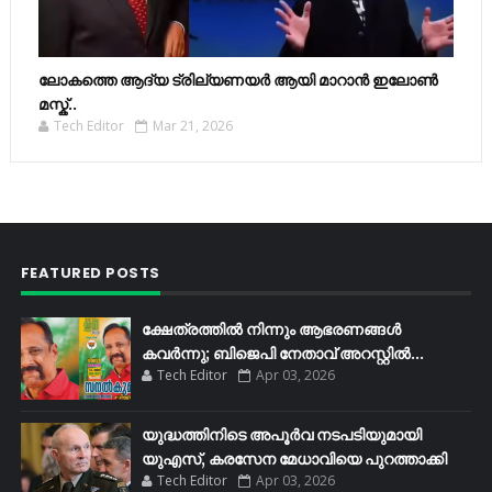
ലോകത്തെ ആദ്യ ട്രില്യണയർ ആയി മാറാൻ ഇലോൺ
മസ്ക്..
Tech Editor
Mar 21, 2026
FEATURED POSTS
ക്ഷേത്രത്തിൽ നിന്നും ആഭരണങ്ങൾ
കവർന്നു; ബിജെപി നേതാവ് അറസ്റ്റിൽ...
Tech Editor
Apr 03, 2026
യുദ്ധത്തിനിടെ അപൂർവ നടപടിയുമായി
യുഎസ്, കരസേന മേധാവിയെ പുറത്താക്കി
Tech Editor
Apr 03, 2026