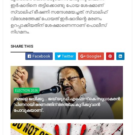
ഇർഷാദിനെ തട്ടിക്കൊണ്ടു പോയ ശേഷമാണ്
സ്വാലിഹ് ഭീഷണി സന്ദേശമയച്ചത്. സ്വാലിഹ്
വിദേശത്തേക്ക് പോയത് ഇർഷാദിന്റെ മരണം
ഉറപ്പാക്കിയതിന് ശേഷമാണെന്നാണ് പൊലീസ്
നിഗമനം.
SHARE THIS
Facebook
Twitter
Google+
ELECTION 2026
നമ്മളെ ജയിക്കൂ.... ജയ് യു.ഡി.എഫെന്ന് കെ.സുധാകരൻ:
‘പിണറായി ഭരണത്തിന് അന്ത്യം കുറിക്കുവാൻ
പോവുകയാണ്..