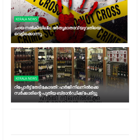
KERALA NEWS
ചായ നൽകിയില്ല; ഭർതൃമാതാവ് യുവതിയെ
വെട്ടിക്കൊന്നു..
KERALA NEWS
റിപ്പോർട്ട് തേടി കോടതി :ഹർജി നിലനിൽക്കെ
സർക്കാരിന്റെ പുതിയ ബ്രാൻഡിക്ക് പേരിട്ടു