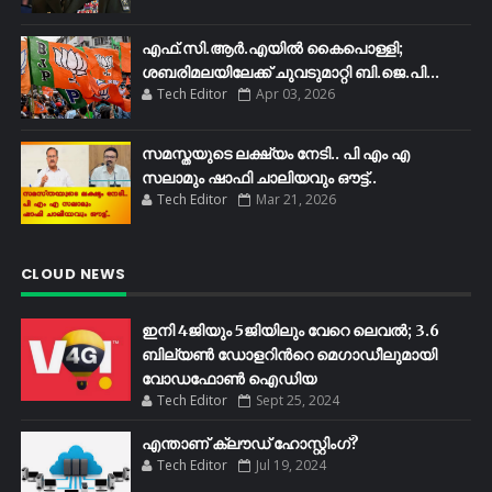
എഫ്​.സി.ആർ.എയിൽ കൈപൊള്ളി;
ശബരിമലയിലേക്ക്​ ചുവടുമാറ്റി ബി.ജെ.പി...
Tech Editor
Apr 03, 2026
സമസ്തയുടെ ലക്ഷ്യം നേടി.. പി എം എ
സലാമും ഷാഫി ചാലിയവും ഔട്ട്..
Tech Editor
Mar 21, 2026
CLOUD NEWS
ഇനി 4ജിയും 5ജിയിലും വേറെ ലെവൽ; 3.6
ബില്യണ്‍ ഡോളറിന്‍റെ മെഗാഡീലുമായി
വോഡഫോണ്‍ ഐഡിയ
Tech Editor
Sept 25, 2024
എന്താണ് ക്ലൗഡ് ഹോസ്റ്റിംഗ്?
Tech Editor
Jul 19, 2024