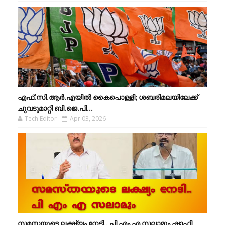
എഫ്​.സി.ആർ.എയിൽ കൈപൊള്ളി; ശബരിമലയിലേക്ക്​
ചുവടുമാറ്റി ബി.ജെ.പി...
Tech Editor
Apr 03, 2026
സമസ്തയുടെ ലക്ഷ്യം നേടി.. പി എം എ സലാമും ഷാഫി