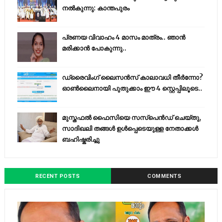
നൽകുന്നു: കാന്തപുരം
പ്രണയ വിവാഹം 4 മാസം മാത്രം.. ഞാൻ
മരിക്കാൻ പോകുന്നു..
ഡ്രൈവിംഗ് ലൈസൻസ് കാലാവധി തീർന്നോ?
ഓൺലൈനായി പുതുക്കാം ഈ 4 സ്റ്റെപ്പിലൂടെ..
മുസ്തഫൽ ഫൈസിയെ സസ്‌പെൻഡ് ചെയ്തു,
സാദിഖലി തങ്ങൾ ഉൾപ്പെടെയുള്ള നേതാക്കൾ
ബഹിഷ്കരിച്ചു
RECENT POSTS
COMMENTS