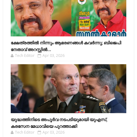
ക്ഷേത്രത്തിൽ നിന്നും ആഭരണങ്ങൾ കവർന്നു; ബിജെപി
നേതാവ് അറസ്റ്റിൽ...
Tech Editor
Apr 03, 2026
യുദ്ധത്തിനിടെ അപൂർവ നടപടിയുമായി യുഎസ്,
കരസേന മേധാവിയെ പുറത്താക്കി
Tech Editor
Apr 03, 2026