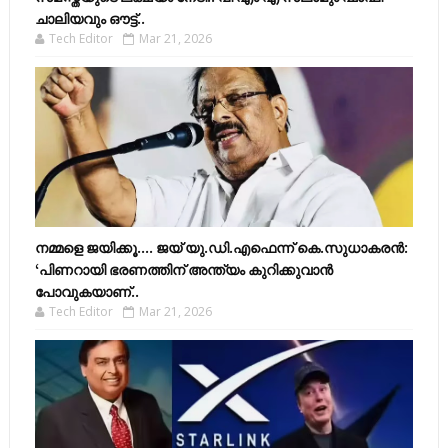
ചാലിയവും ഔട്ട്..
Tech Editor
Mar 21, 2026
നമ്മളെ ജയിക്കൂ.... ജയ് യു.ഡി.എഫെന്ന് കെ.സുധാകരൻ:
‘പിണറായി ഭരണത്തിന് അന്ത്യം കുറിക്കുവാൻ
പോവുകയാണ്..
Tech Editor
Mar 21, 2026