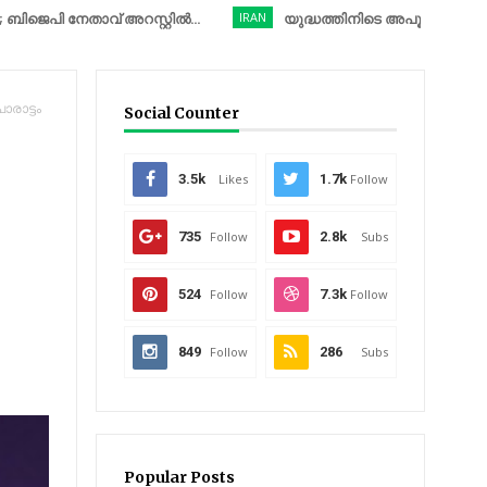
േതാവ് അറസ്റ്റിൽ...
IRAN
യുദ്ധത്തിനിടെ അപൂർവ നടപടിയുമായി
രാട്ടം
Social Counter
3.5k
Likes
1.7k
Follow
735
Follow
2.8k
Subs
524
Follow
7.3k
Follow
849
Follow
286
Subs
Popular Posts