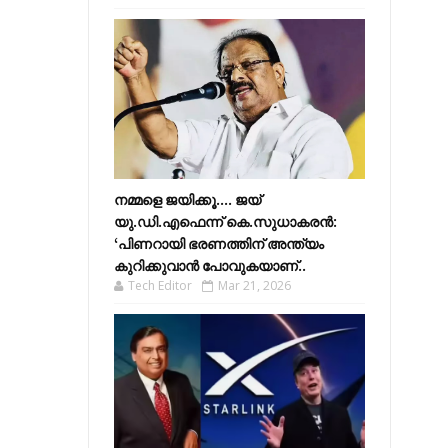
നമ്മളെ ജയിക്കൂ.... ജയ്
യു.ഡി.എഫെന്ന് കെ.സുധാകരൻ:
‘പിണറായി ഭരണത്തിന് അന്ത്യം
കുറിക്കുവാൻ പോവുകയാണ്..
Tech Editor
Mar 21, 2026