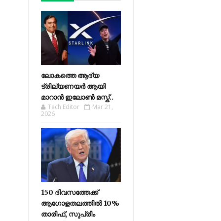
ലോകത്തെ ആദ്യ
ട്രില്യണയർ ആയി
മാറാൻ ഇലോൺ മസ്ക്..
Tech Editor
Mar 21,
2026
150 ദിവസത്തേക്ക്
ആഗോളതലത്തിൽ 10%
താരിഫ്, സുപ്രീം