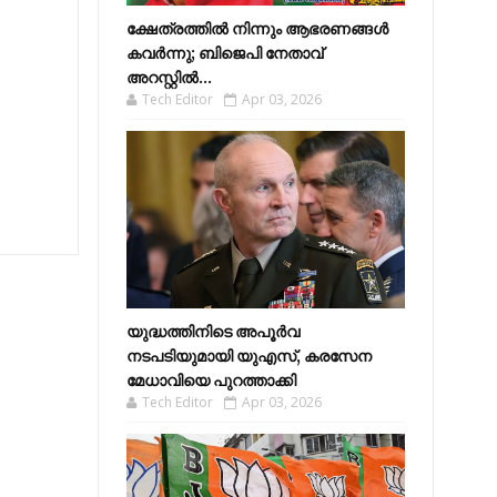
ക്ഷേത്രത്തിൽ നിന്നും ആഭരണങ്ങൾ
കവർന്നു; ബിജെപി നേതാവ്
അറസ്റ്റിൽ...
Tech Editor
Apr 03, 2026
യുദ്ധത്തിനിടെ അപൂർവ
നടപടിയുമായി യുഎസ്, കരസേന
മേധാവിയെ പുറത്താക്കി
Tech Editor
Apr 03, 2026