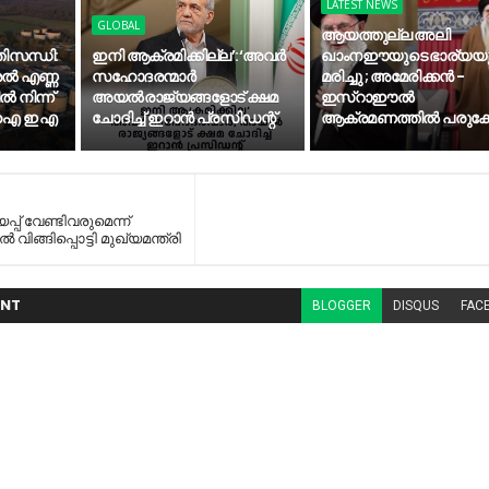
LATEST NEWS
GLOBAL
ആയത്തുല്ല അലി
ിസന്ധി:
ഇനി ആക്രമിക്കില്ല’:‘അവർ
ഖാംനഈയുടെ ഭാര്യയു
രൽ എണ്ണ
സഹോദരന്മാർ
മരിച്ചു ; അമേരിക്കൻ -
 നിന്ന്
അയല്‍രാജ്യങ്ങളോട് ക്ഷമ
ഇസ്റാഈൽ
് ഐ ഇ എ
ചോദിച്ച് ഇറാൻ പ്രസിഡന്റ്
ആക്രമണത്തിൽ പരുക്കേറ
് വേണ്ടിവരുമെന്ന്
 വിങ്ങിപ്പൊട്ടി മുഖ്യമന്ത്രി
NT
BLOGGER
DISQUS
FAC