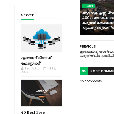
GLOBAL
ആഗോള എണ്ണ പ്രത
Server
400 ദശലക്ഷം ബാ
കരുതൽ ശേഖരത്തിൽ
പുറത്തുവിടുമെന്ന
PREVIOUS
ഇങ്ങനൊരു യാത്രയയപ്പ
കരുതിയില്ല: പാതിയില്‍
എന്താണ് ക്ലൗഡ്
ഹോസ്റ്റിംഗ്?
Tech Editor
Jul 19,
POST
COMME
2024
No comments
40 Best Free