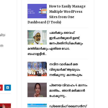
How to Easily Manage
Multiple WordPress
Sites from One
Dashboard (7 Tools)
പലർക്കും വൈഫ്
ഷ്യ
ഇൻചാർജുമാർ ഉണ്ട്;
ജനപ്രതിനിധികൾക്കും
ിത
മന്ത്രിമാർക്കും എതിരെ ഡോ.
ബഹാഉദ്ദീൻ..
നവീന വാദികൾ മത
വിരുദ്ധർക്ക് ആയുധം
നൽകുന്നു: കാന്തപുരം
പ്രണയ വിവാഹം 4 മാസം
മാത്രം.. ഞാൻ മരിക്കാൻ
പോകുന്നു..
ഡ്രൈവിംഗ് ലൈസൻസ്