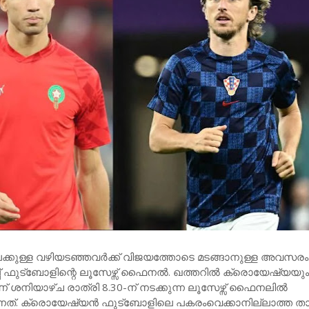
ുള്ള വഴിയടഞ്ഞവര്‍ക്ക് വിജയത്തോടെ മടങ്ങാനുള്ള അവസരം
ഫുട്ബോളിന്റെ ലൂസേഴ്സ് ഫൈനല്‍. ഖത്തറില്‍ ക്രൊയേഷ്യയു
നിയാഴ്ച രാത്രി 8.30-ന് നടക്കുന്ന ലൂസേഴ്സ് ഫൈനലില്‍
നത്. ക്രൊയേഷ്യന്‍ ഫുട്ബോളിലെ പകരംവെക്കാനില്ലാത്ത ത