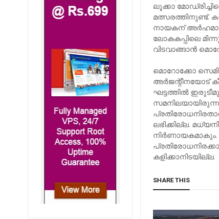
ലൂക്കാ മോഡ്രിച്ച
മത്സരത്തിനുണ്ട്. 
നായകന് അര്‍ഹമായ 
ലോകകപ്പിലെ മിന്
വിടവാങ്ങാന്‍ മൊറ
മൊറോക്കോ സെമിയില
അര്‍ജന്റീനയോട് കീ
ഘട്ടത്തില്‍ ഇരുടീമ
സമനിലയായിരുന്നു 
പ്രതിരോധനിരതാര
ലഭിക്കില്ല. മധ്യ
നിര്‍ണായകമാകും.
പ്രതിരോധനിരക്കാര
കളിക്കാനിടയില്ല.
SHARE THIS