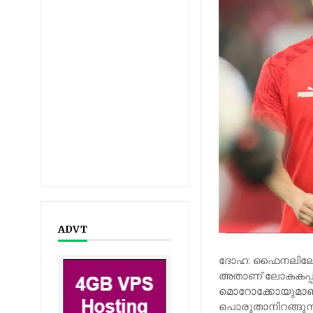
ADVT
ദോഹ: ഫൈനലിലേക്ക
അതാണ് ലോകകപ്പ് 
മൊറോക്കോയുമാണ് ശ
പൊരുതാനിറങ്ങുന്