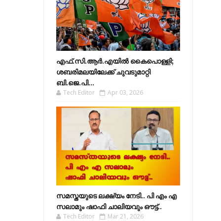
എഫ്​.സി.ആർ.എയിൽ കൈപൊള്ളി;
ശബരിമലയിലേക്ക്​ ചുവടുമാറ്റി
ബി.ജെ.പി...
Tech Editor
Apr 03, 2026
സമസ്തയുടെ ലക്ഷ്യം നേടി.. പി എം എ
സലാമും ഷാഫി ചാലിയവും ഔട്ട്..
Tech Editor
Mar 21, 2026