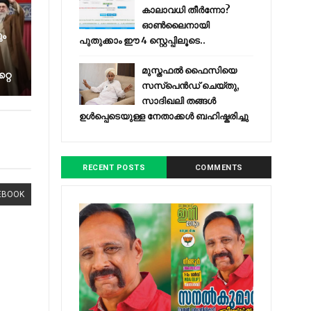
കാലാവധി തീർന്നോ?
ഓൺലൈനായി
ം
പുതുക്കാം ഈ 4 സ്റ്റെപ്പിലൂടെ..
മുസ്തഫൽ ഫൈസിയെ
്റ
സസ്‌പെൻഡ് ചെയ്തു,
സാദിഖലി തങ്ങൾ
ഉൾപ്പെടെയുള്ള നേതാക്കൾ ബഹിഷ്കരിച്ചു
RECENT POSTS
COMMENTS
EBOOK