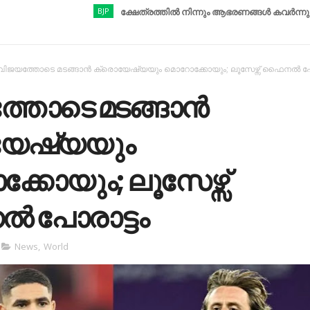
BJP
ക്ഷേത്രത്തിൽ നിന്നും ആഭരണങ്ങൾ കവർന്നു; ബിജെപി ന
വിജയത്തോടെ മടങ്ങാന്‍ ക്രൊയേഷ്യയും മൊറോക്കോയും; ലൂസേഴ്സ് ഫൈനല്‍ പോ
തോടെ മടങ്ങാന്‍
യേഷ്യയും
കോയും; ലൂസേഴ്സ്
‍ പോരാട്ടം
News
,
World