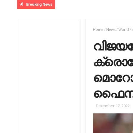
Breaking News
Home
/
News
/
World
/
വിജയത്
ക്രൊ
മൊറോക്
ഫൈനല്
December 17, 2022