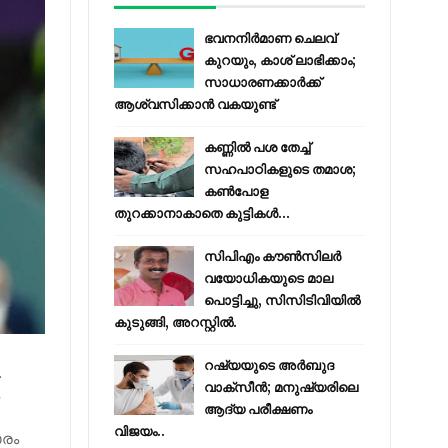
ഭവനനിർമാണ ചെലവ്
കുറയും, കാശ് ലാഭിക്കാം;
സാധാരണക്കാർക്ക്
ആശ്വസിക്കാൻ വകയുണ്ട്
കണ്ണിൽ പശ തേച്ച്
സഹപാഠികളുടെ തമാശ;
കൺപോള
തുറക്കാനാകാതെ കുട്ടികൾ...
സിപിഎം കൗണ്‍സിലര്‍
വയോധികയുടെ മാല
പൊട്ടിച്ചു, സിസിടിവിയില്‍
കുടുങ്ങി, അറസ്റ്റില്‍.
റഷ്യയുടെ അര്‍ബുദ
.
വാക്‌സീന്‍; മനുഷ്യരിലെ
ം
ആദ്യ പരീക്ഷണം
വിജയം..
ാരം