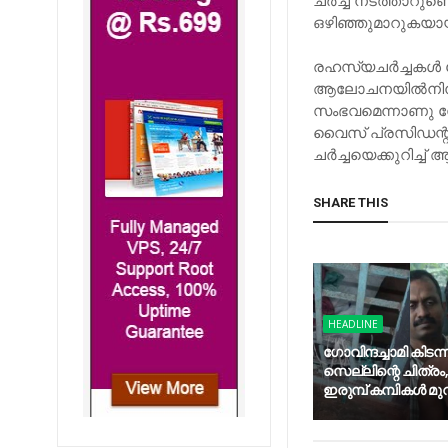
ചർച്ച നടത്താറുണ്ട
ഒഴിഞ്ഞുമാറുകയായി
രഹസ്യചർച്ചകൾ ച
ആലോചനയിൽനിന്നുപോ
സംഭവമെന്നാണു ന
വൈസ് പ്രസിഡന്റ്
ചർച്ചയെക്കുറിച്ച് 
SHARE THIS
HEADLINE
ഗോവിന്ദച്ചാമി കിടന്
സെല്ലിന്റെ ചിത്രം, 
ഇരുമ്പ് കമ്പികൾ മുറിച്