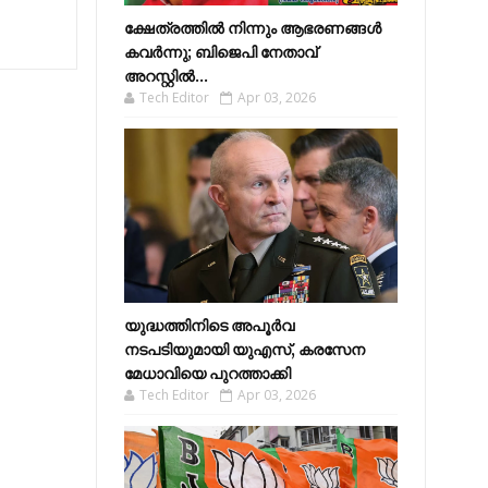
ക്ഷേത്രത്തിൽ നിന്നും ആഭരണങ്ങൾ
കവർന്നു; ബിജെപി നേതാവ്
അറസ്റ്റിൽ...
Tech Editor
Apr 03, 2026
യുദ്ധത്തിനിടെ അപൂർവ
നടപടിയുമായി യുഎസ്, കരസേന
മേധാവിയെ പുറത്താക്കി
Tech Editor
Apr 03, 2026