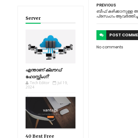
PREVIOUS
ബീഫ് കഴിക്കാനുള്ള
പ്രസംഗം ആവർത്തിച്
Server
POST
COMME
No comments
എന്താണ് ക്ലൗഡ്
ഹോസ്റ്റിംഗ്?
Tech Editor
Jul 19,
2024
40 Best Free