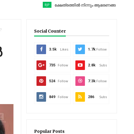
BJP
ക്ഷേത്രത്തിൽ നിന്നും ആഭരണങ്ങൾ കവർന്നു; ബിജെപി 
?
Social Counter
ൽ
3.5k
Likes
1.7k
Follow
735
Follow
2.8k
Subs
524
Follow
7.3k
Follow
849
Follow
286
Subs
Popular Posts