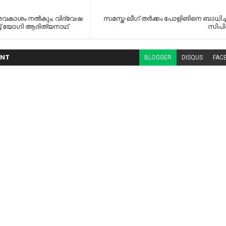
 അവകാശം നൽകും; വിദ്വേഷ
സമസ്ത-ലീഗ് തർക്കം പോളിങിനെ ബാധിച്ച
ച് യോഗി ആദിത്യനാഥ്
സിപ
NT
BLOGGER
DISQUS
FAC