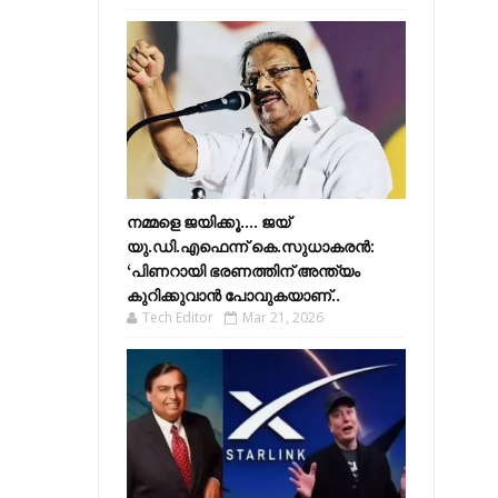
നമ്മളെ ജയിക്കൂ.... ജയ്
യു.ഡി.എഫെന്ന് കെ.സുധാകരൻ:
‘പിണറായി ഭരണത്തിന് അന്ത്യം
കുറിക്കുവാൻ പോവുകയാണ്..
Tech Editor
Mar 21, 2026