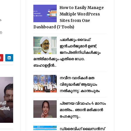
How to Easily Manage
Multiple WordPress
ക
Sites from One
Dashboard (7 Tools)
ന
പലർക്കും വൈഫ്
ഇൻചാർജുമാർ ഉണ്ട്;
ജനപ്രതിനിധികൾക്കും
മന്ത്രിമാർക്കും എതിരെ ഡോ.
ബഹാഉദ്ദീൻ..
നവീന വാദികൾ മത
വിരുദ്ധർക്ക് ആയുധം
നൽകുന്നു: കാന്തപുരം
ഡി​
പ്രണയ വിവാഹം 4 മാസം
​ല​യിൽ,
മാത്രം.. ഞാൻ മരിക്കാൻ
പോകുന്നു..
ഡ്രൈവിംഗ് ലൈസൻസ്