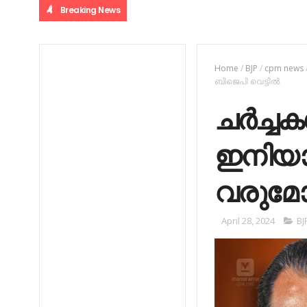
Breaking News
Home
/
BJP
/
cpm news
ബിജെപി വെട്ടിൽ
ചർച്ചക
ഇനിയാരെ
വരുമോ?
April 28, 2024
BJ