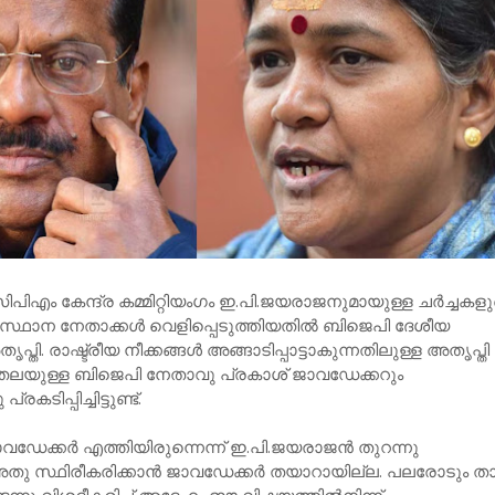
ിപിഎം കേന്ദ്ര കമ്മിറ്റിയംഗം ഇ.പി.ജയരാജനുമായുള്ള ചർച്ചകള
സ്ഥാന നേതാക്കൾ വെളിപ്പെടുത്തിയതിൽ ബിജെപി ദേശീയ
്തി. രാഷ്ട്രീയ നീക്കങ്ങൾ അങ്ങാടിപ്പാട്ടാകുന്നതിലുള്ള അതൃപ്തി
മതലയുള്ള ബിജെപി നേതാവു പ്രകാശ് ജാവഡേക്കറും
കടിപ്പിച്ചിട്ടുണ്ട്.
ജാവഡേക്കർ എത്തിയിരുന്നെന്ന് ഇ.പി.ജയരാജൻ തുറന്നു
ും അതു സ്ഥിരീകരിക്കാൻ ജാവഡേക്കർ തയാറായില്ല. പലരോടും 