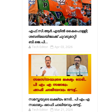
എഫ്​.സി.ആർ.എയിൽ കൈപൊള്ളി;
ശബരിമലയിലേക്ക്​ ചുവടുമാറ്റി
ബി.ജെ.പി...
Tech Editor
Apr 03, 2026
സമസ്തയുടെ ലക്ഷ്യം നേടി.. പി എം എ
സലാമും ഷാഫി ചാലിയവും ഔട്ട്..
Tech Editor
Mar 21, 2026