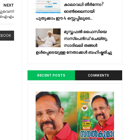
കാലാവധി തീർന്നോ?
NEXT
ഓൺലൈനായി
ുവെന്ന്
ിഐഎം
പുതുക്കാം ഈ 4 സ്റ്റെപ്പിലൂടെ..
മുസ്തഫൽ ഫൈസിയെ
EBOOK
സസ്‌പെൻഡ് ചെയ്തു,
സാദിഖലി തങ്ങൾ
ഉൾപ്പെടെയുള്ള നേതാക്കൾ ബഹിഷ്കരിച്ചു
RECENT POSTS
COMMENTS