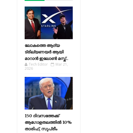
ലോകത്തെ ആദ്യ
ട്രില്യണയർ ആയി
മാറാൻ ഇലോൺ മസ്ക്..
Tech Editor
Mar 21,
2026
150 ദിവസത്തേക്ക്
ആഗോളതലത്തിൽ 10%
താരിഫ്, സുപ്രീം