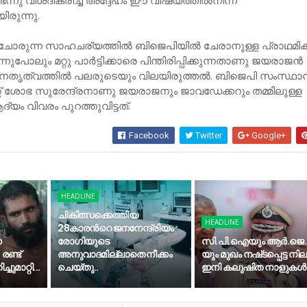
െന്നു വിശദീകരിച്ച് അദ്ദേഹം ഈ വിഷയത്തിൽനിന്ന്
രുന്നു.
ോരുന്ന സാഹചര്യത്തിൽ ബിജെപിയിൽ ചേരാനുള്ള പ്രാഥമി
ലും മറ്റു പാർട്ടിക്കാരെ പിന്തിരിപ്പിക്കുന്നതാണു ജയരാജൻ
േതൃത്വത്തിൽ പലരുടെയും വിലയിരുത്തൽ. ബിജെപി സംസ്ഥാ
 ശോഭ സുരേന്ദ്രനാണു ജയരാജനും ജാവഡേക്കറും തമ്മിലുള്ള
ആദ്യം വിവരം പുറത്തുവിട്ടത്.
Facebook
Twitter
Google+
HEADLINE
ചികിത്സക്കെത്തിയ
HEADLINE
28കാരന്‍റെ ജനനേന്ദ്രിയം
ന
രോഗിയുടെ
സി.​പി.​ഐ​യും ആ​ർ.​ജെ.​
രണ്ട്
അനുവാദമില്ലാതെ നീക്കം
യും മു​ഖം ന​ഷ്​​​ട​പ്പെ​ട്ട നി
ചുമാറ്റി...
ചെയ്തു..
ഇനി കലുഷിത നാളുകൾ