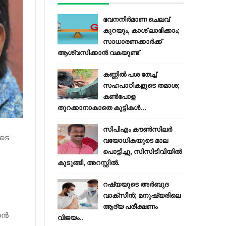
ഭവനനിർമാണ ചെലവ്
കുറയും, കാശ് ലാഭിക്കാം;
സാധാരണക്കാർക്ക്
ആശ്വസിക്കാൻ വകയുണ്ട്
കണ്ണിൽ പശ തേച്ച്
സഹപാഠികളുടെ തമാശ;
കൺപോള
തുറക്കാനാകാതെ കുട്ടികൾ...
സിപിഎം കൗണ്‍സിലര്‍
ുടെ
വയോധികയുടെ മാല
പൊട്ടിച്ചു, സിസിടിവിയില്‍
കുടുങ്ങി, അറസ്റ്റില്‍.
റഷ്യയുടെ അര്‍ബുദ
വാക്‌സീന്‍; മനുഷ്യരിലെ
ആദ്യ പരീക്ഷണം
താൻ
വിജയം..