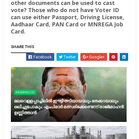
other documents can be used to cast
vote? Those who do not have Voter ID
can use either Passport, Driving License,
Aadhaar Card, PAN Card or MNREGA Job
Card.
SHARE THIS
Facebook
Twitter
Google+
KASARAGOD
മലവെള്ളപ്പാച്ചിലില്‍ ഈട്ടി തടിയായാലും തേക്കായാലും
ഒലിച്ചുപോകും: എംപിമാര്‍ മത്സരിക്കേണ്ടെന്ന് രാജ്‌മോഹന്‍
ഉണ്ണിത്താന്‍