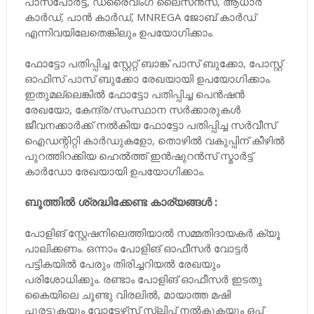
പാസ്‌പോർട്ട്, ഡ്രൈവിംഗ് ലൈസൻസ്, ആധാർ
കാർഡ്, പാൻ കാർഡ്, MNREGA ജോബ് കാർഡ്
എന്നിവയിലേതെങ്കിലും ഉപയോഗിക്കാം.
ഫോട്ടോ പതിപ്പിച്ച സ്റ്റേറ്റ് ബാങ്ക് പാസ് ബുക്കോ, പോസ്റ്റ്
ഓഫിസ് പാസ് ബുക്കോ രേഖയായി ഉപയോഗിക്കാം.
ഇതുമല്ലെങ്കിൽ ഫോട്ടോ പതിപ്പിച്ച പെൻഷൻ
രേഖയോ, കേന്ദ്ര/സംസ്ഥാന സർക്കാരുകൾ
ജീവനക്കാർക്ക് നൽകിയ ഫോട്ടോ പതിപ്പിച്ച സർവീസ്
ഐഡന്റിറ്റി കാർഡുകളോ, തൊഴിൽ വകുപ്പിന് കീഴിൽ
പുറത്തിറക്കിയ ഹെൽത്ത് ഇൻഷുറൻസ് സ്മാർട്ട്
കാർഡോ രേഖയായി ഉപയോഗിക്കാം.
ബൂത്തിൽ ശ്രദ്ധിക്കേണ്ട കാര്യങ്ങൾ :
പോളിങ് സ്റ്റേഷനിലെത്തിയാൽ സമ്മതിദായകർ ക്യൂ
പാലിക്കണം. ഒന്നാം പോളിങ് ഓഫീസർ വോട്ടർ
പട്ടികയിൽ പേരും തിരിച്ചറിയൽ രേഖയും
പരിശോധിക്കും. രണ്ടാം പോളിങ് ഓഫീസർ ഇടതു
കൈയിലെ ചൂണ്ടു വിരലിൽ, മായാത്ത മഷി
പുരട്ടുകയും വോട്ടേഴ്‌സ് സ്ലിപ്പ് നൽകുകയും ഒപ്പ്