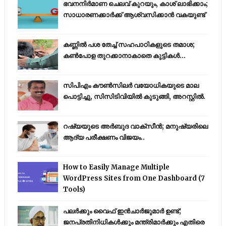
ഭവനനിർമാണ ചെലവ് കുറയും, കാശ് ലാഭിക്കാം;
സാധാരണക്കാർക്ക് ആശ്വസിക്കാൻ വകയുണ്ട്
കണ്ണിൽ പശ തേച്ച് സഹപാഠികളുടെ തമാശ;
കൺപോള തുറക്കാനാകാതെ കുട്ടികൾ...
സിപിഎം കൗണ്‍സിലര്‍ വയോധികയുടെ മാല
പൊട്ടിച്ചു, സിസിടിവിയില്‍ കുടുങ്ങി, അറസ്റ്റില്‍.
റഷ്യയുടെ അര്‍ബുദ വാക്‌സീന്‍; മനുഷ്യരിലെ
ആദ്യ പരീക്ഷണം വിജയം..
How to Easily Manage Multiple
WordPress Sites from One Dashboard (7
Tools)
പലർക്കും വൈഫ് ഇൻചാർജുമാർ ഉണ്ട്;
ജനപ്രതിനിധികൾക്കും മന്ത്രിമാർക്കും എതിരെ