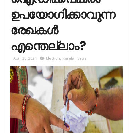
ഉപയോഗിക്കാവുന്ന
രേഖകൾ
എന്തെല്ലാം ?
April 26, 2024
Election
,
Kerala
,
News