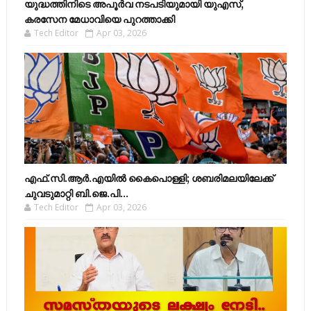
യുദ്ധത്തിനിടെ അപൂർവ നടപടിയുമായി യുഎസ്,
കരസേന മേധാവിയെ പുറത്താക്കി
Tech Editor
Apr 03, 2026
എഫ്​.സി.ആർ.എയിൽ കൈപൊള്ളി; ശബരിമലയിലേക്ക്​
ചുവടുമാറ്റി ബി.ജെ.പി...
Tech Editor
Apr 03, 2026