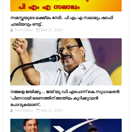
സമസ്തയുടെ ലക്ഷ്യം നേടി.. പി എം എ സലാമും ഷാഫി
ചാലിയവും ഔട്ട്..
Tech Editor
Mar 21, 2026
നമ്മളെ ജയിക്കൂ.... ജയ് യു.ഡി.എഫെന്ന് കെ.സുധാകരൻ:
‘പിണറായി ഭരണത്തിന് അന്ത്യം കുറിക്കുവാൻ
പോവുകയാണ്..
Tech Editor
Mar 21, 2026