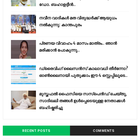
ഡോ. ബഹാഉദ്ദീൻ..
നവീന വാദികൾ മത വിരുദ്ധർക്ക് ആയുധം
നൽകുന്നു: കാന്തപുരം
പ്രണയ വിവാഹം 4 മാസം മാത്രം.. ഞാൻ
മരിക്കാൻ പോകുന്നു..
ഡ്രൈവിംഗ് ലൈസൻസ് കാലാവധി തീർന്നോ?
ഓൺലൈനായി പുതുക്കാം ഈ 4 സ്റ്റെപ്പിലൂടെ..
മുസ്തഫൽ ഫൈസിയെ സസ്‌പെൻഡ് ചെയ്തു,
സാദിഖലി തങ്ങൾ ഉൾപ്പെടെയുള്ള നേതാക്കൾ
ബഹിഷ്കരിച്ചു
RECENT POSTS
COMMENTS