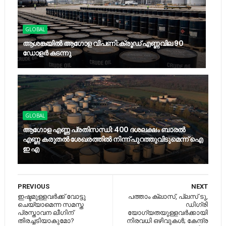
GLOBAL
ആശങ്കയിൽ ആഗോള വിപണി:ക്രൂഡ് എണ്ണവില 90
ഡോളർ കടന്നു
GLOBAL
ആഗോള എണ്ണ പ്രതിസന്ധി: 400 ദശലക്ഷം ബാരൽ
എണ്ണ കരുതൽ ശേഖരത്തിൽ നിന്ന് പുറത്തുവിടുമെന്ന് ഐ
ഇ എ
PREVIOUS
NEXT
ഇഷ്ടമുള്ളവര്‍ക്ക് വോട്ടു
പത്താം ക്ലാസ്, പ്ലസ് ടു,
ചെയ്യാമെന്ന സമസ്ത
ഡിഗ്രി
പ്രസ്താവന ലീഗിന്
യോഗ്യതയുള്ളവര്‍ക്കായി
തിരച്ചടിയാകുമോ?
നിരവധി ഒഴിവുകള്‍; കേന്ദ്ര