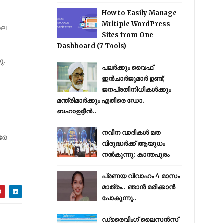
How to Easily Manage
Multiple WordPress
ലെ
Sites from One
Dashboard (7 Tools)
ു.
പലർക്കും വൈഫ്
ഇൻചാർജുമാർ ഉണ്ട്;
ജനപ്രതിനിധികൾക്കും
മന്ത്രിമാർക്കും എതിരെ ഡോ.
ബഹാഉദ്ദീൻ..
നവീന വാദികൾ മത
രേ
വിരുദ്ധർക്ക് ആയുധം
നൽകുന്നു: കാന്തപുരം
പ്രണയ വിവാഹം 4 മാസം
മാത്രം.. ഞാൻ മരിക്കാൻ
പോകുന്നു..
ഡ്രൈവിംഗ് ലൈസൻസ്