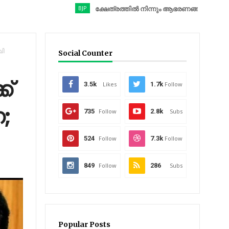
BJP
ക്ഷേത്രത്തിൽ നിന്നും ആഭരണങ്ങൾ കവർന്നു; ബിജെപ
വി
Social Counter
ക്
3.5k
Likes
1.7k
Follow
;
735
Follow
2.8k
Subs
524
Follow
7.3k
Follow
849
Follow
286
Subs
Popular Posts