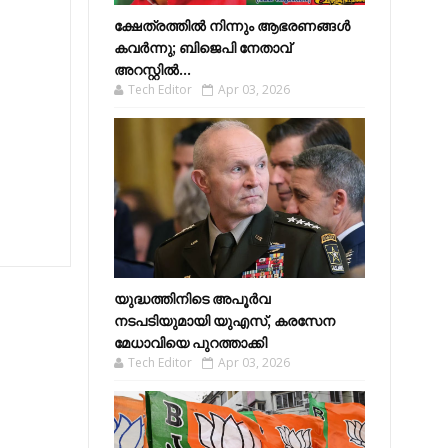
ക്ഷേത്രത്തിൽ നിന്നും ആഭരണങ്ങൾ
കവർന്നു; ബിജെപി നേതാവ്
അറസ്റ്റിൽ...
Tech Editor
Apr 03, 2026
യുദ്ധത്തിനിടെ അപൂർവ
നടപടിയുമായി യുഎസ്, കരസേന
മേധാവിയെ പുറത്താക്കി
Tech Editor
Apr 03, 2026