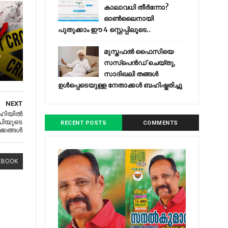
കാലാവധി തീർന്നോ?
ഓൺലൈനായി
പുതുക്കാം ഈ 4 സ്റ്റെപ്പിലൂടെ..
മുസ്തഫൽ ഫൈസിയെ
സസ്‌പെൻഡ് ചെയ്തു,
സാദിഖലി തങ്ങൾ
ഉൾപ്പെടെയുള്ള നേതാക്കൾ ബഹിഷ്കരിച്ചു
NEXT
ൽഹിയിൽ
ിയുടെ
RECENT POSTS
COMMENTS
ക്കങ്ങൾ
EBOOK