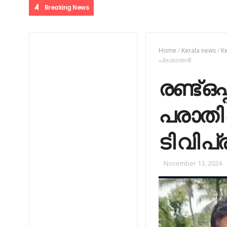
Breaking News
Home
/
Kerala news
/
K
പ്രശാന്തന്‍
രണ്ട് ഒപ
പരാതി 
ടി വി പ
November 13, 2024