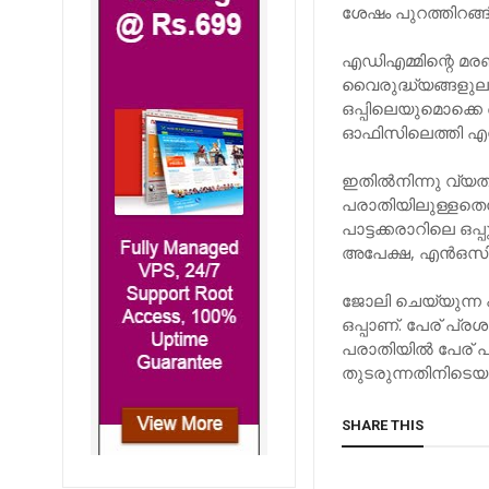
ശേഷം പുറത്തിറങ്ങ
എഡിഎമ്മിന്റെ മരണ
വൈരുദ്ധ്യങ്ങളുല
ഒപ്പിലെയുമൊക്കെ
ഓഫിസിലെത്തി എന്‍ഒ
ഇതില്‍നിന്നു വ്യത
പരാതിയിലുള്ളതെന്
പാട്ടക്കരാറിലെ ഒപ്
അപേക്ഷ, എന്‍ഒസി 
ജോലി ചെയ്യുന്ന പ
ഒപ്പാണ്. പേര് പ്രശ
പരാതിയില്‍ പേര് പ
തുടരുന്നതിനിടെയാ
SHARE THIS