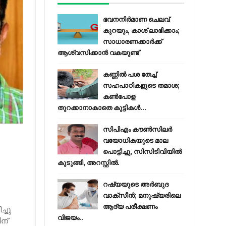
ഭവനനിർമാണ ചെലവ്
കുറയും, കാശ് ലാഭിക്കാം;
സാധാരണക്കാർക്ക്
ആശ്വസിക്കാൻ വകയുണ്ട്
കണ്ണിൽ പശ തേച്ച്
സഹപാഠികളുടെ തമാശ;
കൺപോള
തുറക്കാനാകാതെ കുട്ടികൾ...
സിപിഎം കൗണ്‍സിലര്‍
വയോധികയുടെ മാല
പൊട്ടിച്ചു, സിസിടിവിയില്‍
കുടുങ്ങി, അറസ്റ്റില്‍.
‍
റഷ്യയുടെ അര്‍ബുദ
വാക്‌സീന്‍; മനുഷ്യരിലെ
ആദ്യ പരീക്ഷണം
്ചു
വിജയം..
ന്