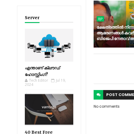
Server
BJP
ക്ഷേത്രത്തിൽ നിന്ന
ആഭരണങ്ങൾ കവർന്
ബിജെപി നേതാവ് അറസ
എന്താണ് ക്ലൗഡ്
ഹോസ്റ്റിംഗ്?
Tech Editor
Jul 19,
2024
POST
COMME
No comments
40 Best Free