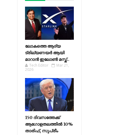
ലോകത്തെ ആദ്യ
ട്രില്യണയർ ആയി
മാറാൻ ഇലോൺ മസ്ക്..
Tech Editor
Mar 21,
2026
150 ദിവസത്തേക്ക്
ആഗോളതലത്തിൽ 10%
താരിഫ്, സുപ്രീം