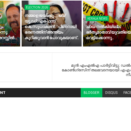
ELECTION 2026
നമ്മളെ ജയിക്കൂ.... ജയ്
KERALA NEWS
യു.ഡി.എഫെന്ന്
ും
കെ.സുധാകരൻ: ‘പിണറായി
ചായ നൽകിയില്ല;
നു;
ഭരണത്തിന് അന്ത്യം
ഭർതൃമാതാവ് യുവതിയെ
്റ്റിൽ...
കുറിക്കുവാൻ പോവുകയാണ്..
വെട്ടിക്കൊന്നു..
മുൻ എംഎൽഎ പാർട്ടിവിട്ടു: ഡ
കോൺഗ്രസിന് തലവേദനയായി എഎപ
നീ
NT
BLOGGER
DISQUS
FAC