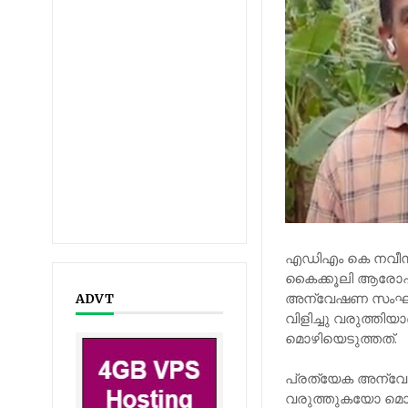
എഡിഎം കെ നവീന്‍
കൈക്കൂലി ആരോപണം ഉന
അന്വേഷണ സംഘത്തിന്
ADVT
വിളിച്ചു വരുത്തി
മൊഴിയെടുത്തത്.
പ്രത്യേക അന്വേഷ
വരുത്തുകയോ മൊഴി 