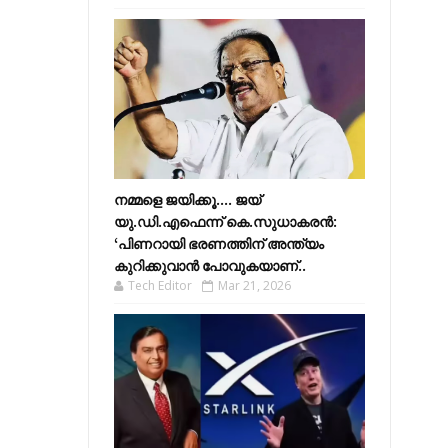
നമ്മളെ ജയിക്കൂ.... ജയ്
യു.ഡി.എഫെന്ന് കെ.സുധാകരൻ:
‘പിണറായി ഭരണത്തിന് അന്ത്യം
കുറിക്കുവാൻ പോവുകയാണ്..
Tech Editor
Mar 21, 2026