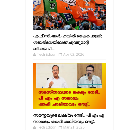
എഫ്​.സി.ആർ.എയിൽ കൈപൊള്ളി;
ശബരിമലയിലേക്ക്​ ചുവടുമാറ്റി
ബി.ജെ.പി...
Tech Editor
Apr 03, 2026
സമസ്തയുടെ ലക്ഷ്യം നേടി.. പി എം എ
സലാമും ഷാഫി ചാലിയവും ഔട്ട്..
Tech Editor
Mar 21, 2026