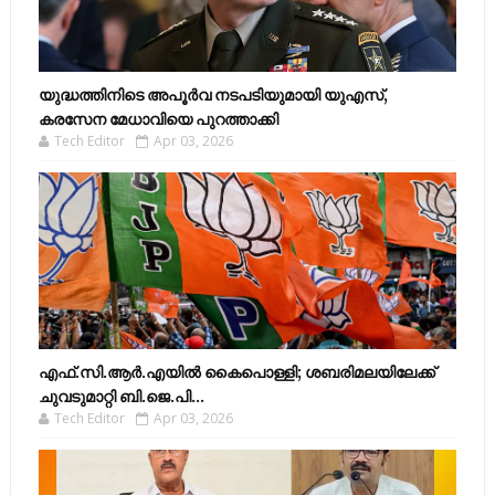
യുദ്ധത്തിനിടെ അപൂർവ നടപടിയുമായി യുഎസ്,
കരസേന മേധാവിയെ പുറത്താക്കി
Tech Editor
Apr 03, 2026
എഫ്​.സി.ആർ.എയിൽ കൈപൊള്ളി; ശബരിമലയിലേക്ക്​
ചുവടുമാറ്റി ബി.ജെ.പി...
Tech Editor
Apr 03, 2026