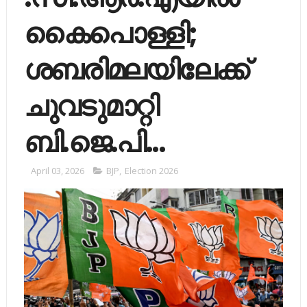
കൈപൊള്ളി;
ശബരിമലയിലേക്ക്​
ചുവടുമാറ്റി
ബി.ജെ.പി...
April 03, 2026
BJP
,
Election 2026