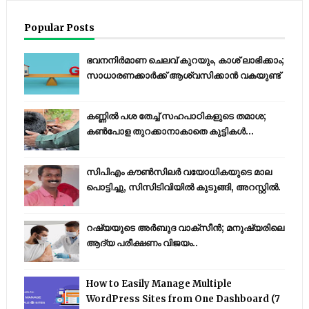
Popular Posts
ഭവനനിർമാണ ചെലവ് കുറയും, കാശ് ലാഭിക്കാം;
സാധാരണക്കാർക്ക് ആശ്വസിക്കാൻ വകയുണ്ട്
കണ്ണിൽ പശ തേച്ച് സഹപാഠികളുടെ തമാശ;
കൺപോള തുറക്കാനാകാതെ കുട്ടികൾ...
സിപിഎം കൗണ്‍സിലര്‍ വയോധികയുടെ മാല
പൊട്ടിച്ചു, സിസിടിവിയില്‍ കുടുങ്ങി, അറസ്റ്റില്‍.
റഷ്യയുടെ അര്‍ബുദ വാക്‌സീന്‍; മനുഷ്യരിലെ
ആദ്യ പരീക്ഷണം വിജയം..
How to Easily Manage Multiple
WordPress Sites from One Dashboard (7