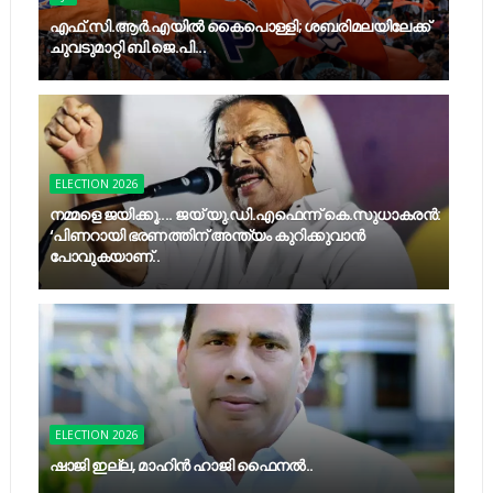
എഫ്​.സി.ആർ.എയിൽ കൈപൊള്ളി; ശബരിമലയിലേക്ക്​
ചുവടുമാറ്റി ബി.ജെ.പി...
ELECTION 2026
നമ്മളെ ജയിക്കൂ.... ജയ് യു.ഡി.എഫെന്ന് കെ.സുധാകരൻ:
‘പിണറായി ഭരണത്തിന് അന്ത്യം കുറിക്കുവാൻ
പോവുകയാണ്..
ELECTION 2026
ഷാജി ഇല്ല, മാഹിന്‍ ഹാജി ഫൈനല്‍..