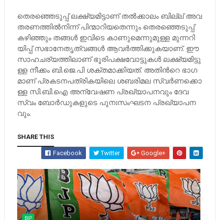
തെ​ര​ഞ്ഞെ​ടു​പ്പ്​ ല​ക്ഷ്യ​മി​ട്ടാ​ണ്​ ത​ൽ​ക്കാ​ലം ബി​ല്ല്​ അ​വ​
ത​ര​ണ​ത്തി​ൽ​നി​ന്ന് പി​ന്മാ​റി​യ​​തെ​ന്നും തെ​ര​ഞ്ഞെ​ടു​പ്പ്​
ക​ഴി​ഞ്ഞും ത​ങ്ങ​ൾ ഇ​വി​ടെ കാ​ണു​മെ​ന്നു​മു​ള്ള മു​ന്ന​റി​
യി​പ്പ്​ സ​ഭാ​നേ​തൃ​ത്വ​ങ്ങ​ൾ ആ​വ​ർ​ത്തി​ക്കു​ക​യാ​ണ്. ഈ ​
സാ​ഹ​ച​ര്യ​ത്തി​ലാ​ണ്​ ഭൂ​രി​പ​ക്ഷ​വോ​ട്ടു​ക​ൾ ല​ക്ഷ്യ​മി​ട്ടു​
ള്ള നീ​ക്കം ബി.​ജെ.​പി ശ​ക്​​ത​മാ​ക്കി​യ​ത്. അ​തി​ന്‍റെ ഭാ​ഗ​
മാ​ണ്​ പ്ര​ക​ട​ന​പ​ത്രി​ക​യി​ലെ ശ​ബ​രി​മ​ല സ്വ​ർ​ണ​ക്കൊ​
ള്ള സി.​ബി.​ഐ അ​ന്വേ​ഷ​ണ പ്ര​ഖ്യാ​പ​ന​വും ദേ​വ​
സ്വം ബോ​ർ​ഡു​ക​ളു​ടെ പു​നഃ​സം​ഘ​ട​ന പ്ര​ഖ്യാ​പ​ന​
വും.
SHARE THIS
Facebook
Twitter
Google+
BJP