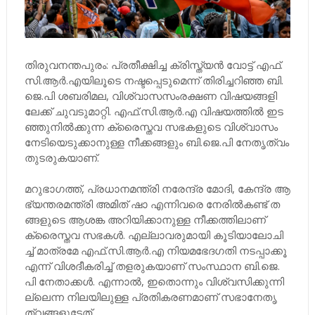
തി​രു​വ​ന​ന്ത​പു​രം: പ്ര​തീ​ക്ഷി​ച്ച ക്രി​സ്ത്യ​ൻ വോ​ട്ട്​ എ​ഫ്.​
സി.​ആ​ർ.​എ​യി​ലൂ​ടെ ന​ഷ്ട​പ്പെ​ടു​മെ​ന്ന്​ തി​രി​ച്ച​റി​ഞ്ഞ ബി.​
ജെ.​പി ശ​ബ​രി​മ​ല, വി​ശ്വാ​സ​സം​ര​ക്ഷ​ണ വി​ഷ​യ​ങ്ങ​ളി​
ലേ​ക്ക്​ ചു​വ​ടു​മാ​റ്റി. എ​ഫ്.​സി.​ആ​ർ.​എ വി​ഷ​യ​ത്തി​ൽ ഇ​ട​
ഞ്ഞു​നി​ൽ​ക്കു​ന്ന ക്രൈ​സ്ത​വ സ​ഭ​ക​ളു​ടെ വി​ശ്വാ​സം
നേ​ടി​യെ​ടു​ക്കാ​നു​ള്ള നീ​ക്ക​ങ്ങ​ളും ബി.​ജെ.​പി നേ​തൃ​ത്വം
തു​ട​രു​ക​യാ​ണ്.
മ​റു​ഭാ​ഗ​ത്ത്, പ്ര​ധാ​ന​മ​ന്ത്രി ന​രേ​ന്ദ്ര മോ​ദി, കേ​ന്ദ്ര ആ​
ഭ്യ​ന്ത​ര​മ​ന്ത്രി അ​മി​ത് ​ഷാ ​എ​ന്നി​വ​രെ നേ​രി​ൽ​ക​ണ്ട്​ ത​
ങ്ങ​ളു​ടെ ആ​ശ​ങ്ക അ​റി​യി​ക്കാ​നു​ള്ള നീ​ക്ക​ത്തി​ലാ​ണ്​
ക്രൈ​സ്ത​വ സ​ഭ​ക​ൾ. എ​ല്ലാ​വ​രു​മാ​യി കൂ​ടി​യാ​ലോ​ചി​
ച്ച്​ മാ​ത്ര​മേ എ​ഫ്.​സി.​ആ​ർ.​എ നി​യ​മ​ഭേ​ദ​ഗ​തി ന​ട​പ്പാ​ക്കൂ
എ​ന്ന്​ വി​ശ​ദീ​ക​രി​ച്ച്​ ത​ള​രു​ക​യാ​ണ്​ സം​സ്ഥാ​ന ബി.​ജെ.​
പി നേ​താ​ക്ക​ൾ. എ​ന്നാ​ൽ, ഇ​തൊ​ന്നും വി​ശ്വ​സി​ക്കു​ന്നി​
ല്ലെ​ന്ന നി​ല​യി​ലു​ള്ള പ്ര​തി​ക​ര​ണ​മാ​ണ്​ സ​ഭാ​നേ​തൃ​
ത്വ​ങ്ങ​ളു​ടേ​ത്.