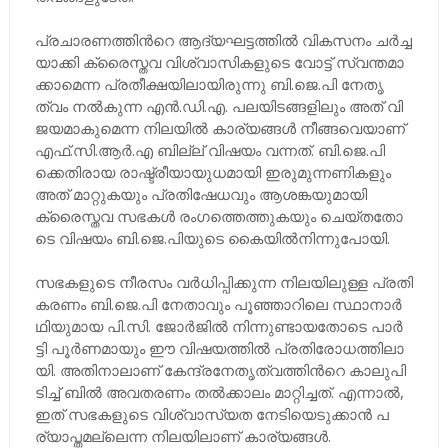
പ്ര​ചാ​ര​ണ​ത്തി​ന്‍റെ ആ​ദ്യ​ഘ​ട്ട​ത്തി​ൽ വി​ക​സ​നം ച​ർ​ച്ച​
യാ​ക്കി ക്രൈ​സ്ത​വ വി​ശ്വാ​സി​ക​ളു​ടെ വോ​ട്ട്​ സ്വ​ന്ത​മാ​
ക്കാ​മെ​ന്ന പ്ര​തീ​ക്ഷ​യി​ലാ​യി​രു​ന്നു ബി.​ജെ.​പി നേ​തൃ​
ത്വം ന​ൽ​കു​ന്ന എ​ൻ.​ഡി.​എ. പ​ല​യി​ട​ങ്ങ​ളി​ലും അ​ത്​ വി​
ജ​യ​മാ​കു​മെ​ന്ന നി​ല​യി​ൽ കാ​ര്യ​ങ്ങ​ൾ നീ​ങ്ങ​വെ​യാ​ണ്​
എ​ഫ്.​സി.​ആ​ർ.​എ ബി​ല്ല്​ വി​ഷ​യം വ​ന്ന​ത്. ബി.​ജെ.​പി​
ക്കെ​തി​രാ​യ രാ​ഷ്ട്രീ​യാ​യു​ധ​മാ​യി ഇ​രു​മു​ന്ന​ണി​ക​ളും
അ​ത്​ മാ​റ്റു​ക​യും പ്ര​തി​ഷേ​ധ​വും ആ​ശ​ങ്ക​യു​മാ​യി
ക്രൈ​സ്ത​വ സ​ഭ​ക​ൾ രം​ഗ​ത്തെ​ത്തു​ക​യും ചെ​യ്ത​തോ​
ടെ വി​ഷ​യം ബി.​ജെ.​പി​യു​ടെ കൈ​യി​ൽ​നി​ന്നു​പോ​യി.
സ​ഭ​ക​ളു​ടെ നീ​ര​സം വ​ർ​ധി​പ്പി​ക്കു​ന്ന നി​ല​യി​ലു​ള്ള പ്ര​തി​
ക​ര​ണം ബി.​ജെ.​പി നേ​താ​വും പൂ​ഞ്ഞാ​റി​ലെ സ്ഥാ​നാ​ർ​
ഥി​യു​മാ​യ പി.​സി. ജോ​ർ​ജി​ൽ നി​ന്നു​ണ്ടാ​യ​തോ​ടെ പാ​ർ​
ട്ടി പൂ​ർ​ണ​മാ​യും ഈ ​വി​ഷ​യ​ത്തി​ൽ പ്ര​തി​രോ​ധ​ത്തി​ലാ​
യി. അ​തി​നാ​ലാ​ണ്​ കേ​ന്ദ്ര​നേ​തൃ​ത്വ​ത്തി​ന്‍റെ കാ​ലു​പി​
ടി​ച്ച്​ ബി​ൽ അ​വ​ത​ര​ണം ത​ൽ​ക്കാ​ലം മാ​റ്റി​ച്ച​ത്. എ​ന്നാ​ൽ,
ഇ​ത്​ സ​ഭ​ക​ളു​ടെ വി​ശ്വാ​സ്യ​ത നേ​ടി​യെ​ടു​ക്കാ​ൻ പ​
ര്യാ​പ്ത​മ​ല്ലെ​ന്ന നി​ല​യി​ലാ​ണ്​ കാ​ര്യ​ങ്ങ​ൾ.