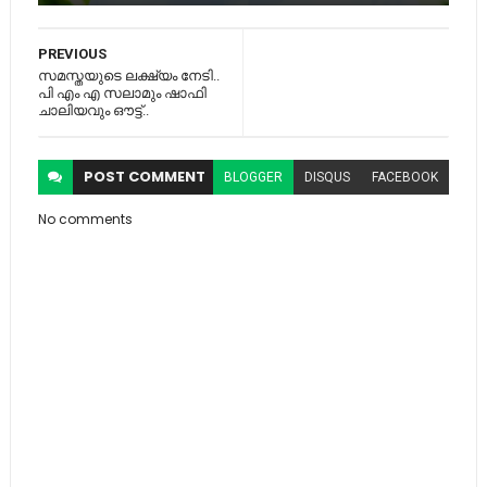
PREVIOUS
സമസ്തയുടെ ലക്ഷ്യം നേടി..
പി എം എ സലാമും ഷാഫി
ചാലിയവും ഔട്ട്..
POST
COMMENT
BLOGGER
DISQUS
FACEBOOK
No comments