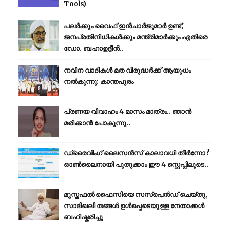
Tools)
പലർക്കും വൈഫ് ഇൻചാർജുമാർ ഉണ്ട്;
ജനപ്രതിനിധികൾക്കും മന്ത്രിമാർക്കും എതിരെ
ഡോ. ബഹാഉദ്ദീൻ..
നവീന വാദികൾ മത വിരുദ്ധർക്ക് ആയുധം
നൽകുന്നു: കാന്തപുരം
പ്രണയ വിവാഹം 4 മാസം മാത്രം.. ഞാൻ
മരിക്കാൻ പോകുന്നു..
ഡ്രൈവിംഗ് ലൈസൻസ് കാലാവധി തീർന്നോ?
ഓൺലൈനായി പുതുക്കാം ഈ 4 സ്റ്റെപ്പിലൂടെ..
മുസ്തഫൽ ഫൈസിയെ സസ്‌പെൻഡ് ചെയ്തു,
സാദിഖലി തങ്ങൾ ഉൾപ്പെടെയുള്ള നേതാക്കൾ
ബഹിഷ്കരിച്ചു