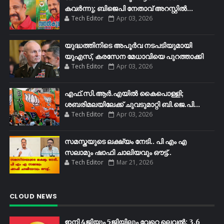
കവർന്നു; ബിജെപി നേതാവ് അറസ്റ്റിൽ...
Tech Editor
Apr 03, 2026
യുദ്ധത്തിനിടെ അപൂർവ നടപടിയുമായി
യുഎസ്, കരസേന മേധാവിയെ പുറത്താക്കി
Tech Editor
Apr 03, 2026
എഫ്​.സി.ആർ.എയിൽ കൈപൊള്ളി;
ശബരിമലയിലേക്ക്​ ചുവടുമാറ്റി ബി.ജെ.പി...
Tech Editor
Apr 03, 2026
സമസ്തയുടെ ലക്ഷ്യം നേടി.. പി എം എ
സലാമും ഷാഫി ചാലിയവും ഔട്ട്..
Tech Editor
Mar 21, 2026
CLOUD NEWS
ഇനി 4ജിയും 5ജിയിലും വേറെ ലെവൽ; 3.6