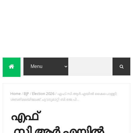
Home
/
BJP
/
Election 2026
/
എഫ്​.സി.ആർ.എയിൽ കൈപൊള്ളി;
ശബരിമലയിലേക്ക്​ ചുവടുമാറ്റി ബി.ജെ.പി...
എഫ്​
.സി.ആർ.എയിൽ