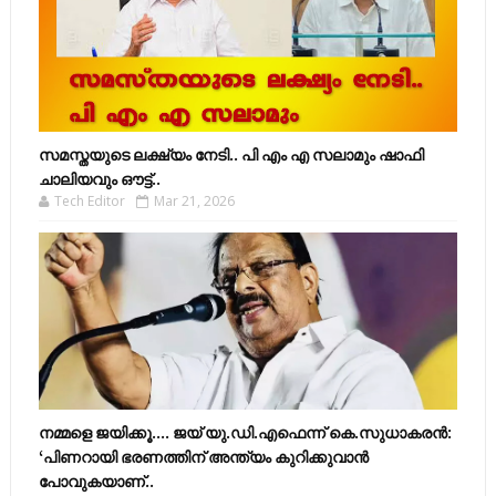
സമസ്തയുടെ ലക്ഷ്യം നേടി.. പി എം എ സലാമും ഷാഫി
ചാലിയവും ഔട്ട്..
Tech Editor
Mar 21, 2026
നമ്മളെ ജയിക്കൂ.... ജയ് യു.ഡി.എഫെന്ന് കെ.സുധാകരൻ:
‘പിണറായി ഭരണത്തിന് അന്ത്യം കുറിക്കുവാൻ
പോവുകയാണ്..