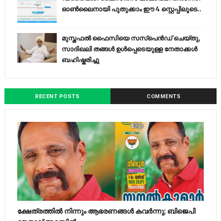
ഓൺലൈനായി പുതുക്കാം ഈ 4 സ്റ്റെപ്പിലൂടെ..
മുസ്തഫൽ ഫൈസിയെ സസ്‌പെൻഡ് ചെയ്തു,
സാദിഖലി തങ്ങൾ ഉൾപ്പെടെയുള്ള നേതാക്കൾ
ബഹിഷ്കരിച്ചു
RECENT POSTS
COMMENTS
ക്ഷേത്രത്തിൽ നിന്നും ആഭരണങ്ങൾ കവർന്നു; ബിജെപി