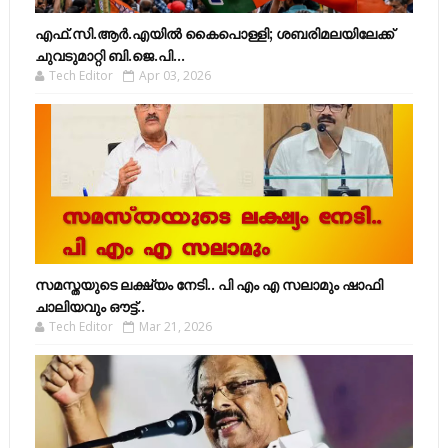
എഫ്​.സി.ആർ.എയിൽ കൈപൊള്ളി; ശബരിമലയിലേക്ക്​
ചുവടുമാറ്റി ബി.ജെ.പി...
Tech Editor
Apr 03, 2026
സമസ്തയുടെ ലക്ഷ്യം നേടി.. പി എം എ സലാമും ഷാഫി
ചാലിയവും ഔട്ട്..
Tech Editor
Mar 21, 2026