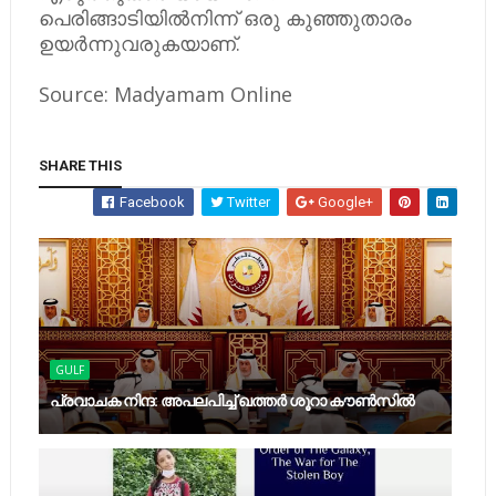
പെരിങ്ങാടിയിൽനിന്ന്​ ഒരു കുഞ്ഞുതാരം
ഉയർന്നുവരുകയാണ്​.
Source: Madyamam Online
SHARE THIS
Facebook
Twitter
Google+
GULF
പ്രവാചക നിന്ദ: അപലപിച്ച്​ ഖത്തർ ശൂറാ കൗൺസിൽ