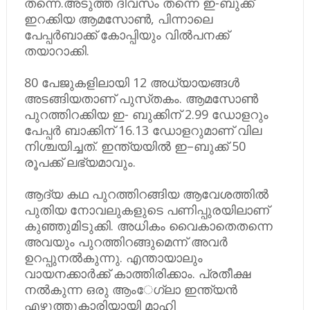
തന്നെ.അടുത്ത ദിവസം തന്നെ ഇ-ബുക്ക്​
ഇറക്കിയ ആമസോൺ, പിന്നാലെ
പേപ്പർബാക്ക്​​ കോപ്പിയും വിൽപനക്ക്​
തയാറാക്കി.
80 പേജുകളിലായി 12 അധ്യായങ്ങൾ
അടങ്ങിയതാണ്​ പുസ്​തകം. ആമസോൺ
പുറത്തിറക്കിയ ഇ- ബുക്കിന്​ 2.99 ഡോളറും
പേപ്പർ ബാക്കിന്​ 16.13 ഡോളറുമാണ്​ വില
നിശ്ചയിച്ചത്​. ഇന്ത്യയിൽ ഇ–ബുക്ക്​ 50
രൂപക്ക്​ ലഭ്യമാവും.
ആദ്യ കഥ പുറത്തിറങ്ങിയ ആവേശത്തിൽ
പുതിയ നോവലുകളുടെ പണിപ്പുരയിലാണ്​
കുഞ്ഞുമിടുക്കി. അധികം വൈകാതെതന്നെ
അവയും പുറത്തിറങ്ങുമെന്ന്​ അവർ
ഉറപ്പുനൽകുന്നു. എന്തായാലും
വായനക്കാർക്ക്​ കാത്തിരിക്കാം. പ്രതീക്ഷ
നൽകുന്ന ഒരു ആം​േഗ്ലാ ഇന്ത്യൻ
എഴുത്തുകാരിയായി മാഹി