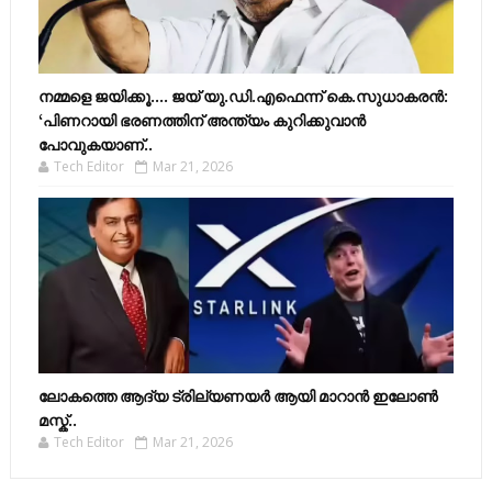
നമ്മളെ ജയിക്കൂ.... ജയ് യു.ഡി.എഫെന്ന് കെ.സുധാകരൻ:
‘പിണറായി ഭരണത്തിന് അന്ത്യം കുറിക്കുവാൻ
പോവുകയാണ്..
Tech Editor
Mar 21, 2026
ലോകത്തെ ആദ്യ ട്രില്യണയർ ആയി മാറാൻ ഇലോൺ
മസ്ക്..
Tech Editor
Mar 21, 2026