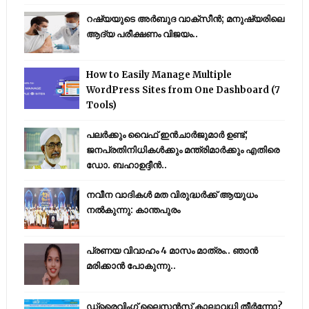
റഷ്യയുടെ അര്‍ബുദ വാക്‌സീന്‍; മനുഷ്യരിലെ
ആദ്യ പരീക്ഷണം വിജയം..
How to Easily Manage Multiple
WordPress Sites from One Dashboard (7
Tools)
പലർക്കും വൈഫ് ഇൻചാർജുമാർ ഉണ്ട്;
ജനപ്രതിനിധികൾക്കും മന്ത്രിമാർക്കും എതിരെ
ഡോ. ബഹാഉദ്ദീൻ..
നവീന വാദികൾ മത വിരുദ്ധർക്ക് ആയുധം
നൽകുന്നു: കാന്തപുരം
പ്രണയ വിവാഹം 4 മാസം മാത്രം.. ഞാൻ
മരിക്കാൻ പോകുന്നു..
ഡ്രൈവിംഗ് ലൈസൻസ് കാലാവധി തീർന്നോ?