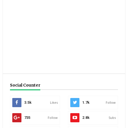
Social Counter
3.5k
Likes
1.7k
Follow
735
Follow
2.8k
Subs