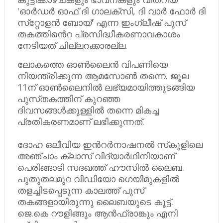
'ഓർഡർ ഓഫ്​ ദി ഗാലക്​സി, ദി വാർ ഫോർ ദി
സ്​റ്റോളൻ ബോയ്​' എന്ന ഇംഗ്ലീഷ്​ പുസ്​
തകത്തിൻെറ പ്രസിദ്ധീകരണാവകാശം
നേടിയത്​ ചില്ലറക്കാരല്ല.
ലോകത്തെ ഓൺലൈൻ വിപണിയെ
നിയന്ത്രിക്കുന്ന ആമസോൺ തന്നെ. ജൂ​ല​
11ന്​ ഓൺലൈനിൽ ലഭ്യമായിത്തുടങ്ങിയ
പുസ്​തകത്തിന്​ കുറഞ്ഞ
ദിവസങ്ങൾക്കുള്ളിൽ തന്നെ മികച്ച
പ്രതികരണമാണ്​ ലഭിക്കുന്നത്​.
ദോഹ ഒലീവിയ ഇൻറർനാഷനൽ സ്​കൂളിലെ
അഞ്ചാം ക്ലാസ്​ വിദ്യാർഥിനിയാണ്​
പെരിങ്ങാടി സദഖത്ത്​ ഹൗസിൽ ലൈബ.
പുതുതലമുറ വിഡിയോ ഗെയിമുകളിൽ
തളച്ചിടപ്പെടുന്ന കാലത്ത്​ പുസ്​
തകങ്ങളായിരുന്നു ലൈബയുടെ കൂട്ട്​. ​
ജെ.കെ റൗളിങ്ങും ആൻഫ്രാങ്കും എനി​