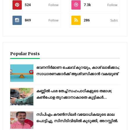
524
Follow
7.3k
Follow
849
Follow
286
Subs
Popular Posts
ഭവനനിർമാണ ചെലവ് കുറയും, കാശ് ലാഭിക്കാം;
സാധാരണക്കാർക്ക് ആശ്വസിക്കാൻ വകയുണ്ട്
കണ്ണിൽ പശ തേച്ച് സഹപാഠികളുടെ തമാശ;
കൺപോള തുറക്കാനാകാതെ കുട്ടികൾ...
സിപിഎം കൗണ്‍സിലര്‍ വയോധികയുടെ മാല
പൊട്ടിച്ചു, സിസിടിവിയില്‍ കുടുങ്ങി, അറസ്റ്റില്‍.