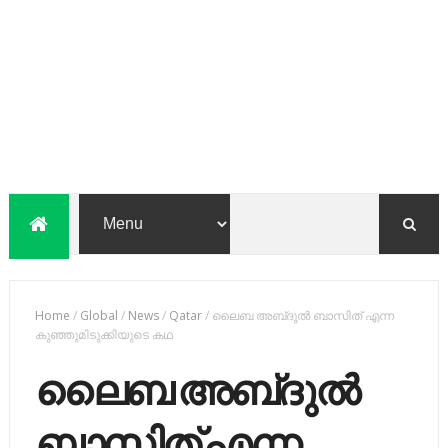
Home
/
Global
/
News
/
Qatar
/
ലൈബ അബ്​ദുൽ ബാസിത്​ എന്ന
കുഞ്ഞുമിടുക്കിയുടെ കഥ
ലൈബ അബ്​ദുൽ
ബാസിത്​ എന്ന