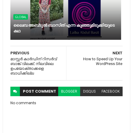
GLOBAL
ലൈബ അബ്​ദുൽ ബാസിത്​ എന്ന കുഞ്ഞുമിടുക്കിയുടെ
കഥ
PREVIOUS
NEXT
മാസ്റ്റർ കാർഡിന് റിസർവ്
How to Speed Up Your
ബാങ്ക് വിലക്ക്; നിലവിലെ
WordPress Site
ഉപയോക്താക്കളെ
ബാധിക്കില്ല
POST
COMMENT
BLOGGER
DISQUS
FACEBOOK
No comments