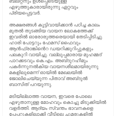
ബ്ലിറ്റനും ഉൾപ്പെടെയുള്ള
എഴുത്തുകാരായിരുന്നു ഏറ്റവും
പ്രിയപ്പെട്ടവർ.
അക്ഷരങ്ങൾ കൂട്ടിവായിക്കാൻ പഠിച്ച കാലം
മുതൽ തുടങ്ങിയ വായന ലോക​ത്തേക്ക്​
ഇവരിൽ ഓരോരുത്തരെയായി തേടിപ്പിടിച്ചു.
ഹാരി പോട്ടറും ഫേമസ്​ ഫൈവും
ആൻഫ്രാങ്കിൻെറ ഡയറിക്കുറിപ്പുകളും
പലകുറി വായിച്ചു. വല്ലുപ്പമാരായ മുഹമ്മദ്​
പാറക്കടവും കെ.എം. അബ്​ദുറഹീമും
പകർന്നുനൽകിയ വായനശീലമായിരുന്നു
മകളിലുമെന്ന്​ ഓയിൽ മേഖലയിൽ
ജോലിചെയ്യുന്ന പിതാവ്​ അബ്​ദുൽ
ബാസിത്​ പറയുന്നു.
മടിയില്ലാത്ത വായന, ഇവരെ പോലെ
എഴുതാനുള്ള മോഹവും കൊച്ചു മിടുക്കിയിൽ
വളർത്തി​. ആദ്യം സ്വന്തം ഭാവനകളെ
പേപ്പറുകളിലാക്കി വീട്ടിലെ ചുമരുകളിൽ