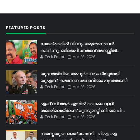
FEATURED POSTS
ക്ഷേത്രത്തിൽ നിന്നും ആഭരണങ്ങൾ
കവർന്നു; ബിജെപി നേതാവ് അറസ്റ്റിൽ...
Tech Editor
Apr 03, 2026
യുദ്ധത്തിനിടെ അപൂർവ നടപടിയുമായി
യുഎസ്, കരസേന മേധാവിയെ പുറത്താക്കി
Tech Editor
Apr 03, 2026
എഫ്​.സി.ആർ.എയിൽ കൈപൊള്ളി;
ശബരിമലയിലേക്ക്​ ചുവടുമാറ്റി ബി.ജെ.പി...
Tech Editor
Apr 03, 2026
സമസ്തയുടെ ലക്ഷ്യം നേടി.. പി എം എ