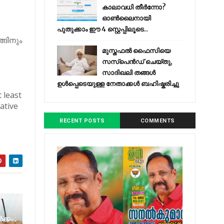
കാലാവധി തീർന്നോ?
ഓൺലൈനായി
പുതുക്കാം ഈ 4 സ്റ്റെപ്പിലൂടെ..
്ങിനും
മുസ്തഫൽ ഫൈസിയെ
സസ്‌പെൻഡ് ചെയ്തു,
സാദിഖലി തങ്ങൾ
ഉൾപ്പെടെയുള്ള നേതാക്കൾ ബഹിഷ്കരിച്ചു
 least
ative
RECENT POSTS
COMMENTS
ക്കം ;