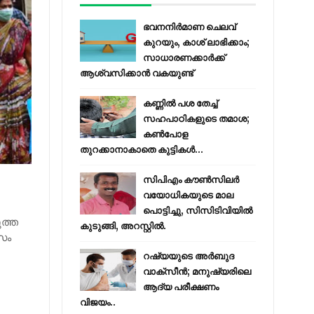
ഭവനനിർമാണ ചെലവ്
കുറയും, കാശ് ലാഭിക്കാം;
സാധാരണക്കാർക്ക്
ആശ്വസിക്കാൻ വകയുണ്ട്
കണ്ണിൽ പശ തേച്ച്
സഹപാഠികളുടെ തമാശ;
കൺപോള
തുറക്കാനാകാതെ കുട്ടികൾ...
സിപിഎം കൗണ്‍സിലര്‍
വയോധികയുടെ മാല
പൊട്ടിച്ചു, സിസിടിവിയില്‍
ുത്ത
കുടുങ്ങി, അറസ്റ്റില്‍.
ാസം
റഷ്യയുടെ അര്‍ബുദ
വാക്‌സീന്‍; മനുഷ്യരിലെ
ആദ്യ പരീക്ഷണം
വിജയം..