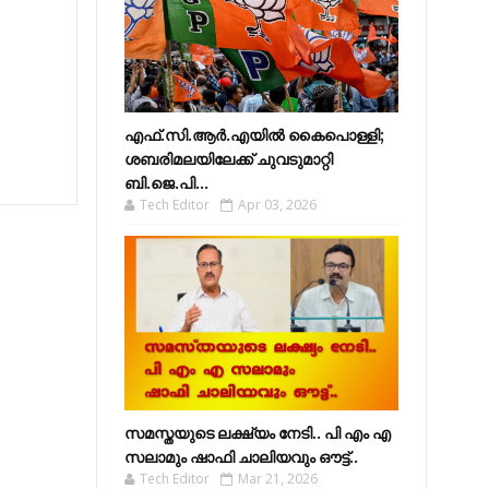
എഫ്​.സി.ആർ.എയിൽ കൈപൊള്ളി;
ശബരിമലയിലേക്ക്​ ചുവടുമാറ്റി
ബി.ജെ.പി...
Tech Editor
Apr 03, 2026
സമസ്തയുടെ ലക്ഷ്യം നേടി.. പി എം എ
സലാമും ഷാഫി ചാലിയവും ഔട്ട്..
Tech Editor
Mar 21, 2026