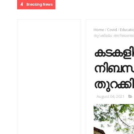
Breaking News
Home
/
Covid
/
Educati
തുറക്കില്ല: അറിയേണ്ട
കടകളില്
നിബന്ധ
തുറക്ക
August 04, 2021