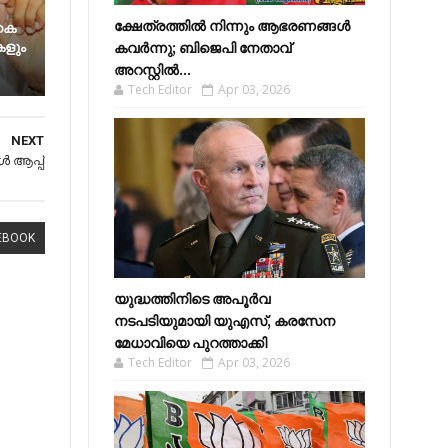
ക്ഷേത്രത്തിൽ നിന്നും ആഭരണങ്ങൾ
 കെ
കളും
കവർന്നു; ബിജെപി നേതാവ്
അറസ്റ്റിൽ...
Tech Editor
Apr 03, 2026
NEXT
ൾ ആപ്പ്
EBOOK
യുദ്ധത്തിനിടെ അപൂർവ
നടപടിയുമായി യുഎസ്, കരസേന
മേധാവിയെ പുറത്താക്കി
Tech Editor
Apr 03, 2026