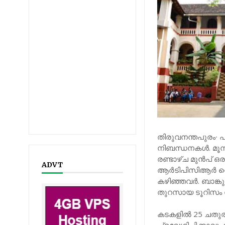
തിരുവനന്തപുരം∙ പ
നിബന്ധനകള്‍. മൂ
രണ്ടാഴ്ച മുന്‍പ് 
ADVT
ആര്‍ടിപിസിആര്‍ നെഗ
കഴിഞ്ഞവർ. ബാങ്കു
തുറസായ ടൂറിസം ക
കടകളില്‍ 25 ചതുര