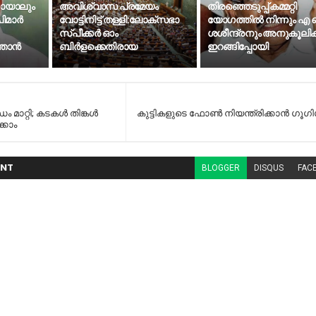
കായാലും
അവിശ്വാസ പ്രമേയം
തിരഞ്ഞെടുപ്പ് കമ്മറ്റി
മാര്‍
വോട്ടിനിട്ട് തള്ളി:ലോക്സഭാ
യോഗത്തില്‍ നിന്നും എ
സ്പീക്കർ ഓം
ശശീന്ദ്രനും അനുകൂലി
താന്‍
ബിർളക്കെതിരായ
ഇറങ്ങിപ്പോയി
മാറ്റി; കടകൾ തിങ്കൾ
കുട്ടികളുടെ ഫോൺ നിയന്ത്രിക്കാൻ ഗൂഗി
്കാം
NT
BLOGGER
DISQUS
FAC