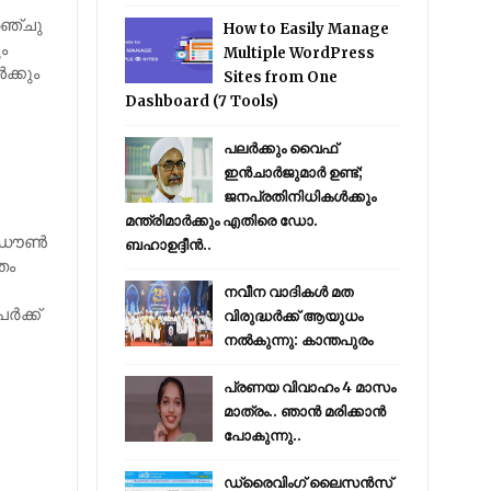
അഞ്ചു
How to Easily Manage
ം
Multiple WordPress
‍ക്കും
Sites from One
Dashboard (7 Tools)
പലർക്കും വൈഫ്
ഇൻചാർജുമാർ ഉണ്ട്;
ജനപ്രതിനിധികൾക്കും
മന്ത്രിമാർക്കും എതിരെ ഡോ.
്ഡൗണ്‍
ബഹാഉദ്ദീൻ..
തം
നവീന വാദികൾ മത
ർക്ക്
വിരുദ്ധർക്ക് ആയുധം
നൽകുന്നു: കാന്തപുരം
പ്രണയ വിവാഹം 4 മാസം
മാത്രം.. ഞാൻ മരിക്കാൻ
പോകുന്നു..
ഡ്രൈവിംഗ് ലൈസൻസ്