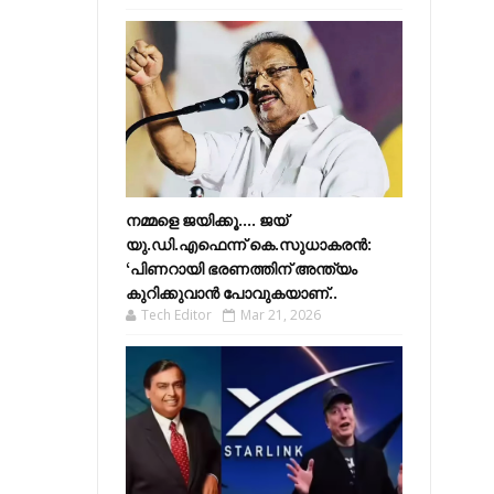
നമ്മളെ ജയിക്കൂ.... ജയ്
യു.ഡി.എഫെന്ന് കെ.സുധാകരൻ:
‘പിണറായി ഭരണത്തിന് അന്ത്യം
കുറിക്കുവാൻ പോവുകയാണ്..
Tech Editor
Mar 21, 2026