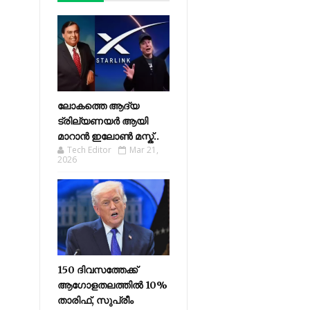
ലോകത്തെ ആദ്യ
ട്രില്യണയർ ആയി
മാറാൻ ഇലോൺ മസ്ക്..
Tech Editor
Mar 21,
2026
150 ദിവസത്തേക്ക്
ആഗോളതലത്തിൽ 10%
താരിഫ്, സുപ്രീം