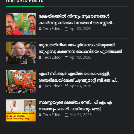
FEATURED POSTS
ക്ഷേത്രത്തിൽ നിന്നും ആഭരണങ്ങൾ
കവർന്നു; ബിജെപി നേതാവ് അറസ്റ്റിൽ...
Tech Editor
Apr 03, 2026
യുദ്ധത്തിനിടെ അപൂർവ നടപടിയുമായി
യുഎസ്, കരസേന മേധാവിയെ പുറത്താക്കി
Tech Editor
Apr 03, 2026
എഫ്​.സി.ആർ.എയിൽ കൈപൊള്ളി;
ശബരിമലയിലേക്ക്​ ചുവടുമാറ്റി ബി.ജെ.പി...
Tech Editor
Apr 03, 2026
സമസ്തയുടെ ലക്ഷ്യം നേടി.. പി എം എ
സലാമും ഷാഫി ചാലിയവും ഔട്ട്..
Tech Editor
Mar 21, 2026