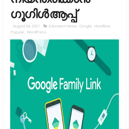
ഗൂഗിൾ ആപ്പ്
August 04, 2021
Education News
,
Google
,
Headline
,
Popular
,
WordPress