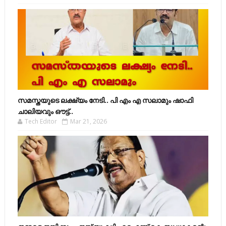
സമസ്തയുടെ ലക്ഷ്യം നേടി.. പി എം എ സലാമും ഷാഫി
ചാലിയവും ഔട്ട്..
Tech Editor
Mar 21, 2026