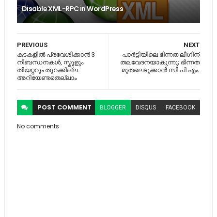
Disable XML-RPC in WordPress
PREVIOUS
NEXT
കടകളില്‍ പ്രവേശിക്കാന്‍ 3
പാർട്ടിയിലെ ഭിന്നത ലീഗിന്
നിബന്ധനകൾ, സ്കൂളും
തലവേദനയാകുന്നു; ഭിന്നത
തിയറ്ററും തുറക്കില്ല:
മുതലെടുക്കാൻ സി.പി.എം.
അറിയേണ്ടതെല്ലാം
POST
COMMENT
BLOGGER
DISQUS
FACEBOOK
No comments