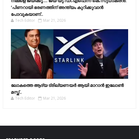
നമ്മളെ ജയിക്കൂ.... ജയ് യു.ഡി.എഫെന്ന് കെ.സുധാകരൻ:
‘പിണറായി ഭരണത്തിന് അന്ത്യം കുറിക്കുവാൻ
പോവുകയാണ്..
Tech Editor
Mar 21, 2026
ലോകത്തെ ആദ്യ ട്രില്യണയർ ആയി മാറാൻ ഇലോൺ
മസ്ക്..
Tech Editor
Mar 21, 2026