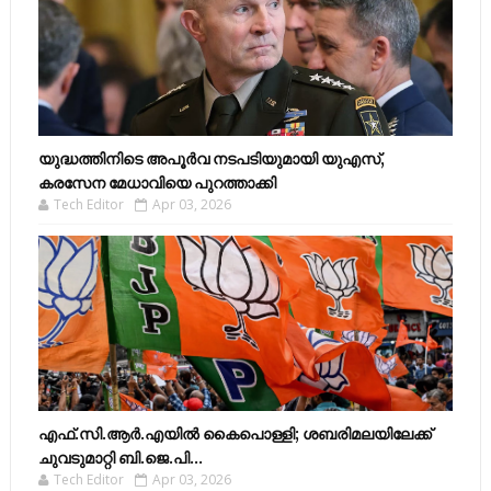
യുദ്ധത്തിനിടെ അപൂർവ നടപടിയുമായി യുഎസ്,
കരസേന മേധാവിയെ പുറത്താക്കി
Tech Editor
Apr 03, 2026
എഫ്​.സി.ആർ.എയിൽ കൈപൊള്ളി; ശബരിമലയിലേക്ക്​
ചുവടുമാറ്റി ബി.ജെ.പി...
Tech Editor
Apr 03, 2026