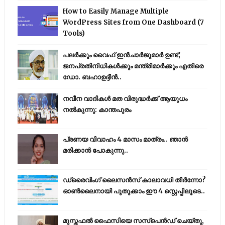
How to Easily Manage Multiple
WordPress Sites from One Dashboard (7
Tools)
പലർക്കും വൈഫ് ഇൻചാർജുമാർ ഉണ്ട്;
ജനപ്രതിനിധികൾക്കും മന്ത്രിമാർക്കും എതിരെ
ഡോ. ബഹാഉദ്ദീൻ..
നവീന വാദികൾ മത വിരുദ്ധർക്ക് ആയുധം
നൽകുന്നു: കാന്തപുരം
പ്രണയ വിവാഹം 4 മാസം മാത്രം.. ഞാൻ
മരിക്കാൻ പോകുന്നു..
ഡ്രൈവിംഗ് ലൈസൻസ് കാലാവധി തീർന്നോ?
ഓൺലൈനായി പുതുക്കാം ഈ 4 സ്റ്റെപ്പിലൂടെ..
മുസ്തഫൽ ഫൈസിയെ സസ്‌പെൻഡ് ചെയ്തു,