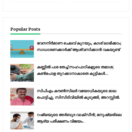
Popular Posts
ഭവനനിർമാണ ചെലവ് കുറയും, കാശ് ലാഭിക്കാം;
സാധാരണക്കാർക്ക് ആശ്വസിക്കാൻ വകയുണ്ട്
കണ്ണിൽ പശ തേച്ച് സഹപാഠികളുടെ തമാശ;
കൺപോള തുറക്കാനാകാതെ കുട്ടികൾ...
സിപിഎം കൗണ്‍സിലര്‍ വയോധികയുടെ മാല
പൊട്ടിച്ചു, സിസിടിവിയില്‍ കുടുങ്ങി, അറസ്റ്റില്‍.
റഷ്യയുടെ അര്‍ബുദ വാക്‌സീന്‍; മനുഷ്യരിലെ
ആദ്യ പരീക്ഷണം വിജയം..