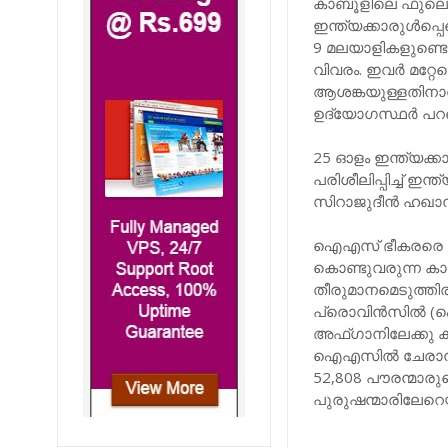
കാബൂളിലെ ഫുലെ ചര
ഇന്ത്യക്കാരുൾപ്
9 മലയാളികളുണ്ടെന
വിവരം. ഇവര്‍ മറ്റേ
ആശങ്കയുള്ളതിന
ഉദ്യോഗസ്ഥര്‍ പറ
25 ഓളം ഇന്ത്യക്
പരിശീലിപ്പിച്ച് ഇ
സിറാജുദീന്‍ ഹഖാനി
ഐഎസ് ഭീകരരെ വി
കൊണ്ടുവരുന്ന കാര്
തീരുമാനമെടുത്തിര
പ്രൊവിന്‍സില്‍ (
അഫ്ഗാനിലേക്കു കട
ഐഎസില്‍ ചേരാനായ
52,808 പൗരന്മാരുണ
പുരുഷന്മാരിലേറെയും