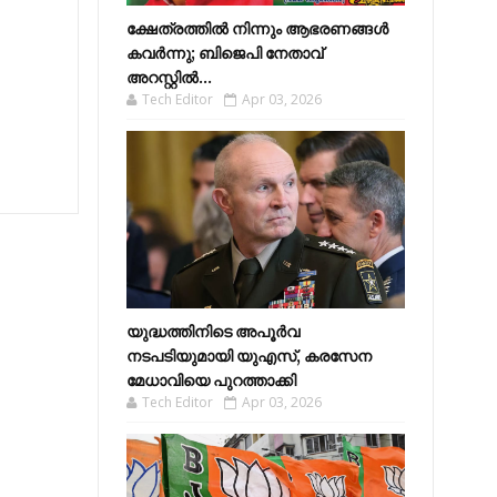
ക്ഷേത്രത്തിൽ നിന്നും ആഭരണങ്ങൾ
കവർന്നു; ബിജെപി നേതാവ്
അറസ്റ്റിൽ...
Tech Editor
Apr 03, 2026
യുദ്ധത്തിനിടെ അപൂർവ
നടപടിയുമായി യുഎസ്, കരസേന
മേധാവിയെ പുറത്താക്കി
Tech Editor
Apr 03, 2026