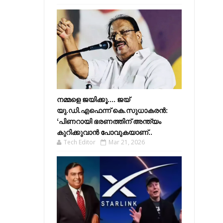
നമ്മളെ ജയിക്കൂ.... ജയ്
യു.ഡി.എഫെന്ന് കെ.സുധാകരൻ:
‘പിണറായി ഭരണത്തിന് അന്ത്യം
കുറിക്കുവാൻ പോവുകയാണ്..
Tech Editor
Mar 21, 2026