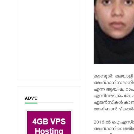
കാബൂള്‍: മലയാള
അഫ്ഗാനിസ്ഥാനിലെ 
എന്ന ആയിഷ, റാഫീല
എന്നിവരടക്കം മോചി
ADVT
ഏജന്‍സികള്‍ കാ
താലിബാന്‍ ഭീകരര്‍ക്
2016 ല്‍ ഐഎസിൽ ച
അഫ്ഗാനിലെത്തിയി