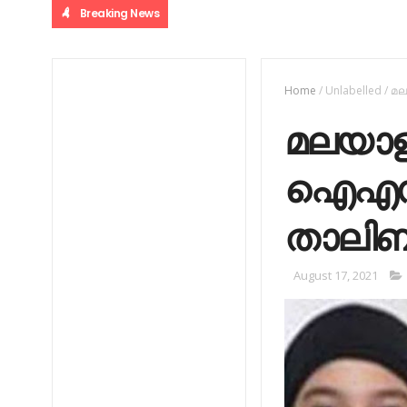
Breaking News
B
Home
/
Unlabelled
/
മല
മലയാളി
ഐഎസ് 
താലിബ
August 17, 2021