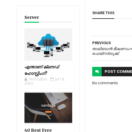
SHARE THIS
Server
PREVIOUS
താലിബാന്‍ ഭീകരസംഘടന
ഫെയ്‌സ്ബുക്ക്‌
എന്താണ് ക്ലൗഡ്
POST
COMME
ഹോസ്റ്റിംഗ്?
Tech Editor
Jul 19,
No comments
2024
40 Best Free