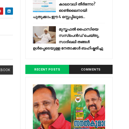
കാലാവധി തീർന്നോ?
ഓൺലൈനായി
പുതുക്കാം ഈ 4 സ്റ്റെപ്പിലൂടെ..
മുസ്തഫൽ ഫൈസിയെ
സസ്‌പെൻഡ് ചെയ്തു,
സാദിഖലി തങ്ങൾ
ഉൾപ്പെടെയുള്ള നേതാക്കൾ ബഹിഷ്കരിച്ചു
RECENT POSTS
COMMENTS
EBOOK