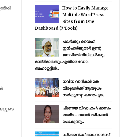
 ഇതിൽ
How to Easily Manage
Multiple WordPress
Sites from One
Dashboard (7 Tools)
പലർക്കും വൈഫ്
ഇൻചാർജുമാർ ഉണ്ട്;
ജനപ്രതിനിധികൾക്കും
മന്ത്രിമാർക്കും എതിരെ ഡോ.
ബഹാഉദ്ദീൻ..
െ
നവീന വാദികൾ മത
്‍
വിരുദ്ധർക്ക് ആയുധം
നൽകുന്നു: കാന്തപുരം
്ങളുടെ
പ്രണയ വിവാഹം 4 മാസം
മാത്രം.. ഞാൻ മരിക്കാൻ
പോകുന്നു..
ഡ്രൈവിംഗ് ലൈസൻസ്