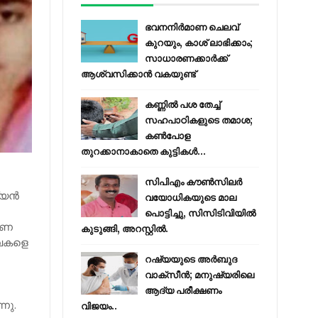
ഭവനനിർമാണ ചെലവ്
കുറയും, കാശ് ലാഭിക്കാം;
സാധാരണക്കാർക്ക്
ആശ്വസിക്കാൻ വകയുണ്ട്
കണ്ണിൽ പശ തേച്ച്
സഹപാഠികളുടെ തമാശ;
കൺപോള
തുറക്കാനാകാതെ കുട്ടികൾ...
സിപിഎം കൗണ്‍സിലര്‍
യന്‍
വയോധികയുടെ മാല
പൊട്ടിച്ചു, സിസിടിവിയില്‍
േഷണ
കുടുങ്ങി, അറസ്റ്റില്‍.
ധവകളെ
റഷ്യയുടെ അര്‍ബുദ
വാക്‌സീന്‍; മനുഷ്യരിലെ
ആദ്യ പരീക്ഷണം
നു.
വിജയം..