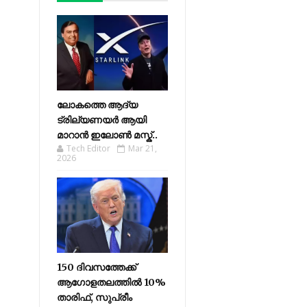
ലോകത്തെ ആദ്യ
ട്രില്യണയർ ആയി
മാറാൻ ഇലോൺ മസ്ക്..
Tech Editor
Mar 21,
2026
150 ദിവസത്തേക്ക്
ആഗോളതലത്തിൽ 10%
താരിഫ്, സുപ്രീം