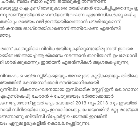
്‍കി, ബദാം ബാഗ് എന്നീ ജയിലുകളില്‍നിന്നാണ്
പെടെയുള്ള ഐഎസ് തടവുകാരെ താലിബാൻ മോചിപ്പിച്ചതെന്നും
്നുമാണ് ഇന്ത്യന്‍ രഹസ്യാന്വേഷണ ഏജന്‍സികള്‍ക്കു ലഭിച്ച
തെങ്കിലും രാജ്യം വഴി ഇന്ത്യയിലെത്താന്‍ ശ്രമിക്കുമെന്ന്
ാൽ കനത്ത ജാഗ്രതയിലാണെന്ന് അന്വേഷണ ഏജന്‍സി
ഞ്ഞു.
കാരാണ് കാബൂളിലെ വിവിധ ജയിലുകളിലുണ്ടായിരുന്നത്. ഇവരെ
ന്ത്യയിലേക്ക് അയച്ച് ആക്രമണം നടത്താന്‍ താലിബാന്‍ ഉപമേധാവി
 ശ്രമിക്കുമെന്നും ഇന്ത്യന്‍ ഏജന്‍സികള്‍ ആശങ്കപ്പെടുന്നു.
വാഹം ചെയ്ത സ്ത്രീകളെയും അവരുടെ കുട്ടികളെയും തിരിക
യത്തില്‍ കേന്ദ്രസര്‍ക്കാര്‍ ഔദ്യോഗികമായി
ുന്നില്ല. ഭീകരസംഘടനയായ ഇസ്‌ലാമിക് സ്റ്റേറ്റ് ഇന്‍ ഖൊറാസന
ഐഎസ്‌കെപി) ചേരാന്‍ 4 പേരുടെയും ഭര്‍ത്താക്കന്മാര്‍
ന്നപ്പോഴാണ് ഇവര്‍ ഒപ്പം പോയത്. 2013 നും 2018 നും ഇടയില്‍
ി സിറിയയിലേക്കും ഇറാഖിലേക്കും പോയവരില്‍ മറ്റു രാജ്യങ
്ടെന്നാണു ബിബിസി റിപ്പോര്‍ട്ട് ചെയ്തത്. ഇവരില്‍
 ഏറ്റുമുട്ടലുകളില്‍ കൊല്ലപ്പെട്ടിരുന്നു.