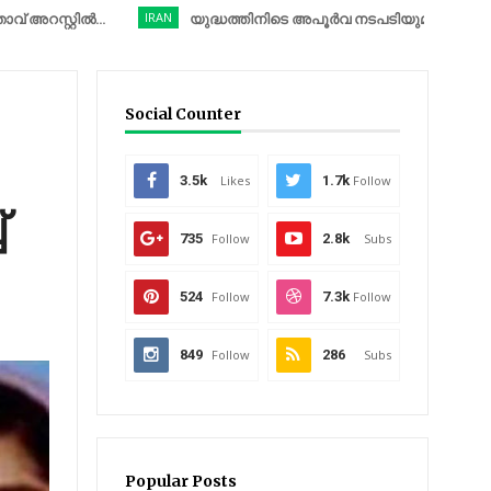
റിൽ...
IRAN
യുദ്ധത്തിനിടെ അപൂർവ നടപടിയുമായി യുഎസ്, കരസേ
Social Counter
3.5k
Likes
1.7k
Follow
്
735
Follow
2.8k
Subs
524
Follow
7.3k
Follow
849
Follow
286
Subs
Popular Posts