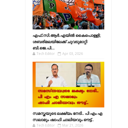
എഫ്​.സി.ആർ.എയിൽ കൈപൊള്ളി;
ശബരിമലയിലേക്ക്​ ചുവടുമാറ്റി
ബി.ജെ.പി...
Tech Editor
Apr 03, 2026
സമസ്തയുടെ ലക്ഷ്യം നേടി.. പി എം എ
സലാമും ഷാഫി ചാലിയവും ഔട്ട്..
Tech Editor
Mar 21, 2026