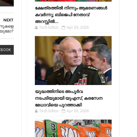
ക്ഷേത്രത്തിൽ നിന്നും ആഭരണങ്ങൾ
കവർന്നു; ബിജെപി നേതാവ്
NEXT
അറസ്റ്റിൽ...
ോണുകളെ
Tech Editor
Apr 03, 2026
ിയുമോ?
EBOOK
യുദ്ധത്തിനിടെ അപൂർവ
നടപടിയുമായി യുഎസ്, കരസേന
മേധാവിയെ പുറത്താക്കി
Tech Editor
Apr 03, 2026