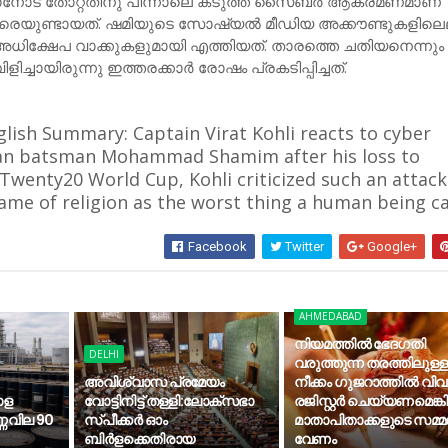
താനോട് തോറ്റതിനു പിന്നാലെ കടുത്ത സൈബര്‍ ആക്രമണമാണ്
 നേരെയുണ്ടായത്. ഷമിയുടെ സോഷ്യല്‍ മീഡിയ അക്കൗണ്ടുകളിലെ
ധിക്ഷേപ വാക്കുകളുമായി എത്തിയത്. താരത്തെ ചതിയനെന്നും
ിളിച്ചായിരുന്നു ഇത്തരക്കാര്‍ രോഷം പ്രകടിപ്പിച്ചത്.
lish Summary: Captain Virat Kohli reacts to cyber
ian batsman Mohammad Shamim after his loss to
 Twenty20 World Cup, Kohli criticized such an attack
ame of religion as the worst thing a human being c
Facebook
Twitter
Google+
AHMEDABAD
നിയമത്തിൽ ഭേദഗതി
DELHI
വരുത്തുന്ന തരത്തിലുള്ള
അവിശ്വാസ പ്രമേയം
നീക്കം ഗുജറാത്തിൽ വി
ോള
വോട്ടിനിട്ട് തള്ളി:ലോക്സഭാ
രജിസ്റ്റർ ചെയ്യണമെങ്
ണവില 90
സ്പീക്കർ ഓം
മാതാപിതാക്കളുടെ സമ്
ബിർളക്കെതിരായ
വേണം