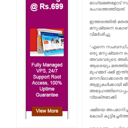
മാധ്യമങ്ങളോട് 
രംഗത്തെത്തിയത്.
ഇത്തരത്തില്‍ മതത്
മനുഷ്യനെ കൊണ്ട്
വിമര്‍ശിച്ചു.
''എന്നെ സംബന്ധിച്
ഒരു മനുഷ്യനെ കൊ
അവരവരുടെ അഭിപ്രാ
ആരെയും മതത്തിന്റെ 
മുഹമ്മദ് ഷമി ഇന്ത്
മനസിലാക്കാതെ ആളു
ആളുകള്‍ക്കായി ജീവ
അദ്ദേഹത്തിനൊപ്പം 
വ്യക്തമാക്കി.
ഷമിയെ അപമാനിച്ചുള
കോലി കൂട്ടിച്ചേര്‍ത്ത