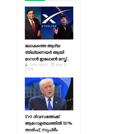
ലോകത്തെ ആദ്യ
ട്രില്യണയർ ആയി
മാറാൻ ഇലോൺ മസ്ക്..
Tech Editor
Mar 21,
2026
150 ദിവസത്തേക്ക്
ആഗോളതലത്തിൽ 10%
താരിഫ്, സുപ്രീം