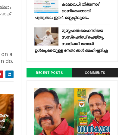
കാലാവധി തീർന്നോ?
ല്ലാം
ഓൺലൈനായി
 പാക്
പുതുക്കാം ഈ 4 സ്റ്റെപ്പിലൂടെ..
മുസ്തഫൽ ഫൈസിയെ
സസ്‌പെൻഡ് ചെയ്തു,
സാദിഖലി തങ്ങൾ
ഉൾപ്പെടെയുള്ള നേതാക്കൾ ബഹിഷ്കരിച്ചു
 on a
an do.
RECENT POSTS
COMMENTS
വാഹം
കിൽ
മതം