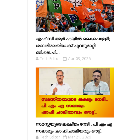
എഫ്​.സി.ആർ.എയിൽ കൈപൊള്ളി;
ശബരിമലയിലേക്ക്​ ചുവടുമാറ്റി
ബി.ജെ.പി...
Tech Editor
Apr 03, 2026
സമസ്തയുടെ ലക്ഷ്യം നേടി.. പി എം എ
സലാമും ഷാഫി ചാലിയവും ഔട്ട്..
Tech Editor
Mar 21, 2026