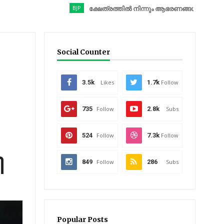
BJP
ക്ഷേത്രത്തിൽ നിന്നും ആഭരണങ്ങൾ കവർന്നു; ബിജെപി 
Social Counter
3.5k
Likes
1.7k
Follow
735
Follow
2.8k
Subs
524
Follow
7.3k
Follow
ി
849
Follow
286
Subs
Popular Posts