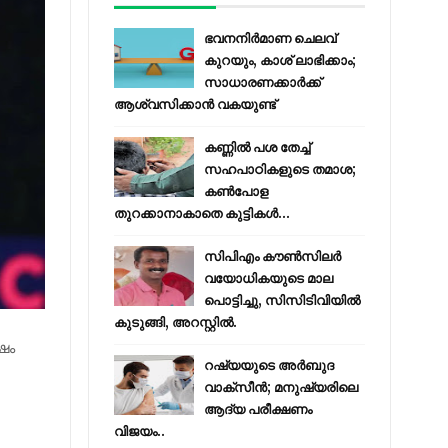
ഭവനനിർമാണ ചെലവ്
കുറയും, കാശ് ലാഭിക്കാം;
സാധാരണക്കാർക്ക്
ആശ്വസിക്കാൻ വകയുണ്ട്
കണ്ണിൽ പശ തേച്ച്
സഹപാഠികളുടെ തമാശ;
കൺപോള
തുറക്കാനാകാതെ കുട്ടികൾ...
സിപിഎം കൗണ്‍സിലര്‍
വയോധികയുടെ മാല
പൊട്ടിച്ചു, സിസിടിവിയില്‍
കുടുങ്ങി, അറസ്റ്റില്‍.
ഷം
റഷ്യയുടെ അര്‍ബുദ
വാക്‌സീന്‍; മനുഷ്യരിലെ
ആദ്യ പരീക്ഷണം
വിജയം..