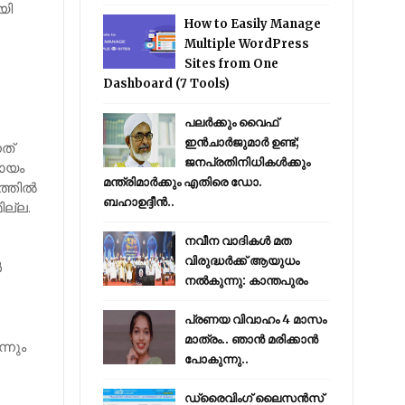
യി
How to Easily Manage
Multiple WordPress
Sites from One
ു
Dashboard (7 Tools)
പലർക്കും വൈഫ്
ഇൻചാർജുമാർ ഉണ്ട്;
നത്
ജനപ്രതിനിധികൾക്കും
രായം
മന്ത്രിമാർക്കും എതിരെ ഡോ.
്തില്‍
ബഹാഉദ്ദീൻ..
ില്ല.
നവീന വാദികൾ മത
വിരുദ്ധർക്ക് ആയുധം
‍
നൽകുന്നു: കാന്തപുരം
പ്രണയ വിവാഹം 4 മാസം
മാത്രം.. ഞാൻ മരിക്കാൻ
്നും
പോകുന്നു..
ഡ്രൈവിംഗ് ലൈസൻസ്