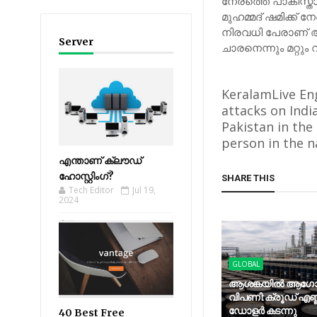
നേരത്തെ പാകിസ്
മുഹമ്മദ് ഷമിക്ക്
നിരവധി പേരാണ് അ
Server
ചാരനെന്നും മറ്റും വ
KeralamLive Eng
attacks on Ind
Pakistan in the
person in the n
എന്താണ് ക്ലൗഡ്
ഹോസ്റ്റിംഗ്?
SHARE THIS
Tech Editor
Jul 19,
2024
GLOBAL
ആശങ്കയിൽ ആഗ
വിപണി:ക്രൂഡ് എണ്
ഡോളർ കടന്നു
40 Best Free