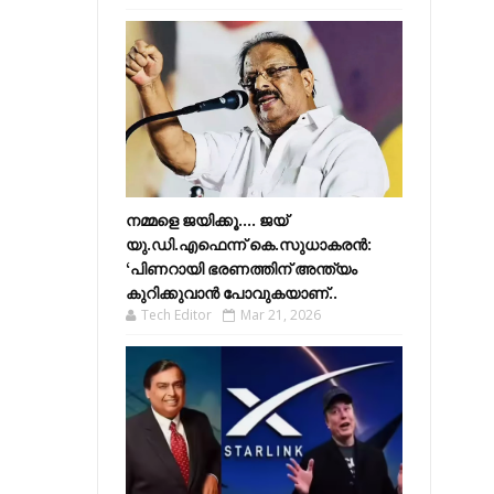
നമ്മളെ ജയിക്കൂ.... ജയ്
യു.ഡി.എഫെന്ന് കെ.സുധാകരൻ:
‘പിണറായി ഭരണത്തിന് അന്ത്യം
കുറിക്കുവാൻ പോവുകയാണ്..
Tech Editor
Mar 21, 2026