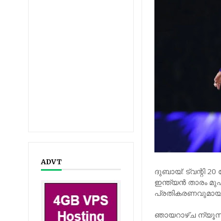
ADVT
ദുബായ്: ട്വന്റി 
ഇന്ത്യന്‍ താരം മ
പ്രതികരണവുമായി ക
ഞായറാഴ്ച ന്യൂസീല