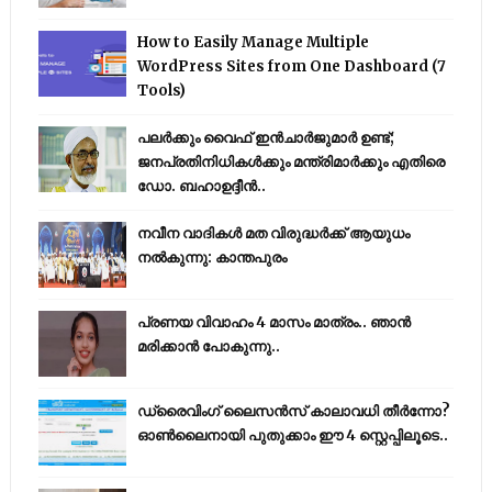
How to Easily Manage Multiple
WordPress Sites from One Dashboard (7
Tools)
പലർക്കും വൈഫ് ഇൻചാർജുമാർ ഉണ്ട്;
ജനപ്രതിനിധികൾക്കും മന്ത്രിമാർക്കും എതിരെ
ഡോ. ബഹാഉദ്ദീൻ..
നവീന വാദികൾ മത വിരുദ്ധർക്ക് ആയുധം
നൽകുന്നു: കാന്തപുരം
പ്രണയ വിവാഹം 4 മാസം മാത്രം.. ഞാൻ
മരിക്കാൻ പോകുന്നു..
ഡ്രൈവിംഗ് ലൈസൻസ് കാലാവധി തീർന്നോ?
ഓൺലൈനായി പുതുക്കാം ഈ 4 സ്റ്റെപ്പിലൂടെ..