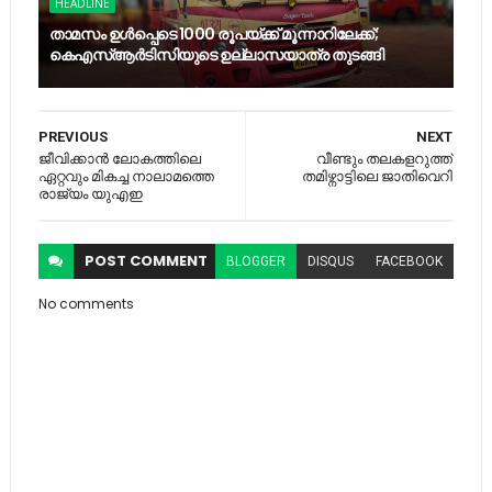
HEADLINE
താമസം ഉൾപ്പെടെ 1000 രൂപയ്ക്ക് മൂന്നാറിലേക്ക്;
കെഎസ്ആർടിസിയുടെ ഉല്ലാസയാത്ര തുടങ്ങി
PREVIOUS
NEXT
ജീവിക്കാൻ ലോകത്തിലെ
വീണ്ടും തലകളറുത്ത്
ഏറ്റവും മികച്ച നാലാമത്തെ
തമിഴ്നാട്ടിലെ ജാതിവെറി
രാജ്യം യുഎഇ
POST
COMMENT
BLOGGER
DISQUS
FACEBOOK
No comments