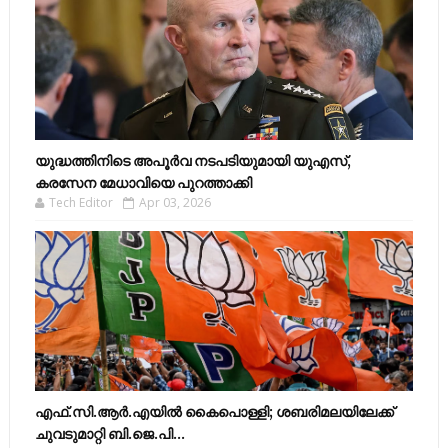
യുദ്ധത്തിനിടെ അപൂർവ നടപടിയുമായി യുഎസ്,
കരസേന മേധാവിയെ പുറത്താക്കി
Tech Editor
Apr 03, 2026
എഫ്​.സി.ആർ.എയിൽ കൈപൊള്ളി; ശബരിമലയിലേക്ക്​
ചുവടുമാറ്റി ബി.ജെ.പി...