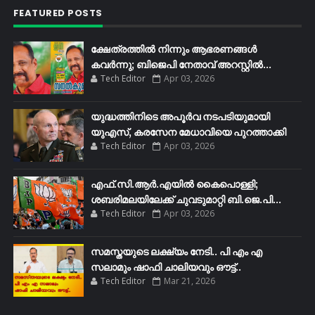
FEATURED POSTS
ക്ഷേത്രത്തിൽ നിന്നും ആഭരണങ്ങൾ
കവർന്നു; ബിജെപി നേതാവ് അറസ്റ്റിൽ...
Tech Editor
Apr 03, 2026
യുദ്ധത്തിനിടെ അപൂർവ നടപടിയുമായി
യുഎസ്, കരസേന മേധാവിയെ പുറത്താക്കി
Tech Editor
Apr 03, 2026
എഫ്​.സി.ആർ.എയിൽ കൈപൊള്ളി;
ശബരിമലയിലേക്ക്​ ചുവടുമാറ്റി ബി.ജെ.പി...
Tech Editor
Apr 03, 2026
സമസ്തയുടെ ലക്ഷ്യം നേടി.. പി എം എ
സലാമും ഷാഫി ചാലിയവും ഔട്ട്..
Tech Editor
Mar 21, 2026