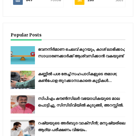
Popular Posts
ഭവനനിർമാണ ചെലവ് കുറയും, കാശ് ലാഭിക്കാം;
സാധാരണക്കാർക്ക് ആശ്വസിക്കാൻ വകയുണ്ട്
കണ്ണിൽ പശ തേച്ച് സഹപാഠികളുടെ തമാശ;
കൺപോള തുറക്കാനാകാതെ കുട്ടികൾ...
സിപിഎം കൗണ്‍സിലര്‍ വയോധികയുടെ മാല
പൊട്ടിച്ചു, സിസിടിവിയില്‍ കുടുങ്ങി, അറസ്റ്റില്‍.
റഷ്യയുടെ അര്‍ബുദ വാക്‌സീന്‍; മനുഷ്യരിലെ
ആദ്യ പരീക്ഷണം വിജയം..