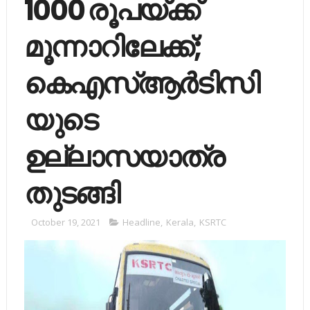
1000 രൂപയ്ക്ക്
മൂന്നാറിലേക്ക്;
കെഎസ്ആർടിസി
യുടെ
ഉല്ലാസയാത്ര
തുടങ്ങി
October 19, 2021
Headline
,
Kerala
,
KSRTC