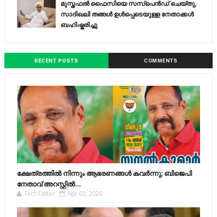
മുസ്തഫൽ ഫൈസിയെ സസ്‌പെൻഡ് ചെയ്തു,
സാദിഖലി തങ്ങൾ ഉൾപ്പെടെയുള്ള നേതാക്കൾ
ബഹിഷ്കരിച്ചു
RECENT POSTS
COMMENTS
ക്ഷേത്രത്തിൽ നിന്നും ആഭരണങ്ങൾ കവർന്നു; ബിജെപി
നേതാവ് അറസ്റ്റിൽ...
Tech Editor
Apr 03, 2026