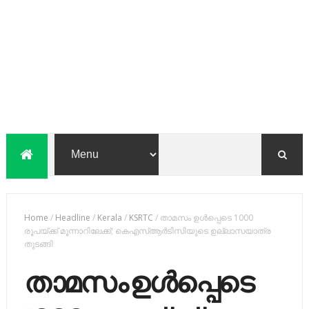
Home
/
Headline
/
Kerala
/
KSRTC
/
താമസം ഉൾപ്പെടെ 1000
രൂപയ്ക്ക് മൂന്നാറിലേക്ക്; കെഎസ്ആർടിസിയുടെ ഉല്ലാസയാത്ര
തുടങ്ങി
താമസം ഉൾപ്പെടെ