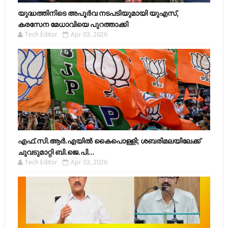
യുദ്ധത്തിനിടെ അപൂർവ നടപടിയുമായി യുഎസ്,
കരസേന മേധാവിയെ പുറത്താക്കി
Tech Editor
Apr 03, 2026
എഫ്​.സി.ആർ.എയിൽ കൈപൊള്ളി; ശബരിമലയിലേക്ക്​
ചുവടുമാറ്റി ബി.ജെ.പി...
Tech Editor
Apr 03, 2026