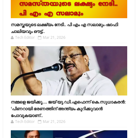
സമസ്തയുടെ ലക്ഷ്യം നേടി.. പി എം എ സലാമും ഷാഫി
ചാലിയവും ഔട്ട്..
Tech Editor
Mar 21, 2026
നമ്മളെ ജയിക്കൂ.... ജയ് യു.ഡി.എഫെന്ന് കെ.സുധാകരൻ:
‘പിണറായി ഭരണത്തിന് അന്ത്യം കുറിക്കുവാൻ
പോവുകയാണ്..
Tech Editor
Mar 21, 2026