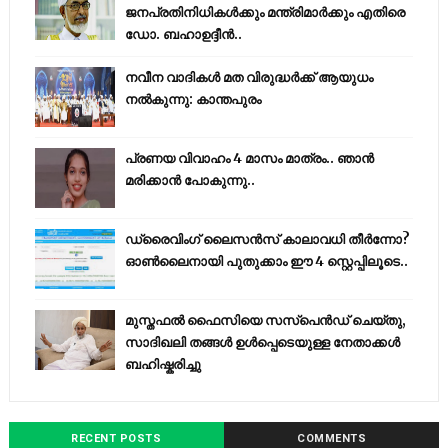
ജനപ്രതിനിധികൾക്കും മന്ത്രിമാർക്കും എതിരെ
ഡോ. ബഹാഉദ്ദീൻ..
നവീന വാദികൾ മത വിരുദ്ധർക്ക് ആയുധം
നൽകുന്നു: കാന്തപുരം
പ്രണയ വിവാഹം 4 മാസം മാത്രം.. ഞാൻ
മരിക്കാൻ പോകുന്നു..
ഡ്രൈവിംഗ് ലൈസൻസ് കാലാവധി തീർന്നോ?
ഓൺലൈനായി പുതുക്കാം ഈ 4 സ്റ്റെപ്പിലൂടെ..
മുസ്തഫൽ ഫൈസിയെ സസ്‌പെൻഡ് ചെയ്തു,
സാദിഖലി തങ്ങൾ ഉൾപ്പെടെയുള്ള നേതാക്കൾ
ബഹിഷ്കരിച്ചു
RECENT POSTS
COMMENTS