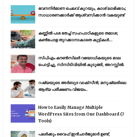
ഭവനനിർമാണ ചെലവ് കുറയും, കാശ് ലാഭിക്കാം;
സാധാരണക്കാർക്ക് ആശ്വസിക്കാൻ വകയുണ്ട്
കണ്ണിൽ പശ തേച്ച് സഹപാഠികളുടെ തമാശ;
കൺപോള തുറക്കാനാകാതെ കുട്ടികൾ...
സിപിഎം കൗണ്‍സിലര്‍ വയോധികയുടെ മാല
പൊട്ടിച്ചു, സിസിടിവിയില്‍ കുടുങ്ങി, അറസ്റ്റില്‍.
റഷ്യയുടെ അര്‍ബുദ വാക്‌സീന്‍; മനുഷ്യരിലെ
ആദ്യ പരീക്ഷണം വിജയം..
How to Easily Manage Multiple
WordPress Sites from One Dashboard (7
Tools)
പലർക്കും വൈഫ് ഇൻചാർജുമാർ ഉണ്ട്;