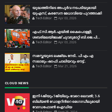
യുദ്ധത്തിനിടെ അപൂർവ നടപടിയുമായി
യുഎസ്, കരസേന മേധാവിയെ പുറത്താക്കി
Tech Editor
Apr 03, 2026
എഫ്​.സി.ആർ.എയിൽ കൈപൊള്ളി;
ശബരിമലയിലേക്ക്​ ചുവടുമാറ്റി ബി.ജെ.പി...
Tech Editor
Apr 03, 2026
സമസ്തയുടെ ലക്ഷ്യം നേടി.. പി എം എ
സലാമും ഷാഫി ചാലിയവും ഔട്ട്..
Tech Editor
Mar 21, 2026
CLOUD NEWS
ഇനി 4ജിയും 5ജിയിലും വേറെ ലെവൽ; 3.6
ബില്യണ്‍ ഡോളറിന്‍റെ മെഗാഡീലുമായി
വോഡഫോണ്‍ ഐഡിയ
Tech Editor
Sept 25, 2024