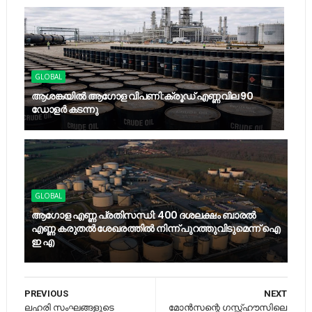
GLOBAL
ആശങ്കയിൽ ആഗോള വിപണി:ക്രൂഡ് എണ്ണവില 90
ഡോളർ കടന്നു
GLOBAL
ആഗോള എണ്ണ പ്രതിസന്ധി: 400 ദശലക്ഷം ബാരൽ
എണ്ണ കരുതൽ ശേഖരത്തിൽ നിന്ന് പുറത്തുവിടുമെന്ന് ഐ
ഇ എ
PREVIOUS
NEXT
ലഹരി സംഘങ്ങളുടെ
മോന്‍സന്റെ ഗസ്റ്റ്ഹൗസിലെ