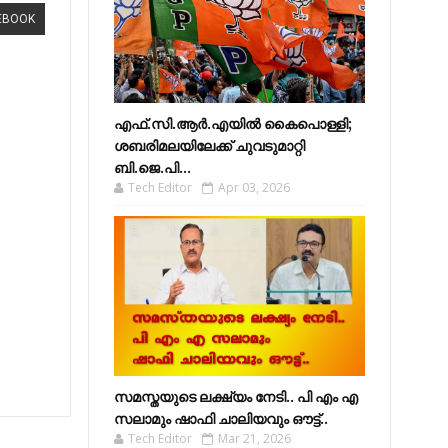
EBOOK
എഫ്​.സി.ആർ.എയിൽ കൈപൊള്ളി;
ശബരിമലയിലേക്ക്​ ചുവടുമാറ്റി
ബി.ജെ.പി...
Tech Editor
Apr 03, 2026
സമസ്തയുടെ ലക്ഷ്യം നേടി.. പി എം എ
സലാമും ഷാഫി ചാലിയവും ഔട്ട്..
Tech Editor
Mar 21, 2026