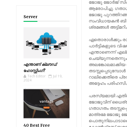
ജോജു ജോര്‍ജ് സിപ
ആരോപിച്ചു. ഗതാഗ
ജോജു പുറത്തിറങ്
Server
സംവിധായകന്‍ ബി ഉണ
ശ്രമങ്ങള്‍ അട്ടിമ
ഏതൊരാള്‍ക്കും രാഷ്ട
പാര്‍ട്ടികളുടെ വിഷ
എന്താണെന്ന് എല്ല
ചെയ്യുന്നതെന്നും
അലങ്കോലമാക്കിയ
എന്താണ് ക്ലൗഡ്
തടസ്സപ്പെടുമ്പോള്‍
ഹോസ്റ്റിംഗ്?
Tech Editor
Jul 19,
റാലിക്കെതിരെ പ്
2024
അദ്ദേഹം പരിഹസിച്
പരസ്യമായി എതിര്‍ക
ജോജുവിന് ധൈര്യമു
ഗതാഗതം തടസ്സപ്പെട
മാത്രമേ ജോജു ജോര്
പൊതുനിലപാടാണെന്
40 Best Free
കോണ്‍ഗ്രസ് സമര