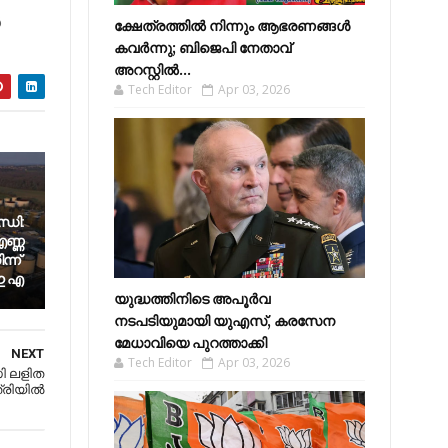
‍
ക്ഷേത്രത്തിൽ നിന്നും ആഭരണങ്ങൾ
കവർന്നു; ബിജെപി നേതാവ്
അറസ്റ്റിൽ...
Tech Editor
Apr 03, 2026
്ധി:
ണ്ണ
്ന്
 ഇ എ
യുദ്ധത്തിനിടെ അപൂർവ
നടപടിയുമായി യുഎസ്, കരസേന
മേധാവിയെ പുറത്താക്കി
NEXT
Tech Editor
Apr 03, 2026
സി ലളിത
ിയില്‍