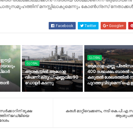
തുസമൂഹത്തിന് മനസ്സിലാകുമെന്നും കോണ്‍ഗ്രസ് നേതാക്കള്
Facebook
Twitter
Google+
GLOBAL
 ഈട്ടി
GLOBAL
കായാലും
ആഗോള എണ്ണ പ്രതിസന
മാര്‍
ആശങ്കയിൽ ആഗോള
400 ദശലക്ഷം ബാരൽ എ
വിപണി:ക്രൂഡ് എണ്ണവില 90
കരുതൽ ശേഖരത്തിൽ നിന
താന്‍
ഡോളർ കടന്നു
പുറത്തുവിടുമെന്ന് ഐ
 സർക്കാറിന് രൂക്ഷ
കരൾ മാറ്റിവെക്കണം, നടി കെ.പി.എ.
ത്തിന് ജഡ്ജിയെ
ആശുപത്ര
ർദേശം