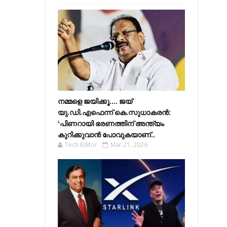
നമ്മളെ ജയിക്കൂ.... ജയ്
യു.ഡി.എഫെന്ന് കെ.സുധാകരൻ:
‘പിണറായി ഭരണത്തിന് അന്ത്യം
കുറിക്കുവാൻ പോവുകയാണ്..
Tech Editor
Mar 21, 2026