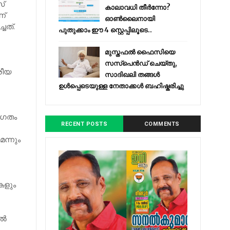
സ്
കാലാവധി തീർന്നോ?
ണ്
ഓൺലൈനായി
ചത്.
പുതുക്കാം ഈ 4 സ്റ്റെപ്പിലൂടെ..
മുസ്തഫൽ ഫൈസിയെ
സസ്‌പെൻഡ് ചെയ്തു,
്രീയ
സാദിഖലി തങ്ങൾ
ഉൾപ്പെടെയുള്ള നേതാക്കൾ ബഹിഷ്കരിച്ചു
ാഗതം
RECENT POSTS
COMMENTS
ന്നും
കളും
്‍