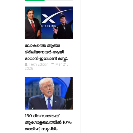
ലോകത്തെ ആദ്യ
ട്രില്യണയർ ആയി
മാറാൻ ഇലോൺ മസ്ക്..
Tech Editor
Mar 21,
2026
150 ദിവസത്തേക്ക്
ആഗോളതലത്തിൽ 10%
താരിഫ്, സുപ്രീം