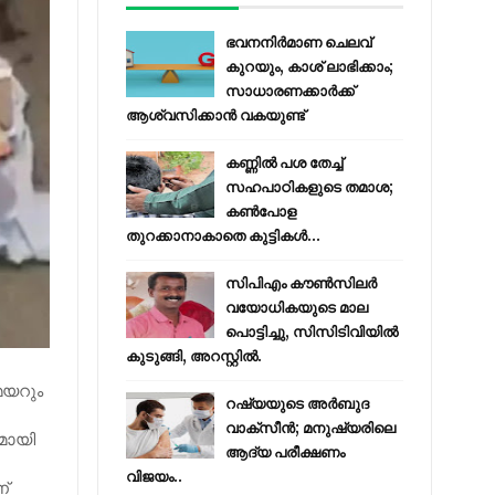
ഭവനനിർമാണ ചെലവ്
കുറയും, കാശ് ലാഭിക്കാം;
സാധാരണക്കാർക്ക്
ആശ്വസിക്കാൻ വകയുണ്ട്
കണ്ണിൽ പശ തേച്ച്
സഹപാഠികളുടെ തമാശ;
കൺപോള
തുറക്കാനാകാതെ കുട്ടികൾ...
സിപിഎം കൗണ്‍സിലര്‍
വയോധികയുടെ മാല
പൊട്ടിച്ചു, സിസിടിവിയില്‍
കുടുങ്ങി, അറസ്റ്റില്‍.
മേയറും
റഷ്യയുടെ അര്‍ബുദ
വാക്‌സീന്‍; മനുഷ്യരിലെ
മായി
ആദ്യ പരീക്ഷണം
വിജയം..
്