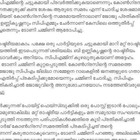
ിഎമ്മിന്റെ ചട്ടുകമായി പ്രവര്‍ത്തിക്കുകയാണെന്നും കോണ്‍ഗ്ര
തക്കുരുക്ക് കണ്ട ശേഷം ആരുടെ സമരം എന്ന് ചോദിച്ച ശേഷമാ
ങിയത്. കോണ്‍ഗ്രസിന്റെ സമരമായതിനാലാണ് ജോജു പ്രതികരിച്
്ണികൃഷ്ണനും സിപിഎമ്മും ചേര്‍ന്നാണ് കേസിലെ ഒത്തുതീര്‍പ്പ്
റിച്ചതെന്നും ടോണി ചമ്മിണി ആരോപിച്ചു.
്രീയമാകാം. പക്ഷേ ഒരു പാര്‍ട്ടിയുടെ ചട്ടുകമായി മാറി മറ്റ്‌ രാഷ്ട
യത്തില്‍ ഇടപെടുന്നത് ശരിയല്ല. ബി ഉണ്ണികൃഷ്ണന്റെ രാഷ്ട്രീയം
ാവര്‍ക്കും അറിയാം. സിപിഎമ്മിന് കുഴലൂതുകയാണ് അദ്ദേഹം
 ടോണി ചമ്മിണി കുറ്റപ്പെടുത്തി. കോണ്‍ഗ്രസിന്റെ സമരത്തെ
 ജോജു സിപിഎം ജില്ലാ സമ്മേളന റാലകളില്‍ ജനങ്ങളുടെ ഗത
 എതിര്‍പ്പ് പ്രകടിപ്പിക്കുമോയെന്നും ചമ്മിണി ചോദിച്ചു. സിപിഎം
രതികരിച്ചാല്‍ ജോജുവിന്റെ അനുശോചനയോഗം നടത്തേണ്ടിവരുമെ
ചു.
്കുന്നത് പോയിട്ട് ഫെയ്‌സ്ബുക്കില്‍ ഒരു പോസ്റ്റ് ഇടാന്‍ പോലും
ണ്ടാകില്ല. മറ്റ് രാഷ്ട്രീയ പാര്‍ട്ടികളും മത സമുദായ സംഘടന
ുത്തി നടത്തുന്ന പരിപാടികള്‍ക്കെതിരെ കൂടി പ്രതികരിച്ചാല്‍
‍ജ് കോണ്‍ഗ്രസ് സമരത്തില്‍ പ്രകടിപ്പിച്ചത് തന്റെ
ന് കരുതാനാകൂവെന്നും ടോണി ചമ്മിണി പറഞ്ഞു. അല്ലെങ്കില
ത്തെ അലങ്കോലമാക്കാന്‍ നടത്തിയ ശ്രമമാണെന്ന ആരോപണം