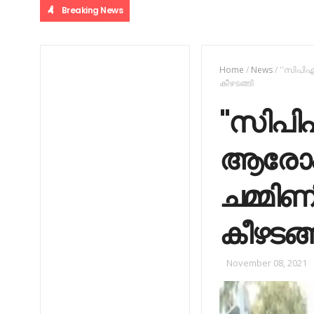
Breaking News
Home
/
News
/
''സിപിഎ
കീഴടങ്ങി
''സിപി
ആരോപി
ചമ്മിണ
കീഴടങ്
November 08, 2021