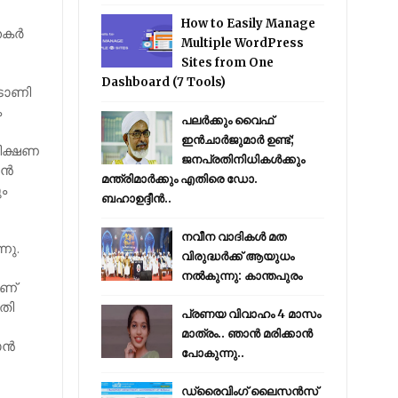
How to Easily Manage
കര്‍
Multiple WordPress
Sites from One
Dashboard (7 Tools)
ടോണി
ം
പലർക്കും വൈഫ്
ഇൻചാർജുമാർ ഉണ്ട്;
ീക്ഷണ
ജനപ്രതിനിധികൾക്കും
്‍
മന്ത്രിമാർക്കും എതിരെ ഡോ.
ും
ബഹാഉദ്ദീൻ..
നവീന വാദികൾ മത
നു.
വിരുദ്ധർക്ക് ആയുധം
നൽകുന്നു: കാന്തപുരം
ാണ്
ുതി
പ്രണയ വിവാഹം 4 മാസം
മാത്രം.. ഞാൻ മരിക്കാൻ
ന്‍
പോകുന്നു..
ഡ്രൈവിംഗ് ലൈസൻസ്