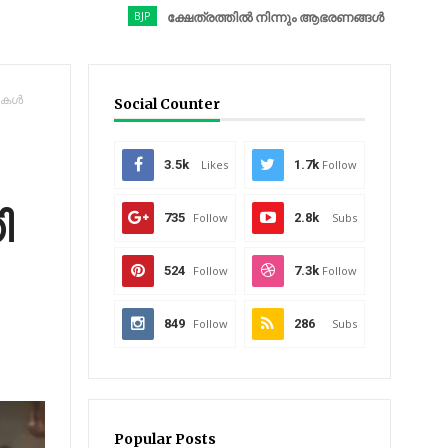
BJP
ക്ഷേത്രത്തിൽ നിന്നും ആഭരണങ്ങൾ കവർന്നു; ബിജെപി നേ
കള്‍
Social Counter
3.5k
Likes
1.7k
Follow
ി
735
Follow
2.8k
Subs
524
Follow
7.3k
Follow
849
Follow
286
Subs
Popular Posts