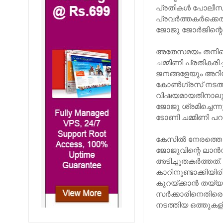
പ്രതികള്‍ പോലീസി
പ്രവര്‍ത്തകര്‍ക്ക
ജോജു ജോര്‍ജിന്റെ
അതേസമയം തനിക്ക
ചമ്മിണി പ്രതികരി
ജനങ്ങളേയും അറിയ
കോണ്‍ഗ്രസ് നടത
വിഷയമായതിനാലും 
ജോജു ശ്രമിച്ചെന്ന
ടോണി ചമ്മിണി പറ
കേസില്‍ നേരത്തെ 
ജോജുവിന്റെ ലാന്‍
അടിച്ചുതകര്‍ത്ത
കാറിനുണ്ടാക്കിയിരി
കുറയ്ക്കാന്‍ തയ
സര്‍ക്കാരിനെതിരെയ
നടത്തിയ ഒത്തുകള