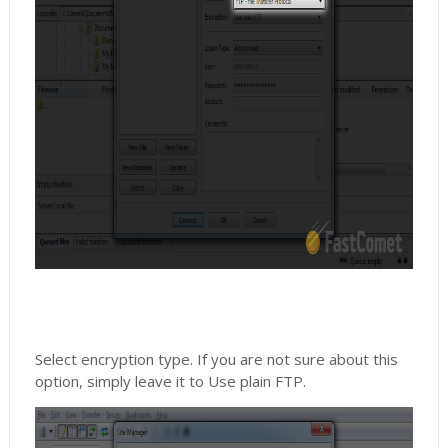
Select encryption type. If you are not sure about this
option, simply leave it to Use plain FTP.