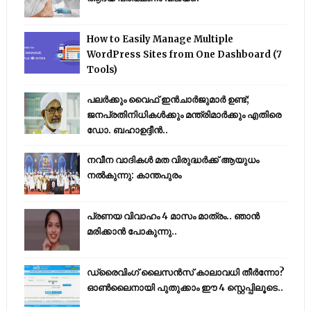
How to Easily Manage Multiple
WordPress Sites from One Dashboard (7
Tools)
പലർക്കും വൈഫ് ഇൻചാർജുമാർ ഉണ്ട്;
ജനപ്രതിനിധികൾക്കും മന്ത്രിമാർക്കും എതിരെ
ഡോ. ബഹാഉദ്ദീൻ..
നവീന വാദികൾ മത വിരുദ്ധർക്ക് ആയുധം
നൽകുന്നു: കാന്തപുരം
പ്രണയ വിവാഹം 4 മാസം മാത്രം.. ഞാൻ
മരിക്കാൻ പോകുന്നു..
ഡ്രൈവിംഗ് ലൈസൻസ് കാലാവധി തീർന്നോ?
ഓൺലൈനായി പുതുക്കാം ഈ 4 സ്റ്റെപ്പിലൂടെ..