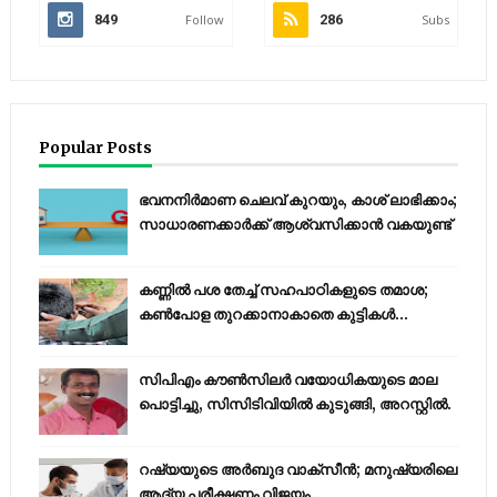
849
Follow
286
Subs
Popular Posts
ഭവനനിർമാണ ചെലവ് കുറയും, കാശ് ലാഭിക്കാം;
സാധാരണക്കാർക്ക് ആശ്വസിക്കാൻ വകയുണ്ട്
കണ്ണിൽ പശ തേച്ച് സഹപാഠികളുടെ തമാശ;
കൺപോള തുറക്കാനാകാതെ കുട്ടികൾ...
സിപിഎം കൗണ്‍സിലര്‍ വയോധികയുടെ മാല
പൊട്ടിച്ചു, സിസിടിവിയില്‍ കുടുങ്ങി, അറസ്റ്റില്‍.
റഷ്യയുടെ അര്‍ബുദ വാക്‌സീന്‍; മനുഷ്യരിലെ
ആദ്യ പരീക്ഷണം വിജയം..