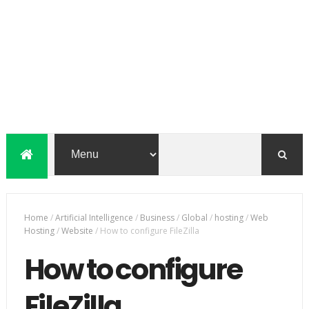
Home
/
Artificial Intelligence
/
Business
/
Global
/
hosting
/
Web
Hosting
/
Website
/
How to configure FileZilla
How to configure
FileZilla