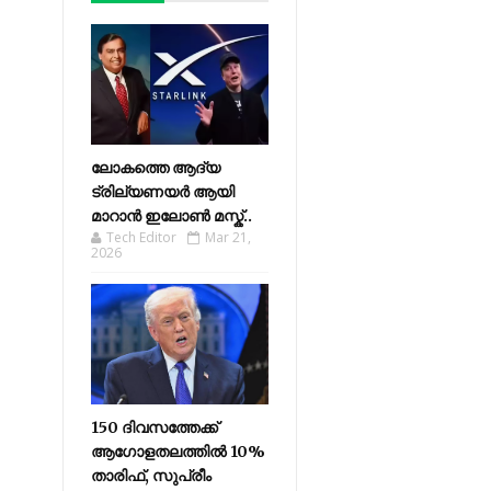
ലോകത്തെ ആദ്യ
ട്രില്യണയർ ആയി
മാറാൻ ഇലോൺ മസ്ക്..
Tech Editor
Mar 21,
2026
150 ദിവസത്തേക്ക്
ആഗോളതലത്തിൽ 10%
താരിഫ്, സുപ്രീം