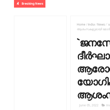
Breaking News
Home
/
India
/
News
/
`
ആശംസകളുമായി മോദ
`ജനസേ
ദീർഘാ
ആരോഗ്യ
യോഗിക്
ആശംസ
June 05, 2022
In