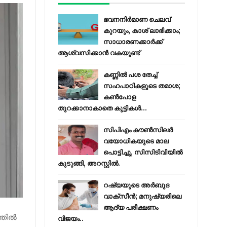
ഭവനനിർമാണ ചെലവ്
കുറയും, കാശ് ലാഭിക്കാം;
സാധാരണക്കാർക്ക്
ആശ്വസിക്കാൻ വകയുണ്ട്
കണ്ണിൽ പശ തേച്ച്
സഹപാഠികളുടെ തമാശ;
കൺപോള
തുറക്കാനാകാതെ കുട്ടികൾ...
സിപിഎം കൗണ്‍സിലര്‍
വയോധികയുടെ മാല
പൊട്ടിച്ചു, സിസിടിവിയില്‍
കുടുങ്ങി, അറസ്റ്റില്‍.
റഷ്യയുടെ അര്‍ബുദ
വാക്‌സീന്‍; മനുഷ്യരിലെ
ആദ്യ പരീക്ഷണം
്തിൽ
വിജയം..