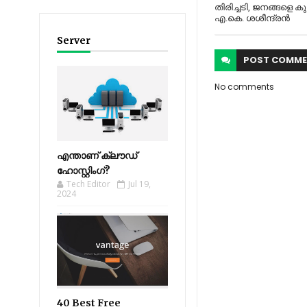
തിരിച്ചടി, ജനങ്ങളെ കുട
എ.കെ. ശശീന്ദ്രൻ
Server
POST
COMME
No comments
എന്താണ് ക്ലൗഡ്
ഹോസ്റ്റിംഗ്?
Tech Editor
Jul 19,
2024
40 Best Free