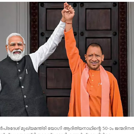
്രദേശ് മുഖ്യമന്ത്രി യോഗി ആദിത്യനാഥിന്റെ 50-ാം ജന്മദിനത