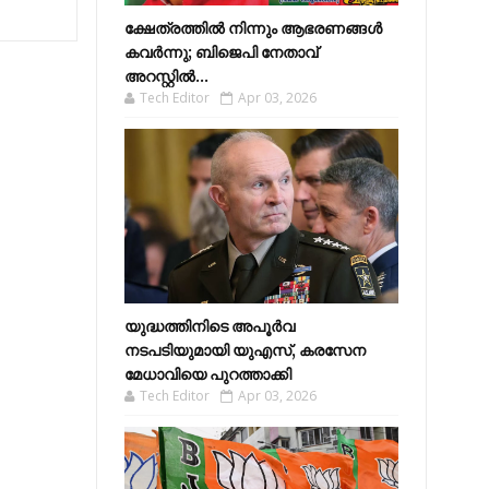
ക്ഷേത്രത്തിൽ നിന്നും ആഭരണങ്ങൾ
കവർന്നു; ബിജെപി നേതാവ്
അറസ്റ്റിൽ...
Tech Editor
Apr 03, 2026
യുദ്ധത്തിനിടെ അപൂർവ
നടപടിയുമായി യുഎസ്, കരസേന
മേധാവിയെ പുറത്താക്കി
Tech Editor
Apr 03, 2026