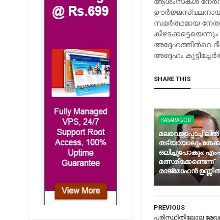
ആശംസകൾ നേർന്ന് പ
ഊർജ്ജസ്വലനായ മു
സമർത്ഥമായ നേത
കീഴടക്കട്ടെയെന്ന
അദ്ദേഹത്തിന്‍റെ 
അദ്ദേഹം കൂട്ടിച്ചേർത
SHARE THIS
KASARAGOD
മലവെള്ളപ്പാച്ചിലില്‍
തടിയായാലും തേക്
ഒലിച്ചുപോകും: എംപി
മത്സരിക്കേണ്ടെന്ന്
രാജ്‌മോഹന്‍ ഉണ്ണിത്
PREVIOUS
പരിസ്ഥിതിലോല മേഖല