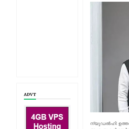
ADVT
ന്യുഡൽഹി: ഉത്തർപ