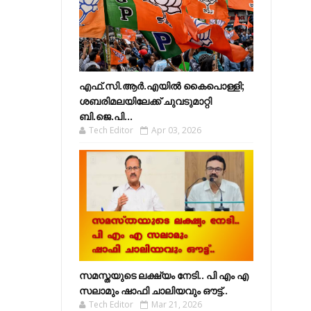
എഫ്​.സി.ആർ.എയിൽ കൈപൊള്ളി;
ശബരിമലയിലേക്ക്​ ചുവടുമാറ്റി
ബി.ജെ.പി...
Tech Editor
Apr 03, 2026
സമസ്തയുടെ ലക്ഷ്യം നേടി.. പി എം എ
സലാമും ഷാഫി ചാലിയവും ഔട്ട്..
Tech Editor
Mar 21, 2026