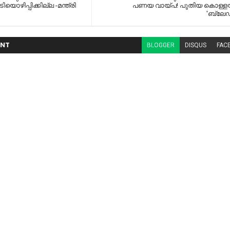
ിയൊഴിപ്പിക്കില്ല -മന്ത്രി
പണയ വായ്പ! പുതിയ കൊള്ള
'ബ്ലേ
NT
BLOGGER
DISQUS
FAC