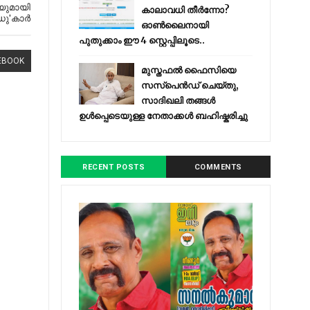
യുമായി
കാലാവധി തീർന്നോ?
ഡു'കാർ
ഓൺലൈനായി
പുതുക്കാം ഈ 4 സ്റ്റെപ്പിലൂടെ..
EBOOK
മുസ്തഫൽ ഫൈസിയെ
സസ്‌പെൻഡ് ചെയ്തു,
സാദിഖലി തങ്ങൾ
ഉൾപ്പെടെയുള്ള നേതാക്കൾ ബഹിഷ്കരിച്ചു
RECENT POSTS
COMMENTS