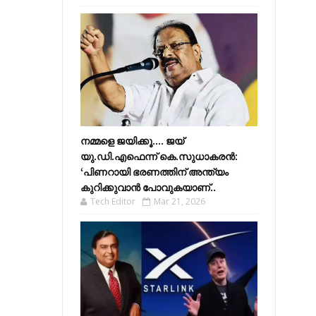
നമ്മളെ ജയിക്കൂ.... ജയ്
യു.ഡി.എഫെന്ന് കെ.സുധാകരൻ:
‘പിണറായി ഭരണത്തിന് അന്ത്യം
കുറിക്കുവാൻ പോവുകയാണ്..
Tech Editor
Mar 21, 2026