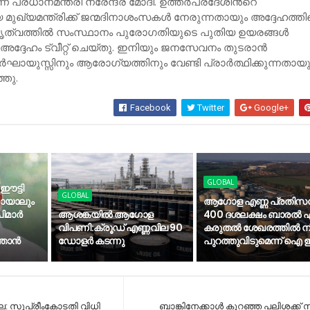
്രധാനമന്ത്രി നരേന്ദ്ര മോദി. ഉത്തർപ്രദേശിന്‍റെ
ഖ്യമന്ത്രിക്ക് ജന്മദിനാശംസകൾ നേരുന്നതായും അദ്ദേഹത്തിന
ൃത്വത്തിൽ സംസ്ഥാനം പുരോഗതിയുടെ പുതിയ ഉയരങ്ങൾ
ും അദ്ദേഹം ട്വീറ്റ് ചെയ്തു. ഇനിയും ജനസേവനം തുടരാൻ
ദീർഘായുസ്സിനും ആരോഗ്യത്തിനും വേണ്ടി പ്രാർത്ഥിക്കുന്നതായു
്തു.
Facebook
Twitter
Google+
GLOBAL
 ഈട്ടി
GLOBAL
കായാലും
ആഗോള എണ്ണ പ്രതിസന
മാര്‍
ആശങ്കയിൽ ആഗോള
400 ദശലക്ഷം ബാരൽ എ
വിപണി:ക്രൂഡ് എണ്ണവില 90
കരുതൽ ശേഖരത്തിൽ നിന
താന്‍
ഡോളർ കടന്നു
പുറത്തുവിടുമെന്ന് ഐ
: സുപ്രീംകോടതി വിധി
ബാങ്കിനേക്കാൾ കുറഞ്ഞ പലിശക്ക്