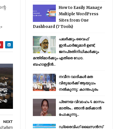
്റെ
How to Easily Manage
Multiple WordPress
Sites from One
ം
Dashboard (7 Tools)
പലർക്കും വൈഫ്
ഇൻചാർജുമാർ ഉണ്ട്;
ജനപ്രതിനിധികൾക്കും
മന്ത്രിമാർക്കും എതിരെ ഡോ.
ബഹാഉദ്ദീൻ..
നവീന വാദികൾ മത
വിരുദ്ധർക്ക് ആയുധം
്ധി:
ണ്ണ
നൽകുന്നു: കാന്തപുരം
്ന്
 ഇ എ
പ്രണയ വിവാഹം 4 മാസം
മാത്രം.. ഞാൻ മരിക്കാൻ
പോകുന്നു..
NEXT
ഡ്രൈവിംഗ് ലൈസൻസ്
 സ്വർണ