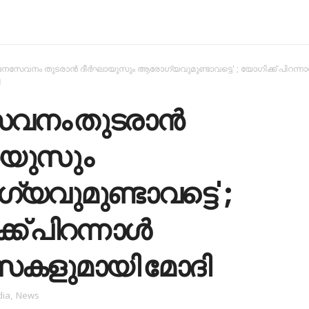
ജനസേവനം തുടരാൻ ദീർഘായുസും ആരോഗ്യവുമുണ്ടാവട്ടെ' ; യോഗിക്ക് പിറന്ന
ി
വനം തുടരാൻ
യുസും
വുമുണ്ടാവട്ടെ' ;
ക് പിറന്നാൾ
കളുമായി മോദി
dia
,
News