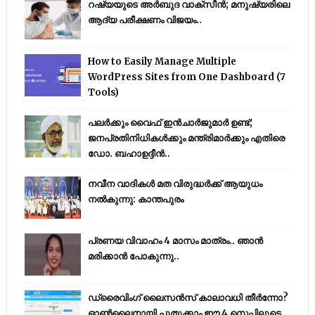
റഷ്യയുടെ അര്‍ബുദ വാക്‌സീന്‍; മനുഷ്യരിലെ
ആദ്യ പരീക്ഷണം വിജയം..
How to Easily Manage Multiple
WordPress Sites from One Dashboard (7
Tools)
പലർക്കും വൈഫ് ഇൻചാർജുമാർ ഉണ്ട്;
ജനപ്രതിനിധികൾക്കും മന്ത്രിമാർക്കും എതിരെ
ഡോ. ബഹാഉദ്ദീൻ..
നവീന വാദികൾ മത വിരുദ്ധർക്ക് ആയുധം
നൽകുന്നു: കാന്തപുരം
പ്രണയ വിവാഹം 4 മാസം മാത്രം.. ഞാൻ
മരിക്കാൻ പോകുന്നു..
ഡ്രൈവിംഗ് ലൈസൻസ് കാലാവധി തീർന്നോ?
ഓൺലൈനായി പുതുക്കാം ഈ 4 സ്റ്റെപ്പിലൂടെ..