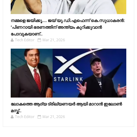
നമ്മളെ ജയിക്കൂ.... ജയ് യു.ഡി.എഫെന്ന് കെ.സുധാകരൻ:
‘പിണറായി ഭരണത്തിന് അന്ത്യം കുറിക്കുവാൻ
പോവുകയാണ്..
Tech Editor
Mar 21, 2026
ലോകത്തെ ആദ്യ ട്രില്യണയർ ആയി മാറാൻ ഇലോൺ
മസ്ക്..
Tech Editor
Mar 21, 2026