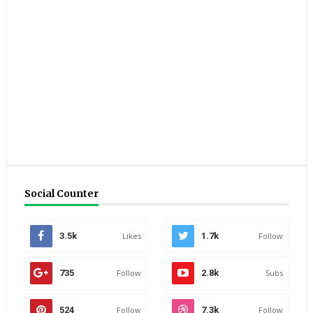
Social Counter
3.5k
Likes
1.7k
Follow
735
Follow
2.8k
Subs
524
Follow
7.3k
Follow