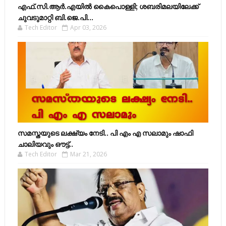
എഫ്​.സി.ആർ.എയിൽ കൈപൊള്ളി; ശബരിമലയിലേക്ക്​
ചുവടുമാറ്റി ബി.ജെ.പി...
Tech Editor
Apr 03, 2026
സമസ്തയുടെ ലക്ഷ്യം നേടി.. പി എം എ സലാമും ഷാഫി
ചാലിയവും ഔട്ട്..
Tech Editor
Mar 21, 2026