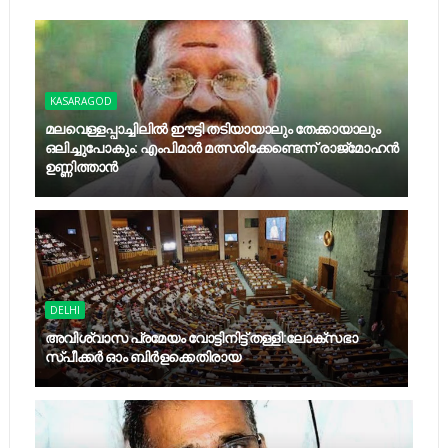
KASARAGOD
മലവെള്ളപ്പാച്ചിലില്‍ ഈട്ടി തടിയായാലും തേക്കായാലും
ഒലിച്ചുപോകും: എംപിമാര്‍ മത്സരിക്കേണ്ടെന്ന് രാജ്‌മോഹന്‍
ഉണ്ണിത്താന്‍
DELHI
അവിശ്വാസ പ്രമേയം വോട്ടിനിട്ട് തള്ളി:ലോക്സഭാ
സ്പീക്കർ ഓം ബിർളക്കെതിരായ