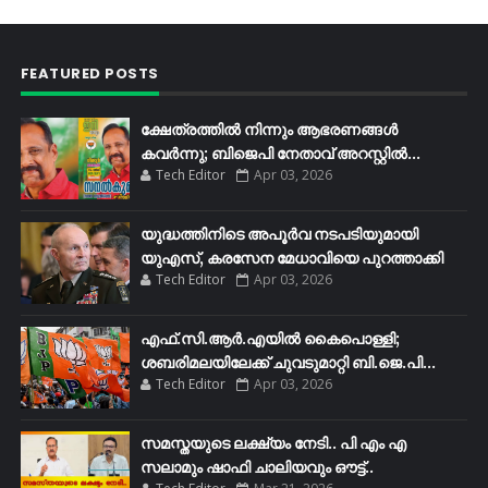
FEATURED POSTS
ക്ഷേത്രത്തിൽ നിന്നും ആഭരണങ്ങൾ
കവർന്നു; ബിജെപി നേതാവ് അറസ്റ്റിൽ...
Tech Editor
Apr 03, 2026
യുദ്ധത്തിനിടെ അപൂർവ നടപടിയുമായി
യുഎസ്, കരസേന മേധാവിയെ പുറത്താക്കി
Tech Editor
Apr 03, 2026
എഫ്​.സി.ആർ.എയിൽ കൈപൊള്ളി;
ശബരിമലയിലേക്ക്​ ചുവടുമാറ്റി ബി.ജെ.പി...
Tech Editor
Apr 03, 2026
സമസ്തയുടെ ലക്ഷ്യം നേടി.. പി എം എ
സലാമും ഷാഫി ചാലിയവും ഔട്ട്..