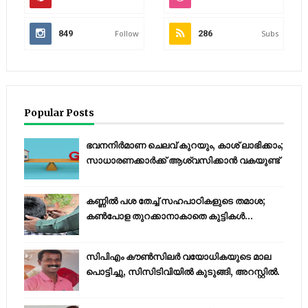
849
Follow
286
Subs
Popular Posts
ഭവനനിർമാണ ചെലവ് കുറയും, കാശ് ലാഭിക്കാം;
സാധാരണക്കാർക്ക് ആശ്വസിക്കാൻ വകയുണ്ട്
കണ്ണിൽ പശ തേച്ച് സഹപാഠികളുടെ തമാശ;
കൺപോള തുറക്കാനാകാതെ കുട്ടികൾ...
സിപിഎം കൗണ്‍സിലര്‍ വയോധികയുടെ മാല
പൊട്ടിച്ചു, സിസിടിവിയില്‍ കുടുങ്ങി, അറസ്റ്റില്‍.