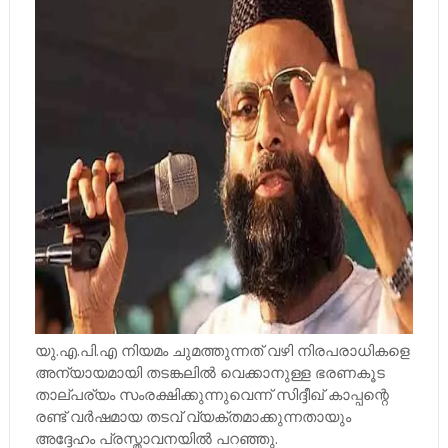
യു.എ.പി.എ നിയമം ചുമത്തുന്നത് വഴി നിരപരാധികളെ
അന്യായമായി തടങ്കലില്‍ വെക്കാനുള്ള ഭരണകൂട
താല്പര്യം സംരക്ഷിക്കുന്നുവെന്ന് സിദ്ദീഖ് കാപ്പന്റെ
രണ്ട് വര്‍ഷമായ തടവ് വ്യക്തമാക്കുന്നതായും
അദ്ദേഹം പ്രസ്താവനയില്‍ പറഞ്ഞു.