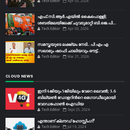
Tech Editor
Apr 03, 2026
എഫ്​.സി.ആർ.എയിൽ കൈപൊള്ളി;
ശബരിമലയിലേക്ക്​ ചുവടുമാറ്റി ബി.ജെ.പി...
Tech Editor
Apr 03, 2026
സമസ്തയുടെ ലക്ഷ്യം നേടി.. പി എം എ
സലാമും ഷാഫി ചാലിയവും ഔട്ട്..
Tech Editor
Mar 21, 2026
CLOUD NEWS
ഇനി 4ജിയും 5ജിയിലും വേറെ ലെവൽ; 3.6
ബില്യണ്‍ ഡോളറിന്‍റെ മെഗാഡീലുമായി
വോഡഫോണ്‍ ഐഡിയ
Tech Editor
Sept 25, 2024
എന്താണ് ക്ലൗഡ് ഹോസ്റ്റിംഗ്?
Tech Editor
Jul 19, 2024