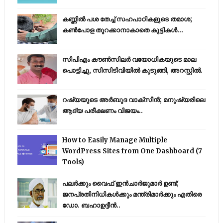
കണ്ണിൽ പശ തേച്ച് സഹപാഠികളുടെ തമാശ;
കൺപോള തുറക്കാനാകാതെ കുട്ടികൾ...
സിപിഎം കൗണ്‍സിലര്‍ വയോധികയുടെ മാല
പൊട്ടിച്ചു, സിസിടിവിയില്‍ കുടുങ്ങി, അറസ്റ്റില്‍.
റഷ്യയുടെ അര്‍ബുദ വാക്‌സീന്‍; മനുഷ്യരിലെ
ആദ്യ പരീക്ഷണം വിജയം..
How to Easily Manage Multiple
WordPress Sites from One Dashboard (7
Tools)
പലർക്കും വൈഫ് ഇൻചാർജുമാർ ഉണ്ട്;
ജനപ്രതിനിധികൾക്കും മന്ത്രിമാർക്കും എതിരെ
ഡോ. ബഹാഉദ്ദീൻ..