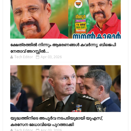
ക്ഷേത്രത്തിൽ നിന്നും ആഭരണങ്ങൾ കവർന്നു; ബിജെപി
നേതാവ് അറസ്റ്റിൽ...
Tech Editor
Apr 03, 2026
യുദ്ധത്തിനിടെ അപൂർവ നടപടിയുമായി യുഎസ്,
കരസേന മേധാവിയെ പുറത്താക്കി
Tech Editor
Apr 03, 2026