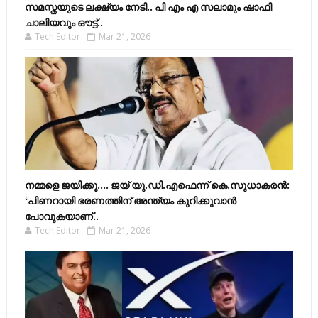
സമസ്തയുടെ ലക്ഷ്യം നേടി.. പി എം എ സലാമും ഷാഫി
ചാലിയവും ഔട്ട്..
Tech Editor
Mar 21, 2026
നമ്മളെ ജയിക്കൂ.... ജയ് യു.ഡി.എഫെന്ന് കെ.സുധാകരൻ:
‘പിണറായി ഭരണത്തിന് അന്ത്യം കുറിക്കുവാൻ
പോവുകയാണ്..
Tech Editor
Mar 21, 2026