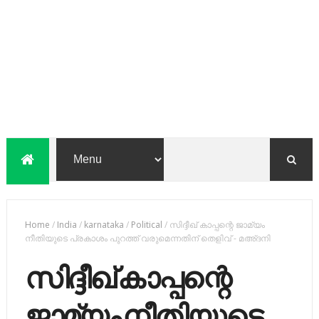
Home
/
India
/
karnataka
/
Political
/
സിദ്ദീഖ് കാപ്പന്റെ ജാമ്യം
നീതിയുടെ പ്രകാശം പുറത്ത് വരുമെന്നതിന് തെളിവ് - മഅ്ദനി
സിദ്ദീഖ് കാപ്പന്റെ
ജാമ്യം നീതിയുടെ