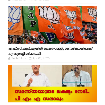
എഫ്​.സി.ആർ.എയിൽ കൈപൊള്ളി; ശബരിമലയിലേക്ക്​
ചുവടുമാറ്റി ബി.ജെ.പി...
Tech Editor
Apr 03, 2026