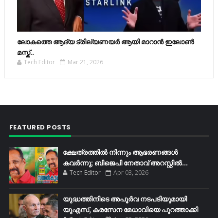
ലോകത്തെ ആദ്യ ട്രില്യണയർ ആയി മാറാൻ ഇലോൺ
മസ്ക്..
Tech Editor
Mar 21, 2026
FEATURED POSTS
ക്ഷേത്രത്തിൽ നിന്നും ആഭരണങ്ങൾ
കവർന്നു; ബിജെപി നേതാവ് അറസ്റ്റിൽ...
Tech Editor
Apr 03, 2026
യുദ്ധത്തിനിടെ അപൂർവ നടപടിയുമായി
യുഎസ്, കരസേന മേധാവിയെ പുറത്താക്കി