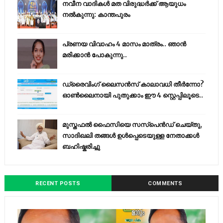
നവീന വാദികൾ മത വിരുദ്ധർക്ക് ആയുധം
നൽകുന്നു: കാന്തപുരം
പ്രണയ വിവാഹം 4 മാസം മാത്രം.. ഞാൻ
മരിക്കാൻ പോകുന്നു..
ഡ്രൈവിംഗ് ലൈസൻസ് കാലാവധി തീർന്നോ?
ഓൺലൈനായി പുതുക്കാം ഈ 4 സ്റ്റെപ്പിലൂടെ..
മുസ്തഫൽ ഫൈസിയെ സസ്‌പെൻഡ് ചെയ്തു,
സാദിഖലി തങ്ങൾ ഉൾപ്പെടെയുള്ള നേതാക്കൾ
ബഹിഷ്കരിച്ചു
RECENT POSTS
COMMENTS