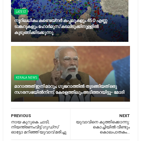
LATEST
നൂറിലധികം കണ്ടെയ്നര്‍ കപ്പലുകളും 450 എണ്ണ
ടാങ്കറുകളും ഹോര്‍മുസ് കടലിടുക്കിനുള്ളില്‍
കുടുങ്ങിക്കിടക്കുന്നു
KERALA NEWS
മാറാത്തത് ഇനി മാറും; ഗുജറാത്തിൽ തുടങ്ങിയത് ഒരു
നഗരസഭയിൽനിന്ന്, കേരളത്തിലും അടിത്തറയിട്ടു- മോദി
PREVIOUS
NEXT
നായ കുറുകെ ചാടി;
യുവാവിനെ കുത്തിക്കൊന്നു:
നിയന്ത്രണംവിട്ട് ഗുഡ്സ്
കൊച്ചിയിൽ വീണ്ടും
ഓട്ടോ മറിഞ്ഞ് യുവാവ് മരിച്ചു
കൊലപാതകം...