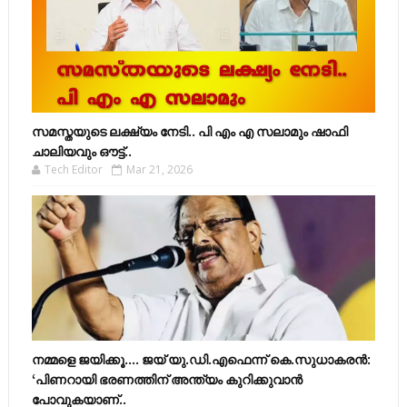
സമസ്തയുടെ ലക്ഷ്യം നേടി.. പി എം എ സലാമും ഷാഫി
ചാലിയവും ഔട്ട്..
Tech Editor
Mar 21, 2026
നമ്മളെ ജയിക്കൂ.... ജയ് യു.ഡി.എഫെന്ന് കെ.സുധാകരൻ:
‘പിണറായി ഭരണത്തിന് അന്ത്യം കുറിക്കുവാൻ
പോവുകയാണ്..