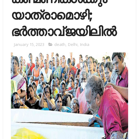
യാത്രാമൊഴി;
ഭർത്താവ് ജയിലിൽ
January 15, 2023
death
,
Delhi
,
India