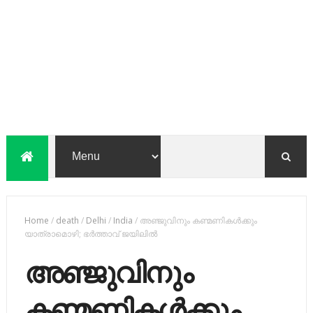
Home
/
death
/
Delhi
/
India
/
അഞ്ജുവിനും കണ്മണികൾക്കും
യാത്രാമൊഴി; ഭർത്താവ് ജയിലിൽ
അഞ്ജുവിനും
കണ്മണികൾക്കും