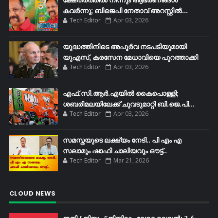
ക്ഷേത്രത്തിൽ നിന്നും ആഭരണങ്ങൾ
കവർന്നു; ബിജെപി നേതാവ് അറസ്റ്റിൽ...
Tech Editor
Apr 03, 2026
യുദ്ധത്തിനിടെ അപൂർവ നടപടിയുമായി
യുഎസ്, കരസേന മേധാവിയെ പുറത്താക്കി
Tech Editor
Apr 03, 2026
എഫ്​.സി.ആർ.എയിൽ കൈപൊള്ളി;
ശബരിമലയിലേക്ക്​ ചുവടുമാറ്റി ബി.ജെ.പി...
Tech Editor
Apr 03, 2026
സമസ്തയുടെ ലക്ഷ്യം നേടി.. പി എം എ
സലാമും ഷാഫി ചാലിയവും ഔട്ട്..
Tech Editor
Mar 21, 2026
CLOUD NEWS