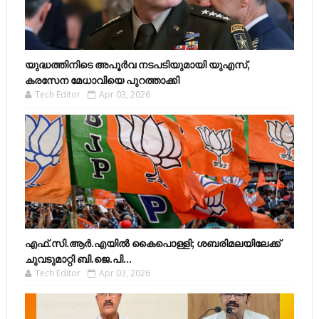
യുദ്ധത്തിനിടെ അപൂർവ നടപടിയുമായി യുഎസ്,
കരസേന മേധാവിയെ പുറത്താക്കി
Tech Editor
Apr 03, 2026
എഫ്​.സി.ആർ.എയിൽ കൈപൊള്ളി; ശബരിമലയിലേക്ക്​
ചുവടുമാറ്റി ബി.ജെ.പി...
Tech Editor
Apr 03, 2026