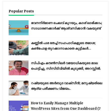
Popular Posts
ഭവനനിർമാണ ചെലവ് കുറയും, കാശ് ലാഭിക്കാം;
സാധാരണക്കാർക്ക് ആശ്വസിക്കാൻ വകയുണ്ട്
കണ്ണിൽ പശ തേച്ച് സഹപാഠികളുടെ തമാശ;
കൺപോള തുറക്കാനാകാതെ കുട്ടികൾ...
സിപിഎം കൗണ്‍സിലര്‍ വയോധികയുടെ മാല
പൊട്ടിച്ചു, സിസിടിവിയില്‍ കുടുങ്ങി, അറസ്റ്റില്‍.
റഷ്യയുടെ അര്‍ബുദ വാക്‌സീന്‍; മനുഷ്യരിലെ
ആദ്യ പരീക്ഷണം വിജയം..
How to Easily Manage Multiple
WordPress Sites from One Dashboard (7