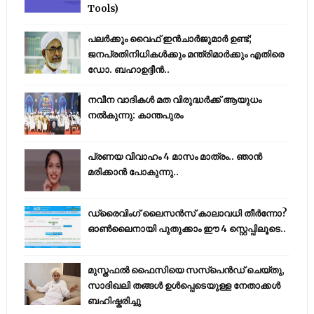
Tools)
പലർക്കും വൈഫ് ഇൻചാർജുമാർ ഉണ്ട്;
ജനപ്രതിനിധികൾക്കും മന്ത്രിമാർക്കും എതിരെ
ഡോ. ബഹാഉദ്ദീൻ..
നവീന വാദികൾ മത വിരുദ്ധർക്ക് ആയുധം
നൽകുന്നു: കാന്തപുരം
പ്രണയ വിവാഹം 4 മാസം മാത്രം.. ഞാൻ
മരിക്കാൻ പോകുന്നു..
ഡ്രൈവിംഗ് ലൈസൻസ് കാലാവധി തീർന്നോ?
ഓൺലൈനായി പുതുക്കാം ഈ 4 സ്റ്റെപ്പിലൂടെ..
മുസ്തഫൽ ഫൈസിയെ സസ്‌പെൻഡ് ചെയ്തു,
സാദിഖലി തങ്ങൾ ഉൾപ്പെടെയുള്ള നേതാക്കൾ
ബഹിഷ്കരിച്ചു