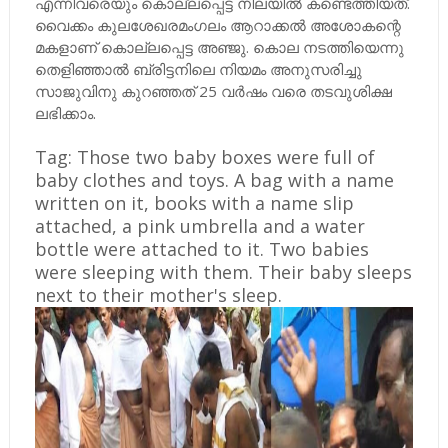
എന്നിവരെയും കൊല്ലപ്പെട്ട നിലയിൽ കണ്ടെത്തിയത്.
വൈക്കം കുലശേഖരമംഗലം ആറാക്കൽ അശോകന്റെ
മകളാണ് കൊല്ലപ്പെട്ട അഞ്ജു. കൊല നടത്തിയെന്നു
തെളിഞ്ഞാൽ ബ്രിട്ടനിലെ നിയമം അനുസരിച്ചു
സാജുവിനു കുറഞ്ഞത് 25 വർഷം വരെ തടവുശിക്ഷ
ലഭിക്കാം.
Tag: Those two baby boxes were full of
baby clothes and toys. A bag with a name
written on it, books with a name slip
attached, a pink umbrella and a water
bottle were attached to it. Two babies
were sleeping with them. Their baby sleeps
next to their mother's sleep.