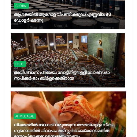
GLOBAL
ആശങ്കയിൽ ആഗോള വിപണി:ക്രൂഡ് എണ്ണവില 90
ഡോളർ കടന്നു
DELHI
അവിശ്വാസ പ്രമേയം വോട്ടിനിട്ട് തള്ളി:ലോക്സഭാ
സ്പീക്കർ ഓം ബിർളക്കെതിരായ
AHMEDABAD
നിയമത്തിൽ ഭേദഗതി വരുത്തുന്ന തരത്തിലുള്ള നീക്കം
ഗുജറാത്തിൽ വിവാഹം രജിസ്റ്റർ ചെയ്യണമെങ്കിൽ
മാതാപിതാക്കളുടെ സമ്മതം വേണം