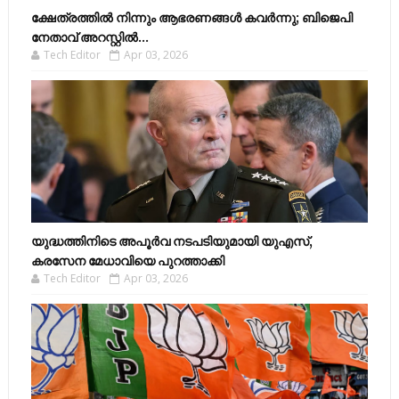
ക്ഷേത്രത്തിൽ നിന്നും ആഭരണങ്ങൾ കവർന്നു; ബിജെപി
നേതാവ് അറസ്റ്റിൽ...
Tech Editor
Apr 03, 2026
യുദ്ധത്തിനിടെ അപൂർവ നടപടിയുമായി യുഎസ്,
കരസേന മേധാവിയെ പുറത്താക്കി
Tech Editor
Apr 03, 2026