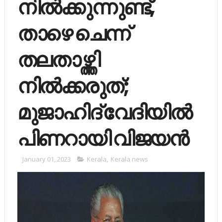
നിൽക്കുന്നുണ്ട്,
താഴെ ചെന്ന്
തലതാഴ്ത്തി
നിൽക്കരുത്;
മുജാഹിദ് വേദിയിൽ
പിണറായി വിജയൻ
January 01, 2023
Kerala
,
Kerala news