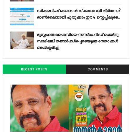
ഡ്രൈവിംഗ് ലൈസൻസ് കാലാവധി തീർന്നോ?
ഓൺലൈനായി പുതുക്കാം ഈ 4 സ്റ്റെപ്പിലൂടെ..
മുസ്തഫൽ ഫൈസിയെ സസ്‌പെൻഡ് ചെയ്തു,
സാദിഖലി തങ്ങൾ ഉൾപ്പെടെയുള്ള നേതാക്കൾ
ബഹിഷ്കരിച്ചു
RECENT POSTS
COMMENTS