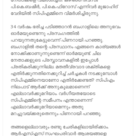
പി.കെ.ബഷീർ, പി.കെ.ഫിറോസ് എന്നിവർ മുജാഹിദ്
വേദിയിൽ സിപിഎമ്മിനെ വിമർശിച്ചിരുന്നു.
34 വർഷം ഭരിച്ച പടിഞ്ഞാറൻ ബംഗാളിലെ അനുഭവം
ഓർമയുണ്ടെന്നു പ്രസംഗത്തിൽ‌
പറയുന്നതുകേട്ടുവെന്ന് പിണറായി പറഞ്ഞു.
ബംഗാളിൽ തന്റെ പ്രസ്ഥാനം എങ്ങനെ കാര്യങ്ങൾ
നോക്കിക്കാണുന്നുണ്ടെന്ന് ഓർമയുണ്ട്. ചില
നേതാക്കളുടെ പ്രസ്താവനകളിൽ ഇപ്പോൾ
പ്രതികരിക്കുന്നില്ല. മതതീവ്രവാദ ശക്തികളെ
എതിർക്കുന്നതിനെക്കുറിച്ച് ചർച്ചകൾ നടക്കുമ്പോൾ
സിപിഎമ്മിനെയാണോ എതിർക്കേണ്ടത്? സിപിഎം
നിലപാട് ആർക്ക് അനുകൂലമാണെന്ന്
എല്ലാവർ‌ക്കുമറിയാം. വർഗീയതയോടെ
സിപിഎമ്മിന്റെ സമീപനം എന്താണെന്ന്
എല്ലാവർക്കുമറിയാമെന്നും അതു
മറച്ചുവയ്ക്കരുതെന്നും പിണറായി പറഞ്ഞു. ‌‌
തങ്ങളെല്ലാവരും രണ്ടു ചേരികളിലായിരിക്കാം.
ആർഎസ്എസ് സംഘപരിവാർ ആശയങ്ങളെ