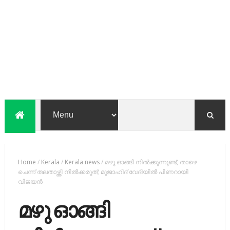
Home
/
Kerala
/
Kerala news
/
മഴു ഓങ്ങി നിൽക്കുന്നുണ്ട്, താഴെ
ചെന്ന് തലതാഴ്ത്തി നിൽക്കരുത്; മുജാഹിദ് വേദിയിൽ പിണറായി
വിജയൻ
മഴു ഓങ്ങി