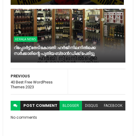
KERALA NEWS
റിപ്പോർട്ട് തേടി കോടതി :ഹർജി നിലനിൽക്കെ
സർക്കാരിന്റെ പുതിയ ബ്രാൻഡിക്ക് പേരിട്ടു
PREVIOUS
40 Best Free WordPress
Themes 2023
POST
COMMENT
BLOGGER
DISQUS
FACEBOOK
No comments