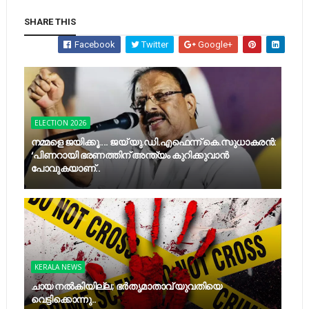
SHARE THIS
Facebook
Twitter
Google+
ELECTION 2026
നമ്മളെ ജയിക്കൂ.... ജയ് യു.ഡി.എഫെന്ന് കെ.സുധാകരൻ:
‘പിണറായി ഭരണത്തിന് അന്ത്യം കുറിക്കുവാൻ
പോവുകയാണ്..
KERALA NEWS
ചായ നൽകിയില്ല; ഭർതൃമാതാവ് യുവതിയെ
വെട്ടിക്കൊന്നു..