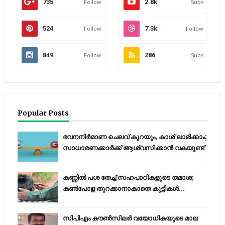
735
Follow
2.8k
Subs
524
Follow
7.3k
Follow
849
Follow
286
Subs
Popular Posts
ഭവനനിർമാണ ചെലവ് കുറയും, കാശ് ലാഭിക്കാം;
സാധാരണക്കാർക്ക് ആശ്വസിക്കാൻ വകയുണ്ട്
കണ്ണിൽ പശ തേച്ച് സഹപാഠികളുടെ തമാശ;
കൺപോള തുറക്കാനാകാതെ കുട്ടികൾ...
സിപിഎം കൗണ്‍സിലര്‍ വയോധികയുടെ മാല