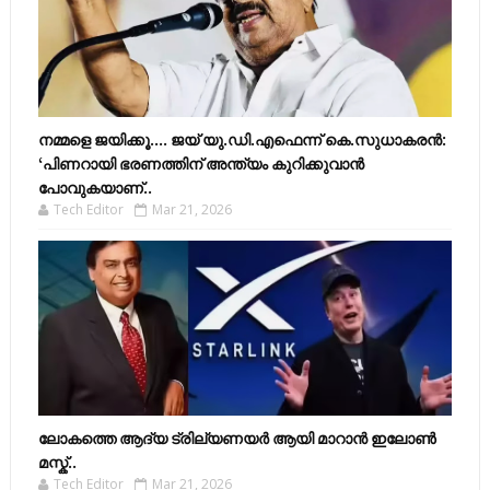
നമ്മളെ ജയിക്കൂ.... ജയ് യു.ഡി.എഫെന്ന് കെ.സുധാകരൻ:
‘പിണറായി ഭരണത്തിന് അന്ത്യം കുറിക്കുവാൻ
പോവുകയാണ്..
Tech Editor
Mar 21, 2026
ലോകത്തെ ആദ്യ ട്രില്യണയർ ആയി മാറാൻ ഇലോൺ
മസ്ക്..
Tech Editor
Mar 21, 2026