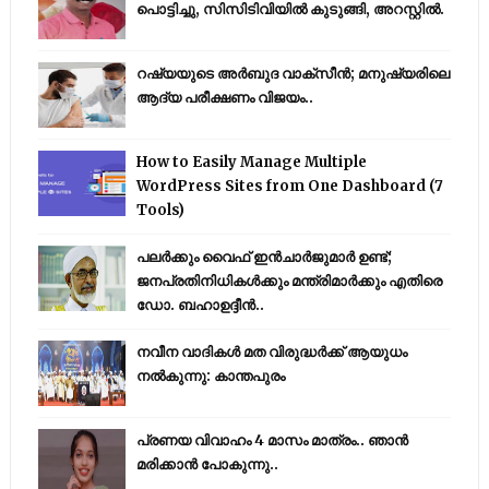
പൊട്ടിച്ചു, സിസിടിവിയില്‍ കുടുങ്ങി, അറസ്റ്റില്‍.
റഷ്യയുടെ അര്‍ബുദ വാക്‌സീന്‍; മനുഷ്യരിലെ
ആദ്യ പരീക്ഷണം വിജയം..
How to Easily Manage Multiple
WordPress Sites from One Dashboard (7
Tools)
പലർക്കും വൈഫ് ഇൻചാർജുമാർ ഉണ്ട്;
ജനപ്രതിനിധികൾക്കും മന്ത്രിമാർക്കും എതിരെ
ഡോ. ബഹാഉദ്ദീൻ..
നവീന വാദികൾ മത വിരുദ്ധർക്ക് ആയുധം
നൽകുന്നു: കാന്തപുരം
പ്രണയ വിവാഹം 4 മാസം മാത്രം.. ഞാൻ
മരിക്കാൻ പോകുന്നു..