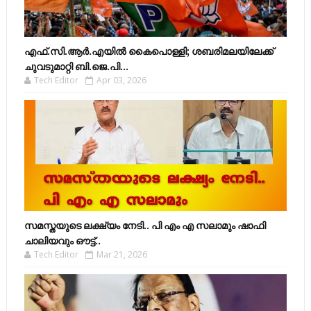
എഫ്​.സി.ആർ.എയിൽ കൈപൊള്ളി; ശബരിമലയിലേക്ക്​
ചുവടുമാറ്റി ബി.ജെ.പി...
Tech Editor
Apr 03, 2026
സമസ്തയുടെ ലക്ഷ്യം നേടി.. പി എം എ സലാമും ഷാഫി
ചാലിയവും ഔട്ട്..
Tech Editor
Mar 21, 2026