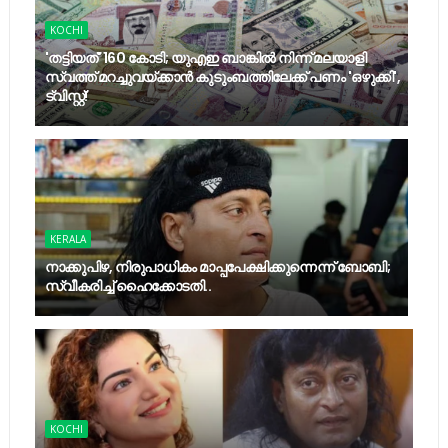
KOCHI
'തട്ടിയത്' 160 കോടി; യുഎഇ ബാങ്കിൽ നിന്ന് മലയാളി
സ്വത്ത് മറച്ചുവയ്ക്കാൻ കുടുംബത്തിലേക്ക് പണം 'ഒഴുക്കി',
ട്വിസ്റ്റ്!
KERALA
നാക്കുപിഴ, നിരുപാധികം മാപ്പപേക്ഷിക്കുന്നെന്ന് ബോബി;
സ്വീകരിച്ച് ഹൈക്കോടതി..
KOCHI