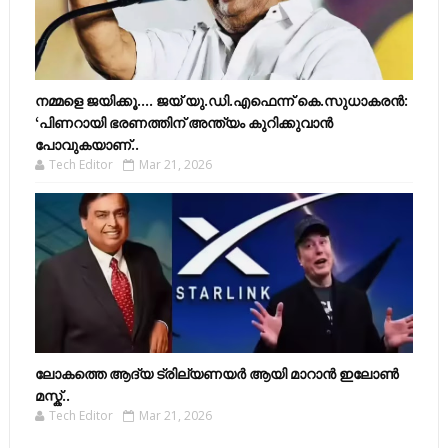
നമ്മളെ ജയിക്കൂ.... ജയ് യു.ഡി.എഫെന്ന് കെ.സുധാകരൻ:
‘പിണറായി ഭരണത്തിന് അന്ത്യം കുറിക്കുവാൻ
പോവുകയാണ്..
Tech Editor
Mar 21, 2026
ലോകത്തെ ആദ്യ ട്രില്യണയർ ആയി മാറാൻ ഇലോൺ
മസ്ക്..
Tech Editor
Mar 21, 2026