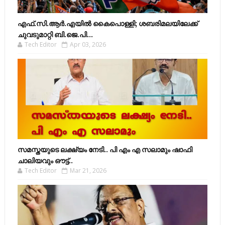
എഫ്​.സി.ആർ.എയിൽ കൈപൊള്ളി; ശബരിമലയിലേക്ക്​
ചുവടുമാറ്റി ബി.ജെ.പി...
Tech Editor
Apr 03, 2026
സമസ്തയുടെ ലക്ഷ്യം നേടി.. പി എം എ സലാമും ഷാഫി
ചാലിയവും ഔട്ട്..
Tech Editor
Mar 21, 2026