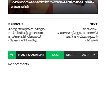
ഹണി റോസ് കോടതിയിൽ രഹസ്യമൊഴി നൽകി.. നീക്കം
വേഗതയില്‍
PREVIOUS
NEXT
കേരള അഡ്മിനിസ്‌ട്രേറ്റീവ്
ഷാൻ വധം:
സര്‍വീസിന്റെ ഉദ്ഘാടനം
കൊലയാളികളടക്കം അഞ്ച്​
മുഖ്യമന്ത്രി പിണറായി
ആർ.എസ്​.എസുകാർ
വിജയന്‍ നിര്‍വഹിച്ചു
പിടിയിൽ
POST
COMMENT
BLOGGER
DISQUS
FACEBOOK
No comments