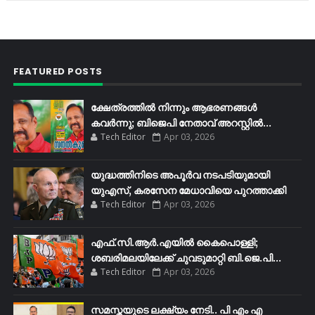
FEATURED POSTS
ക്ഷേത്രത്തിൽ നിന്നും ആഭരണങ്ങൾ
കവർന്നു; ബിജെപി നേതാവ് അറസ്റ്റിൽ...
Tech Editor
Apr 03, 2026
യുദ്ധത്തിനിടെ അപൂർവ നടപടിയുമായി
യുഎസ്, കരസേന മേധാവിയെ പുറത്താക്കി
Tech Editor
Apr 03, 2026
എഫ്​.സി.ആർ.എയിൽ കൈപൊള്ളി;
ശബരിമലയിലേക്ക്​ ചുവടുമാറ്റി ബി.ജെ.പി...
Tech Editor
Apr 03, 2026
സമസ്തയുടെ ലക്ഷ്യം നേടി.. പി എം എ